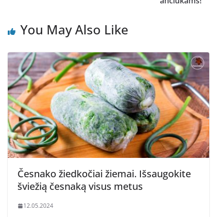
ančiukams!
You May Also Like
Česnako žiedkočiai žiemai. Išsaugokite
šviežią česnaką visus metus
12.05.2024