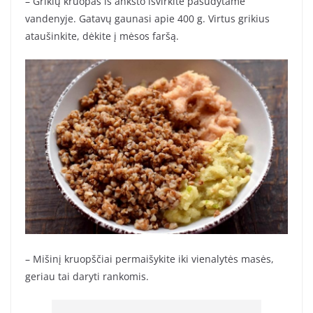
– Grikių kruopas iš anksto išvirkite pasūdytame
vandenyje. Gatavų gaunasi apie 400 g. Virtus grikius
ataušinkite, dėkite į mėsos faršą.
– Mišinį kruopščiai permaišykite iki vienalytės masės,
geriau tai daryti rankomis.