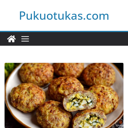
Skip
Pukuotukas.com
to
content