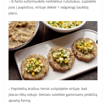
– Iš faršo suformuokite nedidelius rutuliukus, suplokite
juos į papločius, viršuje dėkite 1 valgomąjį šaukštą
įdaro.
– Paplotėlių kraštus tvirtai sulipdykite viršuje, kad
įdaras liktų viduje. Delnais suteikite gaminiams plokščią
apvalią formą.