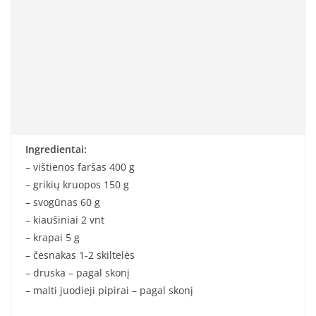
Ingredientai:
– vištienos faršas 400 g
– grikių kruopos 150 g
– svogūnas 60 g
– kiaušiniai 2 vnt
– krapai 5 g
– česnakas 1-2 skiltelės
– druska – pagal skonį
– malti juodieji pipirai – pagal skonį