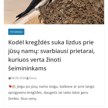
PATARIMAI
Kodėl kregždės suka lizdus prie
jūsų namų: svarbiausi prietarai,
kuriuos verta žinoti
šeimininkams
08.08.2026
Daiva
Jeigu po jūsų namo stogu, balkone ar prie lango
apsigyveno kregždės, daugelis tai laiko labai geru
ženklu. Nuo senų