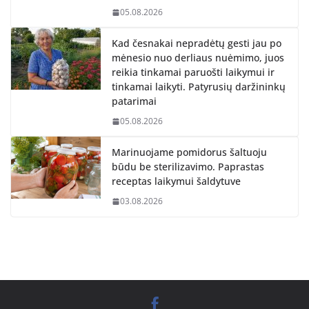
05.08.2026
Kad česnakai nepradėtų gesti jau po
mėnesio nuo derliaus nuėmimo, juos
reikia tinkamai paruošti laikymui ir
tinkamai laikyti. Patyrusių daržininkų
patarimai
05.08.2026
Marinuojame pomidorus šaltuoju
būdu be sterilizavimo. Paprastas
receptas laikymui šaldytuve
03.08.2026