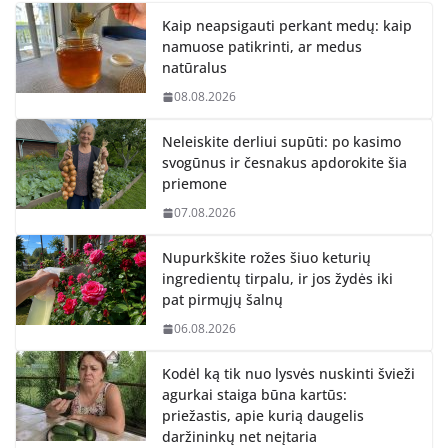
Kaip neapsigauti perkant medų: kaip
namuose patikrinti, ar medus
natūralus
08.08.2026
Neleiskite derliui supūti: po kasimo
svogūnus ir česnakus apdorokite šia
priemone
07.08.2026
Nupurkškite rožes šiuo keturių
ingredientų tirpalu, ir jos žydės iki
pat pirmųjų šalnų
06.08.2026
Kodėl ką tik nuo lysvės nuskinti švieži
agurkai staiga būna kartūs:
priežastis, apie kurią daugelis
daržininkų net neįtaria