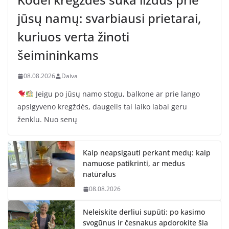
jūsų namų: svarbiausi prietarai,
kuriuos verta žinoti
šeimininkams
08.08.2026
Daiva
Jeigu po jūsų namo stogu, balkone ar prie lango
apsigyveno kregždės, daugelis tai laiko labai geru
ženklu. Nuo senų
Kaip neapsigauti perkant medų: kaip
namuose patikrinti, ar medus
natūralus
08.08.2026
Neleiskite derliui supūti: po kasimo
svogūnus ir česnakus apdorokite šia