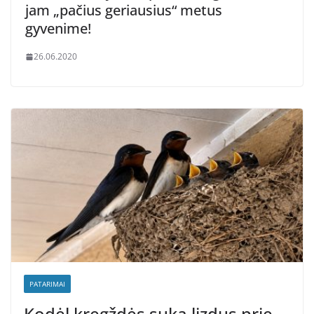
jam „pačius geriausius“ metus
gyvenime!
26.06.2020
PATARIMAI
Kodėl kregždės suka lizdus prie