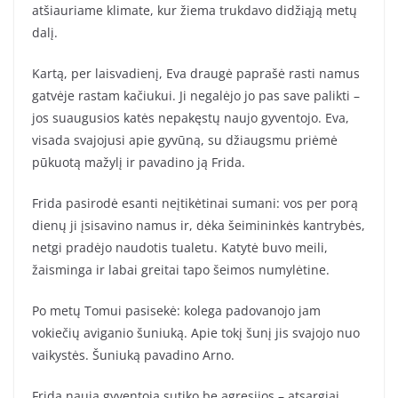
atšiauriame klimate, kur žiema trukdavo didžiąją metų
dalį.
Kartą, per laisvadienį, Eva draugė paprašė rasti namus
gatvėje rastam kačiukui. Ji negalėjo jo pas save palikti –
jos suaugusios katės nepakęstų naujo gyventojo. Eva,
visada svajojusi apie gyvūną, su džiaugsmu priėmė
pūkuotą mažylį ir pavadino ją Frida.
Frida pasirodė esanti neįtikėtinai sumani: vos per porą
dienų ji įsisavino namus ir, dėka šeimininkės kantrybės,
netgi pradėjo naudotis tualetu. Katytė buvo meili,
žaisminga ir labai greitai tapo šeimos numylėtine.
Po metų Tomui pasisekė: kolega padovanojo jam
vokiečių aviganio šuniuką. Apie tokį šunį jis svajojo nuo
vaikystės. Šuniuką pavadino Arno.
Frida naują gyventoją sutiko be agresijos – atsargiai