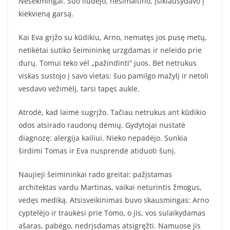
Nesėkmingai. Šuo liūdėjo, nesimaitino, įsiklausydavo į
kiekvieną garsą.
Kai Eva grįžo su kūdikiu, Arno, nematęs jos pusę metų,
netikėtai sutiko šeimininkę urzgdamas ir neleido prie
durų. Tomui teko vėl „pažindinti“ juos. Bet netrukus
viskas sustojo į savo vietas: šuo pamilgo mažylį ir netoli
vesdavo vežimėlį, tarsi tapęs aukle.
Atrodė, kad laimė sugrįžo. Tačiau netrukus ant kūdikio
odos atsirado raudonų dėmių. Gydytojai nustatė
diagnozę: alergija kailiui. Nieko nepadėjo. Sunkia
širdimi Tomas ir Eva nusprendė atiduoti šunį.
Naujieji šeimininkai rado greitai: pažįstamas
architektas vardu Martinas, vaikai neturintis žmogus,
vedęs mediką. Atsisveikinimas buvo skausmingas: Arno
cyptelėjo ir traukėsi prie Tomo, o jis, vos sulaikydamas
ašaras, pabėgo, nedrįsdamas atsigręžti. Namuose jis