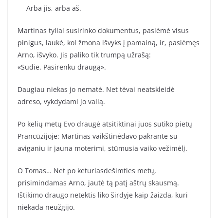
— Arba jis, arba aš.
Martinas tyliai susirinko dokumentus, pasiėmė visus
pinigus, laukė, kol žmona išvyks į pamainą, ir, pasiėmęs
Arno, išvyko. Jis paliko tik trumpą užrašą:
«Sudie. Pasirenku draugą».
Daugiau niekas jo nematė. Net tėvai neatskleidė
adreso, vykdydami jo valią.
Po kelių metų Evo draugė atsitiktinai juos sutiko pietų
Prancūzijoje: Martinas vaikštinėdavo pakrante su
aviganiu ir jauna moterimi, stūmusia vaiko vežimėlį.
O Tomas… Net po keturiasdešimties metų,
prisimindamas Arno, jautė tą patį aštrų skausmą.
Ištikimo draugo netektis liko širdyje kaip žaizda, kuri
niekada neužgijo.