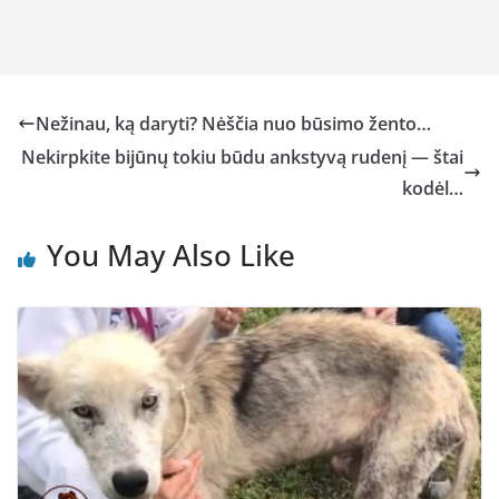
Nežinau, ką daryti? Nėščia nuo būsimo žento…
Nekirpkite bijūnų tokiu būdu ankstyvą rudenį — štai
kodėl…
You May Also Like