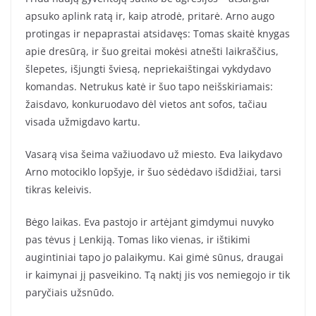
apsuko aplink ratą ir, kaip atrodė, pritarė. Arno augo
protingas ir nepaprastai atsidavęs: Tomas skaitė knygas
apie dresūrą, ir šuo greitai mokėsi atnešti laikraščius,
šlepetes, išjungti šviesą, nepriekaištingai vykdydavo
komandas. Netrukus katė ir šuo tapo neišskiriamais:
žaisdavo, konkuruodavo dėl vietos ant sofos, tačiau
visada užmigdavo kartu.
Vasarą visa šeima važiuodavo už miesto. Eva laikydavo
Arno motociklo lopšyje, ir šuo sėdėdavo išdidžiai, tarsi
tikras keleivis.
Bėgo laikas. Eva pastojo ir artėjant gimdymui nuvyko
pas tėvus į Lenkiją. Tomas liko vienas, ir ištikimi
augintiniai tapo jo palaikymu. Kai gimė sūnus, draugai
ir kaimynai jį pasveikino. Tą naktį jis vos nemiegojo ir tik
paryčiais užsnūdo.