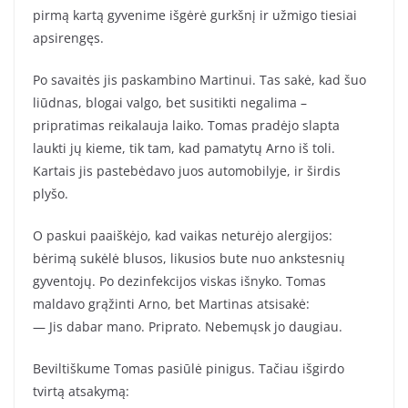
pirmą kartą gyvenime išgėrė gurkšnį ir užmigo tiesiai
apsirengęs.
Po savaitės jis paskambino Martinui. Tas sakė, kad šuo
liūdnas, blogai valgo, bet susitikti negalima –
pripratimas reikalauja laiko. Tomas pradėjo slapta
laukti jų kieme, tik tam, kad pamatytų Arno iš toli.
Kartais jis pastebėdavo juos automobilyje, ir širdis
plyšo.
O paskui paaiškėjo, kad vaikas neturėjo alergijos:
bėrimą sukėlė blusos, likusios bute nuo ankstesnių
gyventojų. Po dezinfekcijos viskas išnyko. Tomas
maldavo grąžinti Arno, bet Martinas atsisakė:
— Jis dabar mano. Priprato. Nebemųsk jo daugiau.
Beviltiškume Tomas pasiūlė pinigus. Tačiau išgirdo
tvirtą atsakymą: