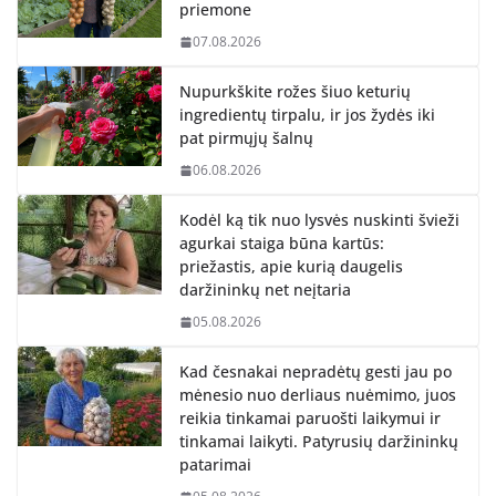
priemone
07.08.2026
Nupurkškite rožes šiuo keturių
ingredientų tirpalu, ir jos žydės iki
pat pirmųjų šalnų
06.08.2026
Kodėl ką tik nuo lysvės nuskinti švieži
agurkai staiga būna kartūs:
priežastis, apie kurią daugelis
daržininkų net neįtaria
05.08.2026
Kad česnakai nepradėtų gesti jau po
mėnesio nuo derliaus nuėmimo, juos
reikia tinkamai paruošti laikymui ir
tinkamai laikyti. Patyrusių daržininkų
patarimai