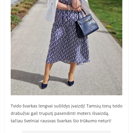
Tvido švarkas lengvai sušildys įvaizdį! Tamsių tonų tvido
drabužiai gali truputį pasendinti moters išvaizdą,
tačiau švelniai rausvas švarkas šio trūkumo neturi!