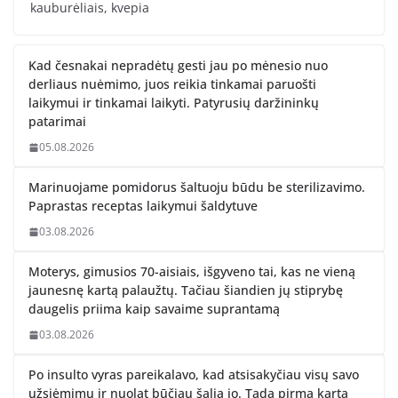
kauburėliais, kvepia
Kad česnakai nepradėtų gesti jau po mėnesio nuo
derliaus nuėmimo, juos reikia tinkamai paruošti
laikymui ir tinkamai laikyti. Patyrusių daržininkų
patarimai
05.08.2026
Marinuojame pomidorus šaltuoju būdu be sterilizavimo.
Paprastas receptas laikymui šaldytuve
03.08.2026
Moterys, gimusios 70-aisiais, išgyveno tai, kas ne vieną
jaunesnę kartą palaužtų. Tačiau šiandien jų stiprybę
daugelis priima kaip savaime suprantamą
03.08.2026
Po insulto vyras pareikalavo, kad atsisakyčiau visų savo
užsiėmimų ir nuolat būčiau šalia jo. Tada pirmą kartą