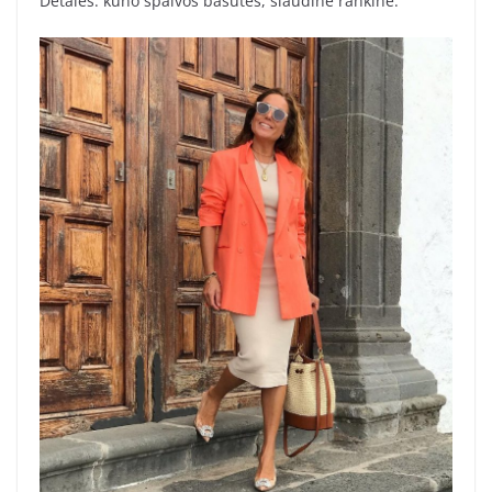
Detalės: kūno spalvos basutės, šiaudinė rankinė.