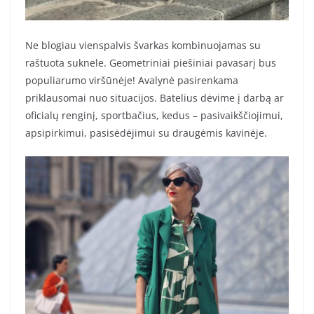
Ne blogiau vienspalvis švarkas kombinuojamas su
raštuota suknele. Geometriniai piešiniai pavasarį bus
populiarumo viršūnėje! Avalynė pasirenkama
priklausomai nuo situacijos. Batelius dėvime į darbą ar
oficialų renginį, sportbačius, kedus – pasivaikščiojimui,
apsipirkimui, pasisėdėjimui su draugėmis kavinėje.