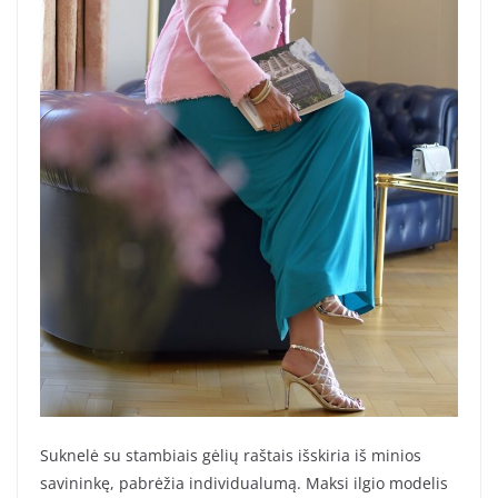
Suknelė su stambiais gėlių raštais išskiria iš minios
savininkę, pabrėžia individualumą. Maksi ilgio modelis