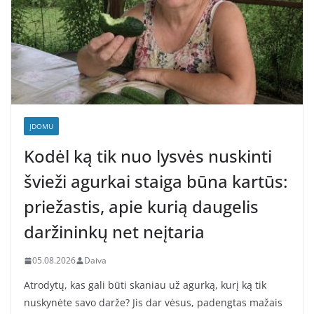
ĮDOMU
Kodėl ką tik nuo lysvės nuskinti
švieži agurkai staiga būna kartūs:
priežastis, apie kurią daugelis
daržininkų net neįtaria
05.08.2026
Daiva
Atrodytų, kas gali būti skaniau už agurką, kurį ką tik
nuskynėte savo darže? Jis dar vėsus, padengtas mažais