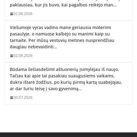
paklausiau, kur jis buvo, kai pagalbos reikėjo man…
02.08.2026
Viešumoje vyras vadino mane geriausia moterimi
pasaulyje, o namuose kalbėjo su manimi kaip su
tarnaite. Per mūsų vestuvių metines nusprendžiau
daugiau nebevaidinti…
02.08.2026
Būdama šešiasdešimt aštuonerių įsimylėjau iš naujo.
Tačiau kai apie tai pasakiau suaugusiems vaikams,
dukra ištarė žodžius, po kurių pirmą kartą suabejojau,
ar dar turiu teisę į savo gyvenimą…
30.07.2026