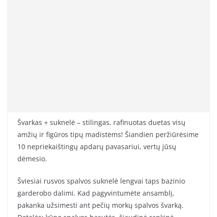
Švarkas + suknelė – stilingas, rafinuotas duetas visų
amžių ir figūros tipų madistėms! Šiandien peržiūrėsime
10 nepriekaištingų apdarų pavasariui, vertų jūsų
dėmesio.
Šviesiai rusvos spalvos suknelė lengvai taps bazinio
garderobo dalimi. Kad pagyvintumėte ansamblį,
pakanka užsimesti ant pečių morkų spalvos švarką.