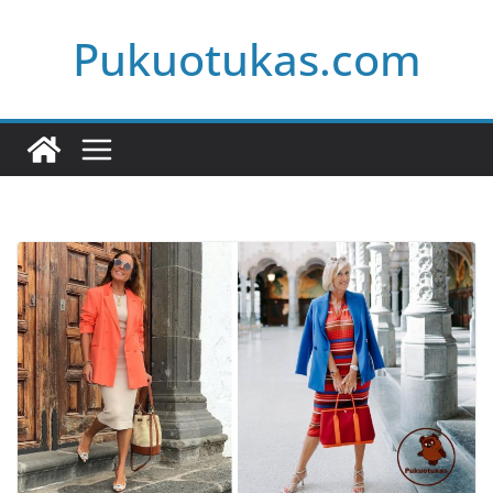
Skip
Pukuotukas.com
to
content