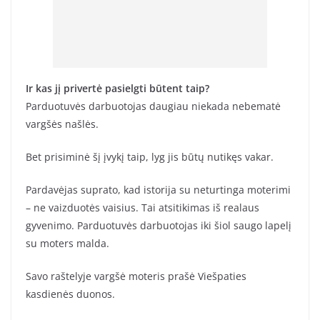
Ir kas jį privertė pasielgti būtent taip?
Parduotuvės darbuotojas daugiau niekada nebematė
vargšės našlės.
Bet prisiminė šį įvykį taip, lyg jis būtų nutikęs vakar.
Pardavėjas suprato, kad istorija su neturtinga moterimi
– ne vaizduotės vaisius. Tai atsitikimas iš realaus
gyvenimo. Parduotuvės darbuotojas iki šiol saugo lapelį
su moters malda.
Savo raštelyje vargšė moteris prašė Viešpaties
kasdienės duonos.