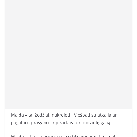
Malda – tai žodžiai, nukreipti į Viešpatį su atgaila ar
pagalbos prašymu. Ir ji kartais turi didžiulę galią.
Malda, ištarta nuoširdžiai, su tikėjimu ir viltimi, gali