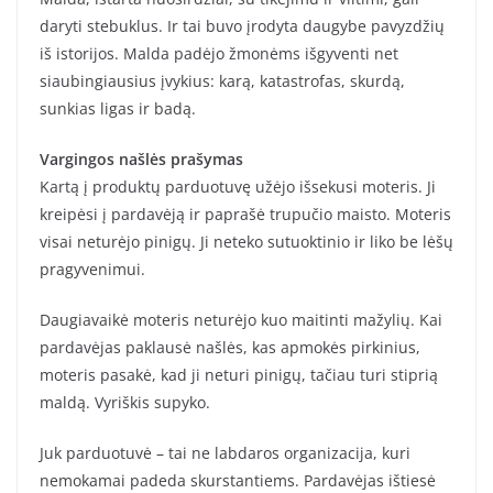
daryti stebuklus. Ir tai buvo įrodyta daugybe pavyzdžių
iš istorijos. Malda padėjo žmonėms išgyventi net
siaubingiausius įvykius: karą, katastrofas, skurdą,
sunkias ligas ir badą.
Vargingos našlės prašymas
Kartą į produktų parduotuvę užėjo išsekusi moteris. Ji
kreipėsi į pardavėją ir paprašė trupučio maisto. Moteris
visai neturėjo pinigų. Ji neteko sutuoktinio ir liko be lėšų
pragyvenimui.
Daugiavaikė moteris neturėjo kuo maitinti mažylių. Kai
pardavėjas paklausė našlės, kas apmokės pirkinius,
moteris pasakė, kad ji neturi pinigų, tačiau turi stiprią
maldą. Vyriškis supyko.
Juk parduotuvė – tai ne labdaros organizacija, kuri
nemokamai padeda skurstantiems. Pardavėjas ištiesė