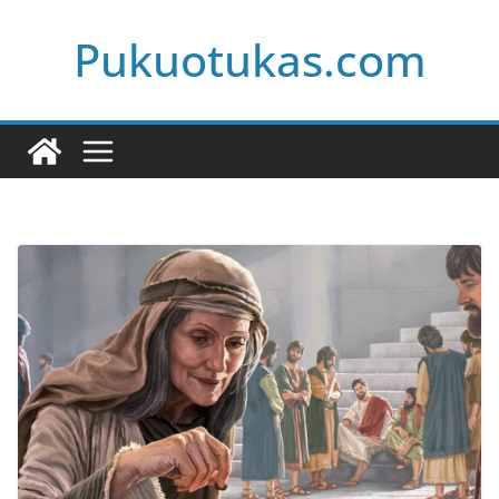
Skip
Pukuotukas.com
to
content