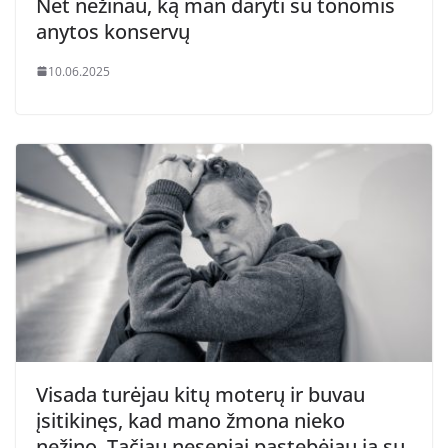
Net nežinau, ką man daryti su tonomis
anytos konservų
10.06.2025
Visada turėjau kitų moterų ir buvau
įsitikinęs, kad mano žmona nieko
nežino. Tačiau neseniai pastebėjau ją su