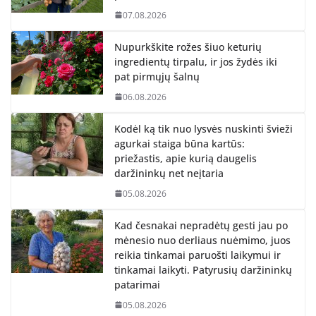
07.08.2026
Nupurkškite rožes šiuo keturių
ingredientų tirpalu, ir jos žydės iki
pat pirmųjų šalnų
06.08.2026
Kodėl ką tik nuo lysvės nuskinti švieži
agurkai staiga būna kartūs:
priežastis, apie kurią daugelis
daržininkų net neįtaria
05.08.2026
Kad česnakai nepradėtų gesti jau po
mėnesio nuo derliaus nuėmimo, juos
reikia tinkamai paruošti laikymui ir
tinkamai laikyti. Patyrusių daržininkų
patarimai
05.08.2026