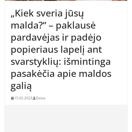
„Kiek sveria jūsų
malda?“ – paklausė
pardavėjas ir padėjo
popieriaus lapelį ant
svarstyklių: išmintinga
pasakėčia apie maldos
galią
15.02.2023
Daiva