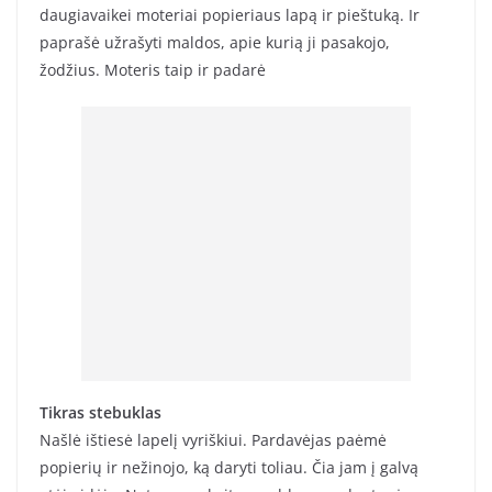
daugiavaikei moteriai popieriaus lapą ir pieštuką. Ir
paprašė užrašyti maldos, apie kurią ji pasakojo,
žodžius. Moteris taip ir padarė
Tikras stebuklas
Našlė ištiesė lapelį vyriškiui. Pardavėjas paėmė
popierių ir nežinojo, ką daryti toliau. Čia jam į galvą