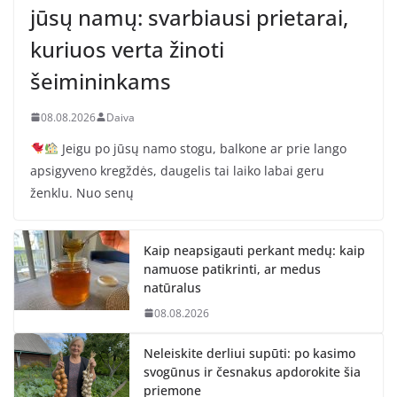
jūsų namų: svarbiausi prietarai,
kuriuos verta žinoti
šeimininkams
08.08.2026
Daiva
Jeigu po jūsų namo stogu, balkone ar prie lango
apsigyveno kregždės, daugelis tai laiko labai geru
ženklu. Nuo senų
Kaip neapsigauti perkant medų: kaip
namuose patikrinti, ar medus
natūralus
08.08.2026
Neleiskite derliui supūti: po kasimo
svogūnus ir česnakus apdorokite šia
priemone