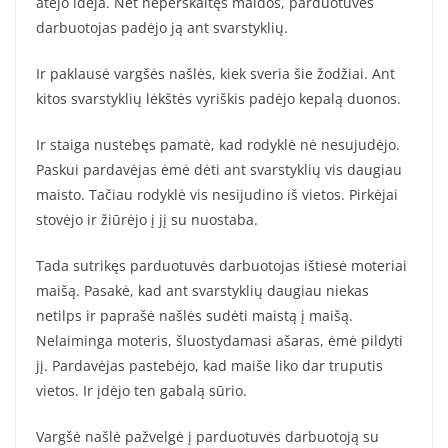
atėjo idėja. Net neperskaitęs maldos, parduotuvės
darbuotojas padėjo ją ant svarstyklių.
Ir paklausė vargšės našlės, kiek sveria šie žodžiai. Ant
kitos svarstyklių lėkštės vyriškis padėjo kepalą duonos.
Ir staiga nustebęs pamatė, kad rodyklė nė nesujudėjo.
Paskui pardavėjas ėmė dėti ant svarstyklių vis daugiau
maisto. Tačiau rodyklė vis nesijudino iš vietos. Pirkėjai
stovėjo ir žiūrėjo į jį su nuostaba.
Tada sutrikęs parduotuvės darbuotojas ištiesė moteriai
maišą. Pasakė, kad ant svarstyklių daugiau niekas
netilps ir paprašė našlės sudėti maistą į maišą.
Nelaiminga moteris, šluostydamasi ašaras, ėmė pildyti
jį. Pardavėjas pastebėjo, kad maiše liko dar truputis
vietos. Ir įdėjo ten gabalą sūrio.
Vargšė našlė pažvelgė į parduotuvės darbuotoją su