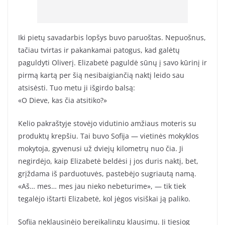
Iki pietų savadarbis lopšys buvo paruoštas. Nepuošnus,
tačiau tvirtas ir pakankamai patogus, kad galėtų
paguldyti Oliverį. Elizabetė paguldė sūnų į savo kūrinį ir
pirmą kartą per šią nesibaigiančią naktį leido sau
atsisėsti. Tuo metu ji išgirdo balsą:
«O Dieve, kas čia atsitiko?»
Kelio pakraštyje stovėjo vidutinio amžiaus moteris su
produktų krepšiu. Tai buvo Sofija — vietinės mokyklos
mokytoja, gyvenusi už dviejų kilometrų nuo čia. Ji
negirdėjo, kaip Elizabetė beldėsi į jos duris naktį, bet,
grįždama iš parduotuvės, pastebėjo sugriautą namą.
«Aš… mes… mes jau nieko nebeturime», — tik tiek
tegalėjo ištarti Elizabetė, kol jėgos visiškai ją paliko.
Sofija neklausinėjo bereikalingų klausimų. Ji tiesiog