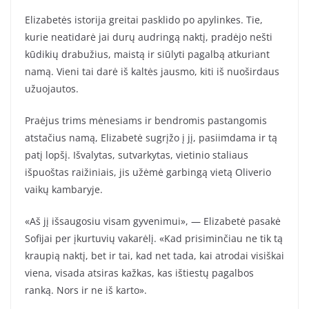
Elizabetės istorija greitai pasklido po apylinkes. Tie,
kurie neatidarė jai durų audringą naktį, pradėjo nešti
kūdikių drabužius, maistą ir siūlyti pagalbą atkuriant
namą. Vieni tai darė iš kaltės jausmo, kiti iš nuoširdaus
užuojautos.
Praėjus trims mėnesiams ir bendromis pastangomis
atstačius namą, Elizabetė sugrįžo į jį, pasiimdama ir tą
patį lopšį. Išvalytas, sutvarkytas, vietinio staliaus
išpuoštas raižiniais, jis užėmė garbingą vietą Oliverio
vaikų kambaryje.
«Aš jį išsaugosiu visam gyvenimui», — Elizabetė pasakė
Sofijai per įkurtuvių vakarėlį. «Kad prisiminčiau ne tik tą
kraupią naktį, bet ir tai, kad net tada, kai atrodai visiškai
viena, visada atsiras kažkas, kas ištiestų pagalbos
ranką. Nors ir ne iš karto».