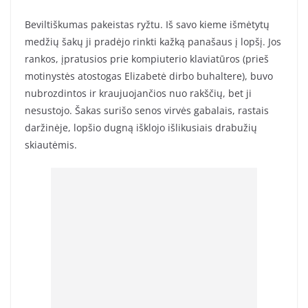
Beviltiškumas pakeistas ryžtu. Iš savo kieme išmėtytų
medžių šakų ji pradėjo rinkti kažką panašaus į lopšį. Jos
rankos, įpratusios prie kompiuterio klaviatūros (prieš
motinystės atostogas Elizabetė dirbo buhaltere), buvo
nubrozdintos ir kraujuojančios nuo rakščių, bet ji
nesustojo. Šakas surišo senos virvės gabalais, rastais
daržinėje, lopšio dugną išklojo išlikusiais drabužių
skiautėmis.