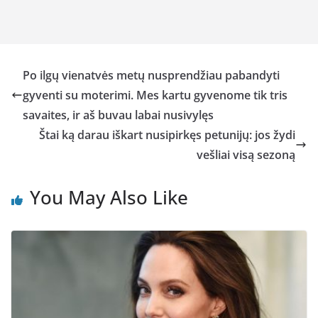
Po ilgų vienatvės metų nusprendžiau pabandyti
gyventi su moterimi. Mes kartu gyvenome tik tris
savaites, ir aš buvau labai nusivylęs
Štai ką darau iškart nusipirkęs petunijų: jos žydi
vešliai visą sezoną
You May Also Like