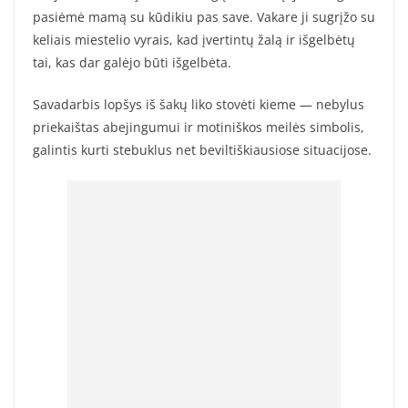
pasiėmė mamą su kūdikiu pas save. Vakare ji sugrįžo su
keliais miestelio vyrais, kad įvertintų žalą ir išgelbėtų
tai, kas dar galėjo būti išgelbėta.
Savadarbis lopšys iš šakų liko stovėti kieme — nebylus
priekaištas abejingumui ir motiniškos meilės simbolis,
galintis kurti stebuklus net beviltiškiausiose situacijose.