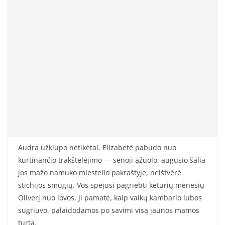
Audra užklupo netikėtai. Elizabetė pabudo nuo
kurtinančio trakštelėjimo — senoji ąžuolo, augusio šalia
jos mažo namuko miestelio pakraštyje, neištvėrė
stichijos smūgių. Vos spėjusi pagriebti keturių mėnesių
Oliverį nuo lovos, ji pamatė, kaip vaikų kambario lubos
sugriuvo, palaidodamos po savimi visą jaunos mamos
turtą.