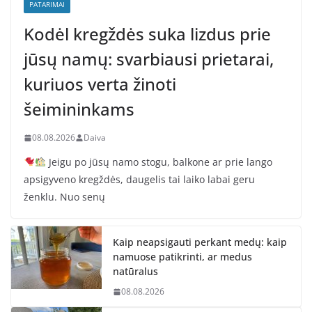
PATARIMAI
Kodėl kregždės suka lizdus prie
jūsų namų: svarbiausi prietarai,
kuriuos verta žinoti
šeimininkams
08.08.2026
Daiva
Jeigu po jūsų namo stogu, balkone ar prie lango
apsigyveno kregždės, daugelis tai laiko labai geru
ženklu. Nuo senų
Kaip neapsigauti perkant medų: kaip
namuose patikrinti, ar medus
natūralus
08.08.2026