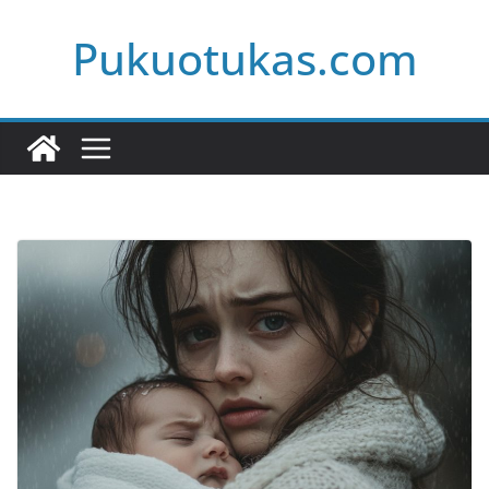
Skip
Pukuotukas.com
to
content