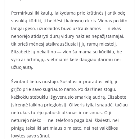
Permirkusi iki kaulų, laikydama prie krūtinės į antklodę
susuktą kūdikį, ji beldėsi į kaimynų duris. Vienas po kito
langai geso, užuolaidos buvo užtraukiamos — niekas
nenorėjo atidaryti durų vidury nakties nepažįstamajai,
tik prieš mėnesį atsikrausčiusiai į jų ramų miestelį.
Elizabetė jų nekaltino — vieniša mama su kūdikiu, be
vyro ar artimųjų, vietiniams kėlė daugiau įtarimų nei
užuojautą.
Švintant lietus nustojo. Sušalusi ir praradusi viltį, ji
grįžo prie savo sugriauto namo. Po daržinės stogu,
kažkokiu stebuklu išgyvenusio smarkią audrą, Elizabetė
įsirengė laikiną prieglobstį. Oliveris tyliai snaudė, tačiau
netrukus turėjo pabusti alkanas ir neramus. O ji
neturėjo nieko — nei telefono pagalbai iškviesti, nei
pinigų taksi iki artimiausio miesto, nei net vaikiškos
lovytės savo sūnui.