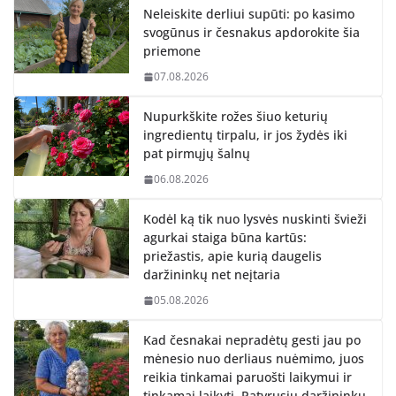
Neleiskite derliui supūti: po kasimo
svogūnus ir česnakus apdorokite šia
priemone
07.08.2026
Nupurkškite rožes šiuo keturių
ingredientų tirpalu, ir jos žydės iki
pat pirmųjų šalnų
06.08.2026
Kodėl ką tik nuo lysvės nuskinti švieži
agurkai staiga būna kartūs:
priežastis, apie kurią daugelis
daržininkų net neįtaria
05.08.2026
Kad česnakai nepradėtų gesti jau po
mėnesio nuo derliaus nuėmimo, juos
reikia tinkamai paruošti laikymui ir
tinkamai laikyti. Patyrusių daržininkų