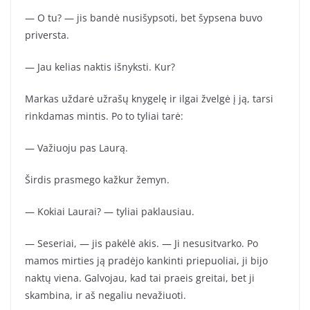
— O tu? — jis bandė nusišypsoti, bet šypsena buvo
priversta.
— Jau kelias naktis išnyksti. Kur?
Markas uždarė užrašų knygelę ir ilgai žvelgė į ją, tarsi
rinkdamas mintis. Po to tyliai tarė:
— Važiuoju pas Laurą.
Širdis prasmego kažkur žemyn.
— Kokiai Laurai? — tyliai paklausiau.
— Seseriai, — jis pakėlė akis. — Ji nesusitvarko. Po
mamos mirties ją pradėjo kankinti priepuoliai, ji bijo
naktų viena. Galvojau, kad tai praeis greitai, bet ji
skambina, ir aš negaliu nevažiuoti.