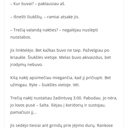
– Kur buvai? – paklausiau aš.
– Išnešti šiukšlių, – ramiai atsakė jis.
– Trečią valandą nakties? – negalėjau nuslėpti
nuostabos.
Jis linktelėjo. Bet kažkas buvo ne taip. Pažvelgiau po
kriaukle. Šiukšlės vietoje. Melas buvo akivaizdus, bet
įrodymų nebuvo.
Kitą naktį apsimečiau miegančia, kad jį pričiupti. Bet
užmigau. Ryte – šiukšlės vietoje. Vėl.
Trečią naktį nustatiau žadintuvą 3:00. Pabudau. Jo nėra,
jo lovos pusė – šalta. Išėjau į koridorių ir sustojau,
pamačiusi jį…
Jis sėdėjo tiesiai ant grindų prie įėjimo durų. Rankose