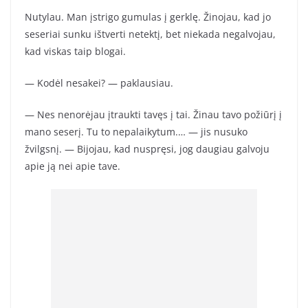
Nutylau. Man įstrigo gumulas į gerklę. Žinojau, kad jo
seseriai sunku ištverti netektį, bet niekada negalvojau,
kad viskas taip blogai.
— Kodėl nesakei? — paklausiau.
— Nes nenorėjau įtraukti tavęs į tai. Žinau tavo požiūrį į
mano seserį. Tu to nepalaikytum.… — jis nusuko
žvilgsnį. — Bijojau, kad nuspręsi, jog daugiau galvoju
apie ją nei apie tave.