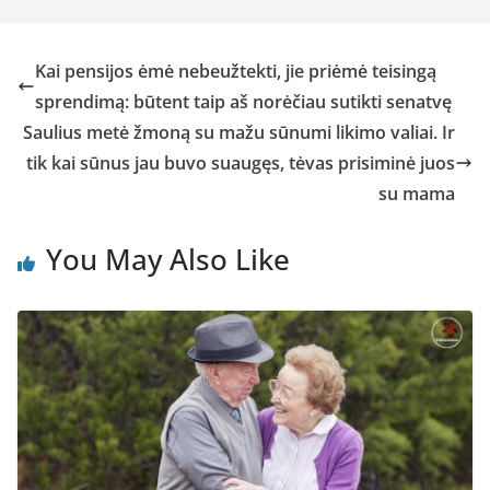
Kai pensijos ėmė nebeužtekti, jie priėmė teisingą
sprendimą: būtent taip aš norėčiau sutikti senatvę
Saulius metė žmoną su mažu sūnumi likimo valiai. Ir
tik kai sūnus jau buvo suaugęs, tėvas prisiminė juos
su mama
You May Also Like