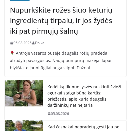
Nupurkškite rožes šiuo keturių
ingredientų tirpalu, ir jos žydės
iki pat pirmųjų šalnų
06.08.2026
Daiva
Antroje vasaros pusėje daugelis rožių pradeda
atrodyti pavargusios. Naujų pumpurų mažėja, lapai
blykšta, o jauni ūgliai auga silpni. Dažnai
Kodėl ką tik nuo lysvės nuskinti švieži
agurkai staiga būna kartūs:
priežastis, apie kurią daugelis
daržininkų net neįtaria
05.08.2026
Kad česnakai nepradėtų gesti jau po