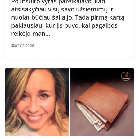
Po insulto vyras pareikalavo, kad
atsisakyčiau visų savo užsiėmimų ir
nuolat būčiau šalia jo. Tada pirmą kartą
paklausiau, kur jis buvo, kai pagalbos
reikėjo man…
02.08.2026