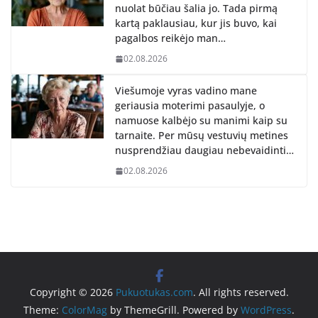
nuolat būčiau šalia jo. Tada pirmą
kartą paklausiau, kur jis buvo, kai
pagalbos reikėjo man…
02.08.2026
Viešumoje vyras vadino mane
geriausia moterimi pasaulyje, o
namuose kalbėjo su manimi kaip su
tarnaite. Per mūsų vestuvių metines
nusprendžiau daugiau nebevaidinti…
02.08.2026
Copyright © 2026
Pukuotukas.com
. All rights reserved.
Theme:
ColorMag
by ThemeGrill. Powered by
WordPress
.