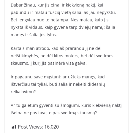
Dabar žinau, kur jis eina. Ir kiekvieną naktį, kai
pabundu ir matau tuščią vietą šalia, aš jau nepykstu.
Bet lengviau nuo to netampa. Nes matau, kaip jis
nyksta iš vidaus, kaip gyvena tarp dviejų namų: šalia
manęs ir šalia jos tylos.
Kartais man atrodo, kad aš prarandu jį ne dėl
neištikimybės, ne dėl kitos moters, bet dėl svetimos
skausmo, į kurį jis pasinėrė visa galva.
Ir pagaunu save mąstant: ar užteks manęs, kad
ištverčiau tai tyliai, būti šalia ir nekelti didesnių
reikalavimų?
Ar tu galėtum gyventi su žmogumi, kuris kiekvieną naktį
išeina ne pas tave, o pas svetimą skausmą?
Post Views:
16,020