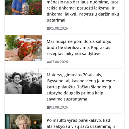
mėnesio nuo derliaus nuėmimo, juos
reikia tinkamai paruošti laikymui ir
tinkamai laikyti. Patyrusių daržininkų
patarimai
05.08.2026
Marinuojame pomidorus šaltuoju
būdu be sterilizavimo. Paprastas
receptas laikymui šaldytuve
03.08.2026
Moterys, gimusios 70-aisiais,
išgyveno tai, kas ne vieną jaunesnę
kartą palaužtų. Tačiau šiandien jų
stiprybę daugelis priima kaip
savaime suprantamą
03.08.2026
Po insulto vyras pareikalavo, kad
atsisakyčiau visų savo užsiėmimų ir