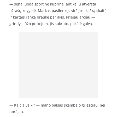
— sena juoda sportinė kuprinė, ant kelių atversta
užrašų knygelė. Markas pasilenkęs virš jos, kažką skaitė
ir kartais ranka braukė per akis. Priėjau arčiau —
grindys lūžo po kojom. Jis sukruto, pakėlė galvą.
— Ką čia veiki? — mano balsas skambėjo griežčiau, nei
norėjau.