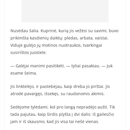
Nusėdau šalia. Kuprinė, kurią jis vežėsi su savimi, buvo
prikimšta kasdienių daiktų: pledas, arbata, vaistai.
Viduje gulėjo jų motinos nuotraukos, tvarkingai
susirištos juostele.
— Galėjai manimi pasitikėti, — tyliai pasakiau. — Juk
esame šeima.
Jis linktelėjo, ir pastebėjau, kaip dreba jo pirštai. Jis
atrodė pavargęs, išsekęs, su raudonomis akimis.
Sedėjome tylėdami, kol pro langą nepradėjo aušti. Tik
tada pajutau, kaip širdis plyšta į dvi dalis: iš gailesčio
jam ir iš skausmo, kad jis visa tai nešė vienas.