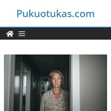
Skip
Pukuotukas.com
to
content