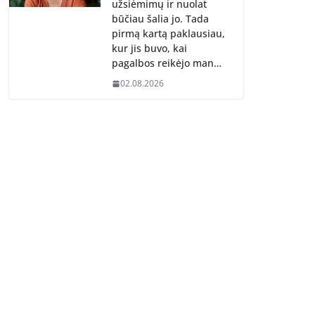
užsiėmimų ir nuolat
būčiau šalia jo. Tada
pirmą kartą paklausiau,
kur jis buvo, kai
pagalbos reikėjo man…
02.08.2026