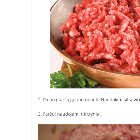
2. Pieno į faršą geriau nepilti! Naudokite šiltą vi
3. Faršui naudojami tik tryniai.