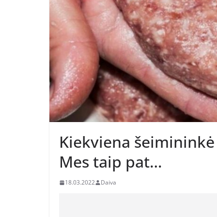
Kiekviena šeimininkė 
Mes taip pat…
18.03.2022
Daiva