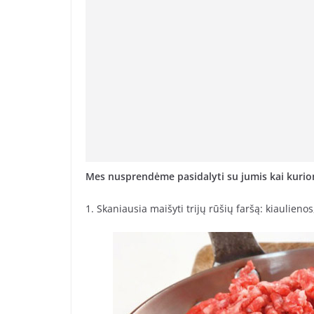
Mes nusprendėme pasidalyti su jumis kai kuri
1. Skaniausia maišyti trijų rūšių faršą: kiaulienos