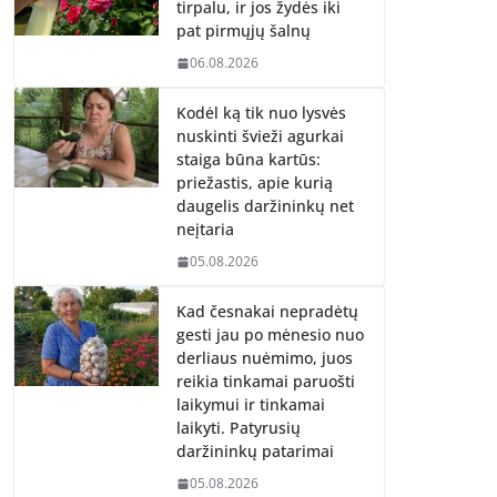
tirpalu, ir jos žydės iki
pat pirmųjų šalnų
06.08.2026
Kodėl ką tik nuo lysvės
nuskinti švieži agurkai
staiga būna kartūs:
priežastis, apie kurią
daugelis daržininkų net
neįtaria
05.08.2026
Kad česnakai nepradėtų
gesti jau po mėnesio nuo
derliaus nuėmimo, juos
reikia tinkamai paruošti
laikymui ir tinkamai
laikyti. Patyrusių
daržininkų patarimai
05.08.2026