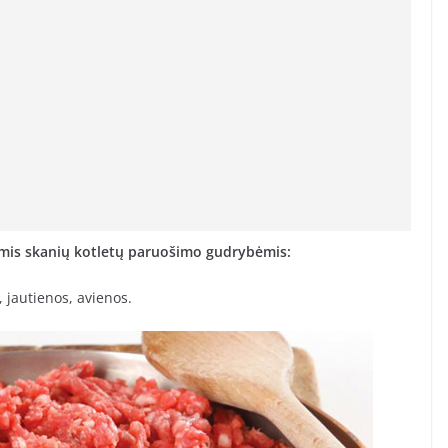
omis skanių kotletų paruošimo gudrybėmis:
, jautienos, avienos.