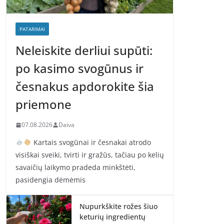
PATARIMAI
Neleiskite derliui supūti:
po kasimo svogūnus ir
česnakus apdorokite šia
priemone
07.08.2026
Daiva
Kartais svogūnai ir česnakai atrodo
visiškai sveiki, tvirti ir gražūs, tačiau po kelių
savaičių laikymo pradeda minkštėti,
pasidengia dėmėmis
Nupurkškite rožes šiuo
keturių ingredientų