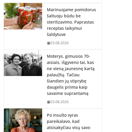
Marinuojame pomidorus
šaltuoju būdu be
sterilizavimo. Paprastas
receptas laikymui
šaldytuve
03.08.2026
Moterys, gimusios 70-
aisiais, išgyveno tai, kas
ne vieną jaunesnę kartą
palaužtų. Tačiau
šiandien jų stiprybę
daugelis priima kaip
savaime suprantamą
03.08.2026
Po insulto vyras
pareikalavo, kad
atsisakyčiau visų savo