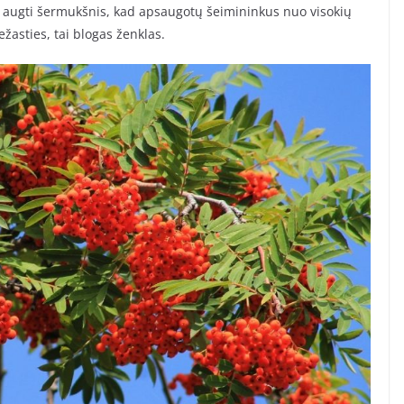
uri augti šermukšnis, kad apsaugotų šeimininkus nuo visokių
ežasties, tai blogas ženklas.