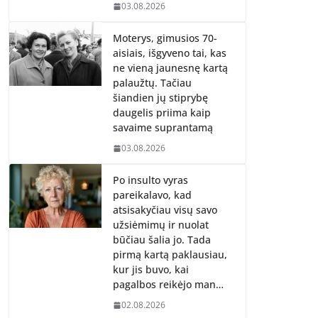
03.08.2026
Moterys, gimusios 70-
aisiais, išgyveno tai, kas
ne vieną jaunesnę kartą
palaužtų. Tačiau
šiandien jų stiprybę
daugelis priima kaip
savaime suprantamą
03.08.2026
Po insulto vyras
pareikalavo, kad
atsisakyčiau visų savo
užsiėmimų ir nuolat
būčiau šalia jo. Tada
pirmą kartą paklausiau,
kur jis buvo, kai
pagalbos reikėjo man…
02.08.2026