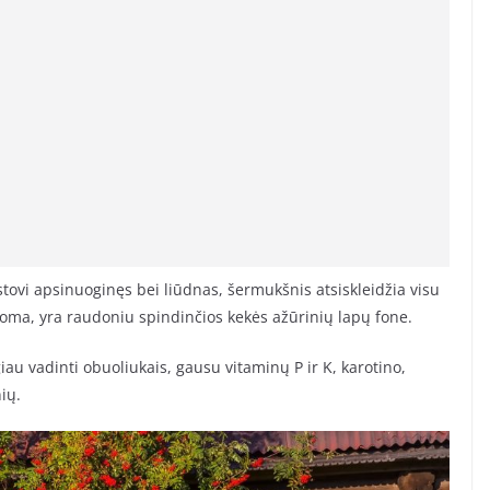
stovi apsinuoginęs bei liūdnas, šermukšnis atsiskleidžia visu
noma, yra raudoniu spindinčios kekės ažūrinių lapų fone.
iau vadinti obuoliukais, gausu vitaminų P ir K, karotino,
ių.