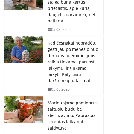
staiga būna kartūs:
priežastis, apie kurią
daugelis daržininkų net
neįtaria
05.08.2026
Kad česnakai nepradėtų
gesti jau po mėnesio nuo
derliaus nuėmimo, juos
reikia tinkamai paruošti
laikymui ir tinkamai
laikyti. Patyrusių
daržininkų patarimai
05.08.2026
Marinuojame pomidorus
šaltuoju būdu be
sterilizavimo. Paprastas
receptas laikymui
šaldytuve