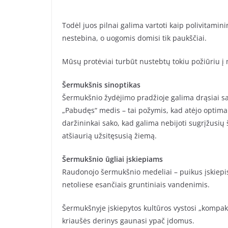
Todėl juos pilnai galima vartoti kaip polivitamin
nestebina, o uogomis domisi tik paukščiai.
Mūsų protėviai turbūt nustebtų tokiu požiūriu į m
Šermukšnis sinoptikas
Šermukšnio žydėjimo pradžioje galima drąsiai saky
„Pabudęs“ medis – tai požymis, kad atėjo optima
daržininkai sako, kad galima nebijoti sugrįžusių
atšiaurią užsitęsusią žiemą.
Šermukšnio ūgliai įskiepiams
Raudonojo šermukšnio medeliai – puikus įskiepis. 
netoliese esančiais gruntiniais vandenimis.
Šermukšnyje įskiepytos kultūros vystosi „kompakt
kriaušės derinys gaunasi ypač įdomus.