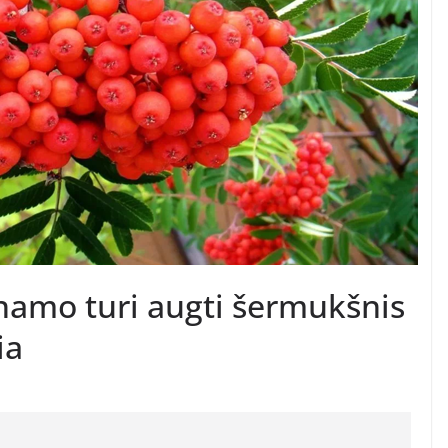
 namo turi augti šermukšnis
ia