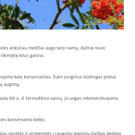
žasties anksčiau medžiai augo tarp namų, dažnai buvo
tikimybę kilus gaisrui.
ojama kaip konservantas. Šiam junginiui būdingas platus
ybų augimą.
gauta XIX a. iš šermukšnio vaisių. Jo uogas rekomenduojama
ies-konservanto kiekis.
mūsų senelės ir prosenelės į raugintų kopūstų bačkas dėdavo