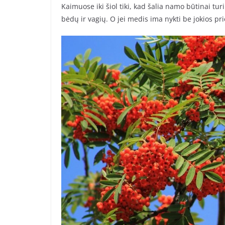
Kaimuose iki šiol tiki, kad šalia namo būtinai t
bėdų ir vagių. O jei medis ima nykti be jokios pri