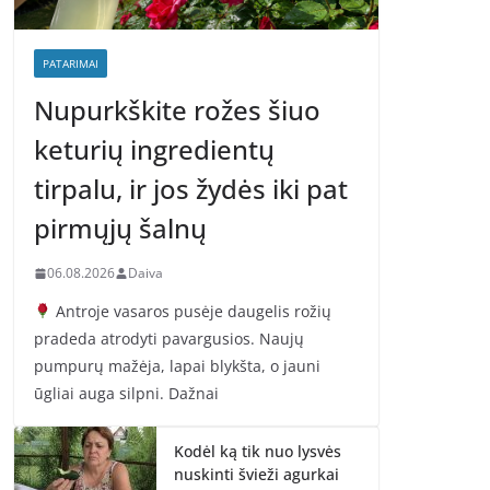
PATARIMAI
Nupurkškite rožes šiuo
keturių ingredientų
tirpalu, ir jos žydės iki pat
pirmųjų šalnų
06.08.2026
Daiva
Antroje vasaros pusėje daugelis rožių
pradeda atrodyti pavargusios. Naujų
pumpurų mažėja, lapai blykšta, o jauni
ūgliai auga silpni. Dažnai
Kodėl ką tik nuo lysvės
nuskinti švieži agurkai