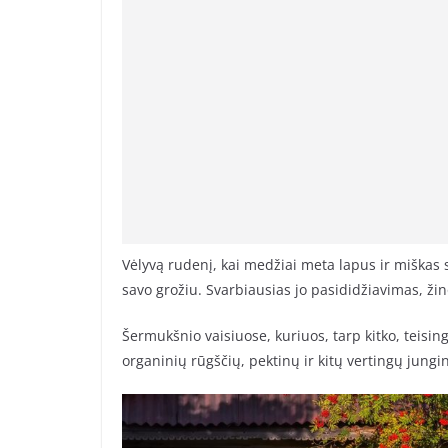
Vėlyvą rudenį, kai medžiai meta lapus ir miškas 
savo grožiu. Svarbiausias jo pasididžiavimas, ži
Šermukšnio vaisiuose, kuriuos, tarp kitko, teising
organinių rūgščių, pektinų ir kitų vertingų jungin