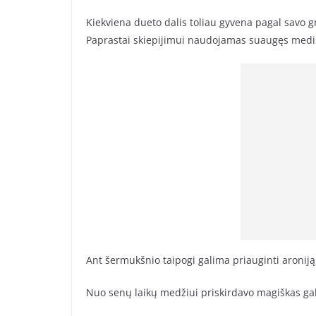
Kiekviena dueto dalis toliau gyvena pagal savo gr
Paprastai skiepijimui naudojamas suaugęs medis,
Ant šermukšnio taipogi galima priauginti aroniją,
Nuo senų laikų medžiui priskirdavo magiškas gal