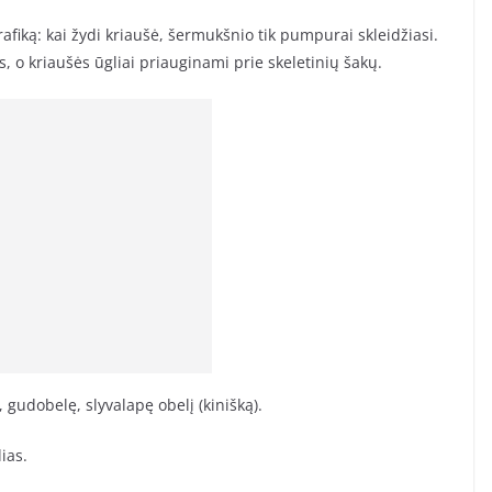
afiką: kai žydi kriaušė, šermukšnio tik pumpurai skleidžiasi.
 o kriaušės ūgliai priauginami prie skeletinių šakų.
 gudobelę, slyvalapę obelį (kinišką).
ias.