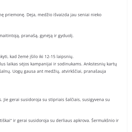
inę priemonę. Deja, medžio išvaizda jau seniai nieko
aitintoją, pranašą, gynėją ir gyduolį.
ti, kad žemė įšilo iki 12-15 laipsnių.
lus laikas sėjos kampanijai ir sodinukams. Ankstesnių kartų
 šalnų. Uogų gausa ant medžių, atvirkščiai, pranašauja
Jie gerai susidoroja su stipriais šalčiais, susigyvena su
iškai“ ir gerai susidoroja su derliaus apkrova. Šermukšnio ir