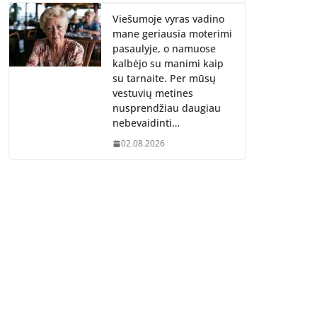
Viešumoje vyras vadino
mane geriausia moterimi
pasaulyje, o namuose
kalbėjo su manimi kaip
su tarnaite. Per mūsų
vestuvių metines
nusprendžiau daugiau
nebevaidinti…
02.08.2026