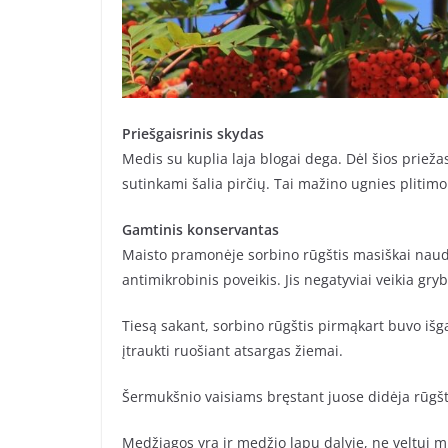
Priešgaisrinis skydas
Medis su kuplia laja blogai dega. Dėl šios prie
sutinkami šalia pirčių. Tai mažino ugnies plitimo 
Gamtinis konservantas
Maisto pramonėje sorbino rūgštis masiškai naud
antimikrobinis poveikis. Jis negatyviai veikia gr
Tiesą sakant, sorbino rūgštis pirmąkart buvo iš
įtraukti ruošiant atsargas žiemai.
Šermukšnio vaisiams bręstant juose didėja rūgšt
Medžiagos yra ir medžio lapų dalyje, ne veltui 