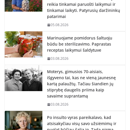
reikia tinkamai paruošti laikymui ir
tinkamai laikyti. Patyrusių daržininkų
patarimai
05.08.2026
Marinuojame pomidorus šaltuoju
būdu be sterilizavimo. Paprastas
receptas laikymui šaldytuve
03.08.2026
Moterys, gimusios 70-aisiais,
išgyveno tai, kas ne vieną jaunesnę
kartą palaužtų. Tačiau šiandien jų
stiprybę daugelis priima kaip
savaime suprantamą
03.08.2026
Po insulto vyras pareikalavo, kad
atsisakyčiau visų savo užsiėmimų ir
nuolat būčiau šalia jo. Tada pirmą