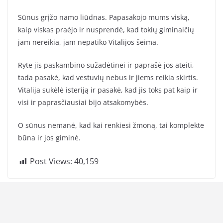
Sūnus grįžo namo liūdnas. Papasakojo mums viską,
kaip viskas praėjo ir nusprendė, kad tokių giminaičių
jam nereikia, jam nepatiko Vitalijos šeima.
Ryte jis paskambino sužadėtinei ir paprašė jos ateiti,
tada pasakė, kad vestuvių nebus ir jiems reikia skirtis.
Vitalija sukėlė isteriją ir pasakė, kad jis toks pat kaip ir
visi ir paprasčiausiai bijo atsakomybės.
O sūnus nemanė, kad kai renkiesi žmoną, tai komplekte
būna ir jos giminė.
Post Views:
40,159