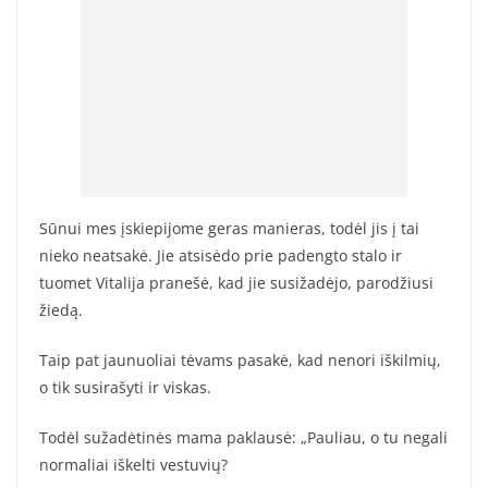
Sūnui mes įskiepijome geras manieras, todėl jis į tai
nieko neatsakė. Jie atsisėdo prie padengto stalo ir
tuomet Vitalija pranešė, kad jie susižadėjo, parodžiusi
žiedą.
Taip pat jaunuoliai tėvams pasakė, kad nenori iškilmių,
o tik susirašyti ir viskas.
Todėl sužadėtinės mama paklausė: „Pauliau, o tu negali
normaliai iškelti vestuvių?