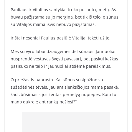
Pauliaus ir Vitalijos santykiai truko pusantrų metų. Aš
buvau pažįstama su jo mergina, bet tik iš tolo, o sūnus
su Vitalijos mama išvis nebuvo pažįstamas.
Ir štai neseniai Paulius pasiūlė Vitalijai tekėti už jo.
Mes su vyru labai džiaugėmės dėl sūnaus. Jaunuoliai
nusprendė vestuves švęsti pavasarį, bet paskui kažkas
pasisuko ne taip ir jaunuoliai atsiėmė pareiškimus.
O priežastis paprasta. Kai sūnus susipažino su
sužadėtinės tėvais, jau ant slenksčio jos mama pasakė,
kad „būsimasis jos žentas pernelyg nupiepęs. Kaip tu
mano dukrelę ant rankų nešiosi?“