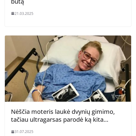
butą
21.03.2025
Nėščia moteris laukė dvynių gimimo,
tačiau ultragarsas parodė ką kita…
31.07.2025