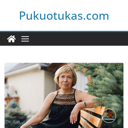
Skip
Pukuotukas.com
to
content