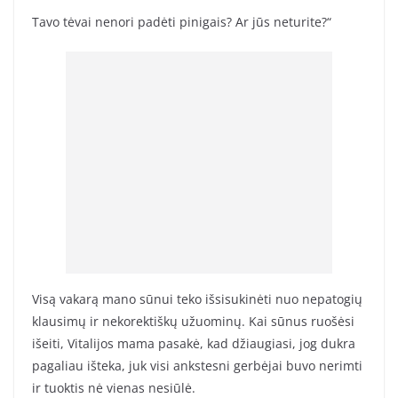
Tavo tėvai nenori padėti pinigais? Ar jūs neturite?“
Visą vakarą mano sūnui teko išsisukinėti nuo nepatogių
klausimų ir nekorektiškų užuominų. Kai sūnus ruošėsi
išeiti, Vitalijos mama pasakė, kad džiaugiasi, jog dukra
pagaliau išteka, juk visi ankstesni gerbėjai buvo nerimti
ir tuoktis nė vienas nesiūlė.