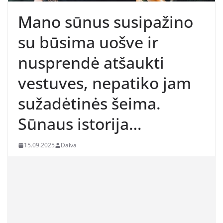
Mano sūnus susipažino
su būsima uošve ir
nusprendė atšaukti
vestuves, nepatiko jam
sužadėtinės šeima.
Sūnaus istorija…
15.09.2025
Daiva