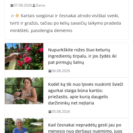
07.08.2026
Daiva
Kartais svogūnai ir česnakai atrodo visiškai sveiki,
tvirti ir gražūs, tačiau po kelių savaičių laikymo pradeda
minkštėti, pasidengia dėmėmis
Nupurkškite rožes šiuo keturių
ingredientų tirpalu, ir jos žydės iki
pat pirmųjų šalnų
06.08.2026
Kodėl ką tik nuo lysvės nuskinti švieži
agurkai staiga būna kartūs:
priežastis, apie kurią daugelis
daržininkų net neįtaria
05.08.2026
Kad česnakai nepradėtų gesti jau po
mėnesio nuo derliaus nuėmimo, juos