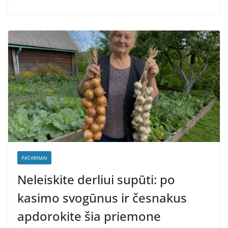
PATARIMAI
Neleiskite derliui supūti: po
kasimo svogūnus ir česnakus
apdorokite šia priemone