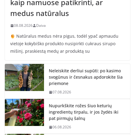
kaip namuose patikrinti, ar
medus natūralus
08.08.2026
Daiva
Natūralus medus nėra pigus, todėl ypač apmaudu
vietoje kokybiško produkto nusipirkti cukraus sirupo
mišinį, praskiestą medų ar produktą su
Neleiskite derliui supūti: po kasimo
svogūnus ir česnakus apdorokite šia
priemone
07.08.2026
Nupurkškite rožes šiuo keturių
ingredientų tirpalu, ir jos žydės iki
pat pirmųjų šalnų
06.08.2026