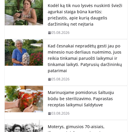
Kodėl ką tik nuo lysvės nuskinti švieži
agurkai staiga būna kartūs:
priežastis, apie kurią daugelis
daržininkų net neįtaria
05.08.2026
Kad česnakai nepradėtų gesti jau po
mėnesio nuo derliaus nuėmimo, juos
reikia tinkamai paruošti laikymui ir
tinkamai laikyti. Patyrusių daržininkų
patarimai
05.08.2026
Marinuojame pomidorus šaltuoju
būdu be sterilizavimo. Paprastas
receptas laikymui šaldytuve
03.08.2026
Moterys, gimusios 70-aisiais,