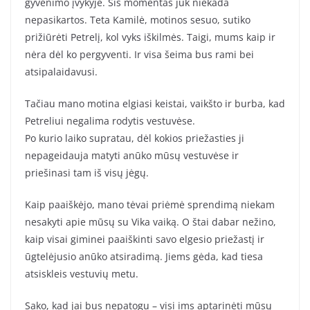
gyvenimo įvykyje. Šis momentas juk niekada
nepasikartos. Teta Kamilė, motinos sesuo, sutiko
prižiūrėti Petrelį, kol vyks iškilmės. Taigi, mums kaip ir
nėra dėl ko pergyventi. Ir visa šeima bus rami bei
atsipalaidavusi.
Tačiau mano motina elgiasi keistai, vaikšto ir burba, kad
Petreliui negalima rodytis vestuvėse.
Po kurio laiko supratau, dėl kokios priežasties ji
nepageidauja matyti anūko mūsų vestuvėse ir
priešinasi tam iš visų jėgų.
Kaip paaiškėjo, mano tėvai priėmė sprendimą niekam
nesakyti apie mūsų su Vika vaiką. O štai dabar nežino,
kaip visai giminei paaiškinti savo elgesio priežastį ir
ūgtelėjusio anūko atsiradimą. Jiems gėda, kad tiesa
atsiskleis vestuvių metu.
Sako, kad jai bus nepatogu – visi ims aptarinėti mūsų