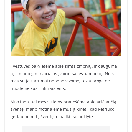
Į vestuves pakvietėme apie šimtą žmonių. Ir dauguma
jų – mano giminaičiai iš įvairių šalies kampelių. Nors
mes su jais artimai nebendravome, tokia proga ne
nuodėmė susirinkti visiems.
Nuo tada, kai mes visiems pranešėme apie artėjančią
šventę, mano motina ėmė mus įtikinėti, kad Petriuko
geriau neimti į šventę, o palikti su auklyte.