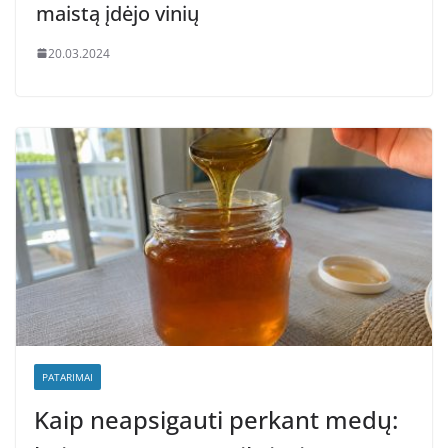
maistą įdėjo vinių
20.03.2024
PATARIMAI
Kaip neapsigauti perkant medų: