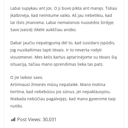
Labai supykau ant jos. O ji buvo pikta ant manęs. Toliau
įkalbinėja, kad neimtume vaiko. Aš jau nebetikiu, kad
tai išvis įmanoma. Labai nemalonios nuosėdos širdyje.
Savo įvaizdį iškėlė aukščiau anūko.
Dabar jaučiu nepatogumą dėl to, kad susidaro įspūdis,
jog nusikaltimas tapti tėvais. Ir to neverta rodyti
visuomenei. Mes kelis kartus aptarinėjome su tėvais šią
situaciją, tačiau mano sprendimas lieka tas pats.
O jie laikosi savo.
Artimiausi žmonės mūsų nepalaikė. Mano motina
tvirtina, kad nebebūsiu jos sūnus, jei nepaklausysiu.
Niekada nebūčiau pagalvojęs, kad mano gyvenime taip
nutiks.
Post Views:
30,031