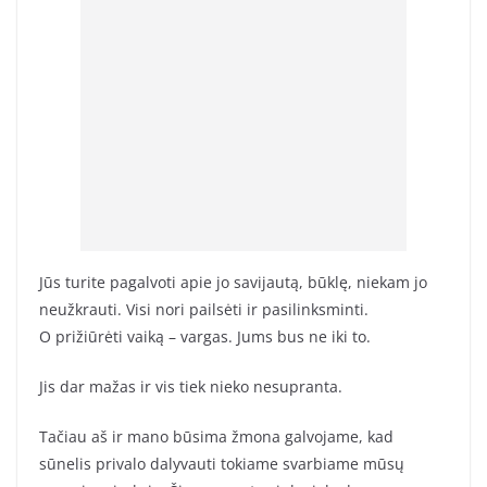
Jūs turite pagalvoti apie jo savijautą, būklę, niekam jo
neužkrauti. Visi nori pailsėti ir pasilinksminti.
O prižiūrėti vaiką – vargas. Jums bus ne iki to.
Jis dar mažas ir vis tiek nieko nesupranta.
Tačiau aš ir mano būsima žmona galvojame, kad
sūnelis privalo dalyvauti tokiame svarbiame mūsų