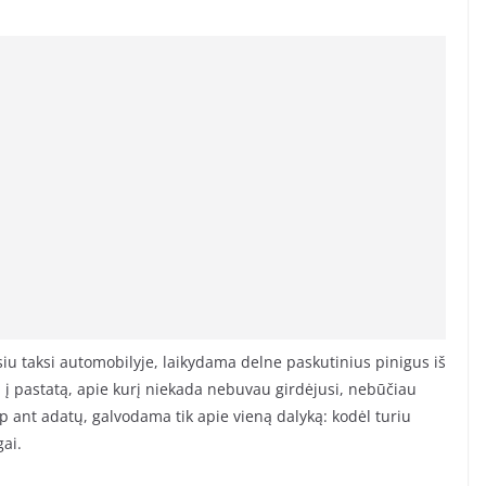
iu taksi automobilyje, laikydama delne paskutinius pinigus iš
a į pastatą, apie kurį niekada nebuvau girdėjusi, nebūčiau
aip ant adatų, galvodama tik apie vieną dalyką: kodėl turiu
gai.