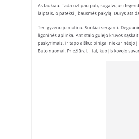
Aš laukiau. Tada užlipau pati, sugalvojusi legendą
laiptais, o pateksi į bausmės pakylą. Durys atsida
Ten gyveno jo motina. Sunkiai serganti. Deguonie
ligoninės aplinka. Ant stalo gulėjo krūvos sąska
paskyrimais. Ir tapo aišku: pinigai niekur nėėjo
Buto nuomai. Priežiūrai. Į tai, kuo jis kovojo sav