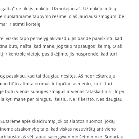
agalbą” ne tik jis mokėjo. Užmokėjau aš. Užmokėjo mūsų
me nuolatiniame taupymo režime, o aš jaučiausi žmogumi be
a” ir atimti kortelę.
, viskas tapo pernelyg akivaizdu. Jis bandė paaiškinti, kad
tina būtų našta, kad manė, jog taip “apsaugos” šeimą. O aš
į ir kontrolę vietoje pasitikėjimo. Jis nusprendė, kad turi
iog pasakiau, kad tai daugiau nesitęs. Aš neprieštarauju
d man būtų atimta orumas ir tapčiau asmeniu, kuris turi
je būtų vienas suaugęs žmogus ir vienas “ataskaitinis”. Ir jei
 laikyti mane per pinigus, išeisiu. Ne iš keršto. Nes daugiau
. Sutarėme apie skaidrumą: jokios slaptos nuomos, jokių
alinome atsakomybę taip, kad viskas nesuvirštų ant vieno
arbiausia: aš vėl tapau savo gyvenimo šeimininke. Sudariau