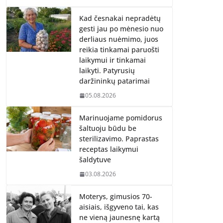
Kad česnakai nepradėtų
gesti jau po mėnesio nuo
derliaus nuėmimo, juos
reikia tinkamai paruošti
laikymui ir tinkamai
laikyti. Patyrusių
daržininkų patarimai
05.08.2026
Marinuojame pomidorus
šaltuoju būdu be
sterilizavimo. Paprastas
receptas laikymui
šaldytuve
03.08.2026
Moterys, gimusios 70-
aisiais, išgyveno tai, kas
ne vieną jaunesnę kartą