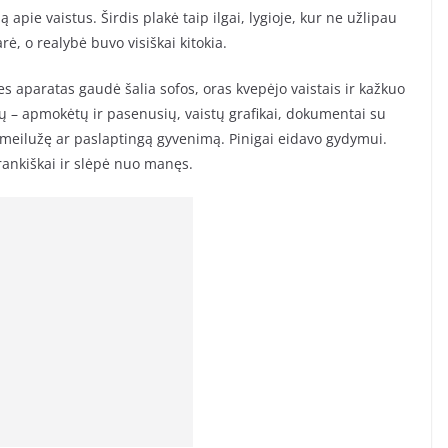
 apie vaistus. Širdis plakė taip ilgai, lygioje, kur ne užlipau
rė, o realybė buvo visiškai kitokia.
s aparatas gaudė šalia sofos, oras kvepėjo vaistais ir kažkuo
itų – apmokėtų ir pasenusių, vaistų grafikai, dokumentai su
 į meilužę ar paslaptingą gyvenimą. Pinigai eidavo gydymui.
arankiškai ir slėpė nuo manęs.