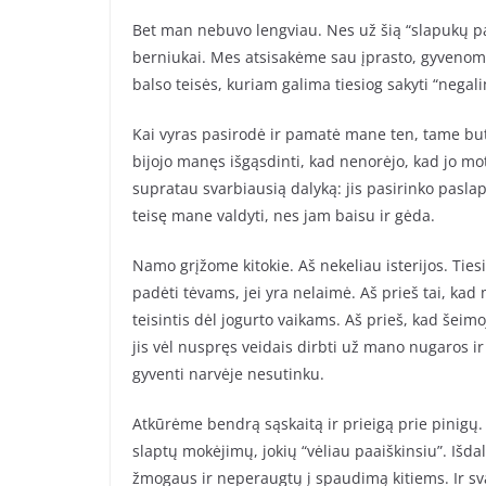
Bet man nebuvo lengviau. Nes už šią “slapukų p
berniukai. Mes atsisakėme sau įprasto, gyveno
balso teisės, kuriam galima tiesiog sakyti “negalim
Kai vyras pasirodė ir pamatė mane ten, tame bute
bijojo manęs išgąsdinti, kad nenorėjo, kad jo mo
supratau svarbiausią dalyką: jis pasirinko paslapt
teisę mane valdyti, nes jam baisu ir gėda.
Namo grįžome kitokie. Aš nekeliau isterijos. Ties
padėti tėvams, jei yra nelaimė. Aš prieš tai, ka
teisintis dėl jogurto vaikams. Aš prieš, kad šeimo
jis vėl nuspręs veidais dirbti už mano nugaros ir
gyventi narvėje nesutinku.
Atkūrėme bendrą sąskaitą ir prieigą prie pinigų
slaptų mokėjimų, jokių “vėliau paaiškinsiu”. Išd
žmogaus ir neperaugtų į spaudimą kitiems. Ir sv