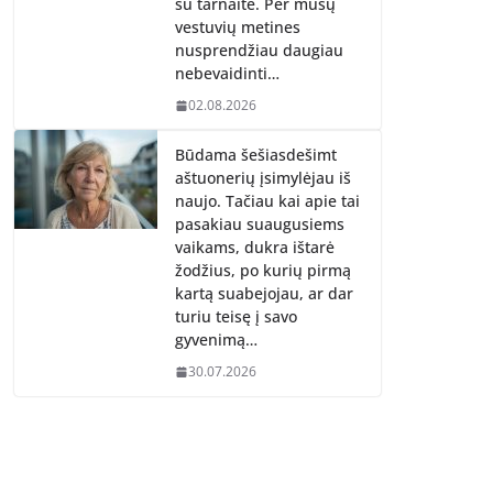
su tarnaite. Per mūsų
vestuvių metines
nusprendžiau daugiau
nebevaidinti…
02.08.2026
Būdama šešiasdešimt
aštuonerių įsimylėjau iš
naujo. Tačiau kai apie tai
pasakiau suaugusiems
vaikams, dukra ištarė
žodžius, po kurių pirmą
kartą suabejojau, ar dar
turiu teisę į savo
gyvenimą…
30.07.2026