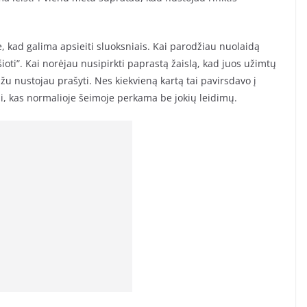
ė, kad galima apsieiti sluoksniais. Kai parodžiau nuolaidą
ioti”. Kai norėjau nusipirkti paprastą žaislą, kad juos užimtų
žu nustojau prašyti. Nes kiekvieną kartą tai pavirsdavo į
ai, kas normalioje šeimoje perkama be jokių leidimų.