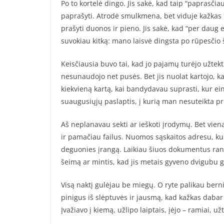
Po to kortelė dingo. Jis sakė, kad taip “paprasčiau
paprašyti. Atrodė smulkmena, bet viduje kažkas k
prašyti duonos ir pieno. Jis sakė, kad “per daug
suvokiau kitką: mano laisvė dingsta po rūpesčio 
Keisčiausia buvo tai, kad jo pajamų turėjo užtekti
nesunaudojo net pusės. Bet jis nuolat kartojo, kad
kiekvieną kartą, kai bandydavau suprasti, kur ein
suaugusiųjų paslaptis, į kurią man nesuteikta pr
Aš neplanavau sekti ar ieškoti įrodymų. Bet vien
ir pamačiau failus. Nuomos sąskaitos adresu, ku
deguonies įrangą. Laikiau šiuos dokumentus ranko
šeimą ar mintis, kad jis metais gyveno dvigubu 
Visą naktį gulėjau be miegų. O ryte palikau berni
pinigus iš slėptuvės ir jausmą, kad kažkas dabar 
Įvažiavo į kiemą, užlipo laiptais, įėjo – ramiai, už