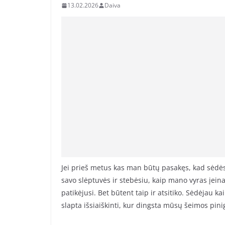
13.02.2026
Daiva
Jei prieš metus kas man būtų pasakęs, kad sėdės
savo slėptuvės ir stebėsiu, kaip mano vyras įein
patikėjusi. Bet būtent taip ir atsitiko. Sėdėjau k
slapta išsiaiškinti, kur dingsta mūsų šeimos pini