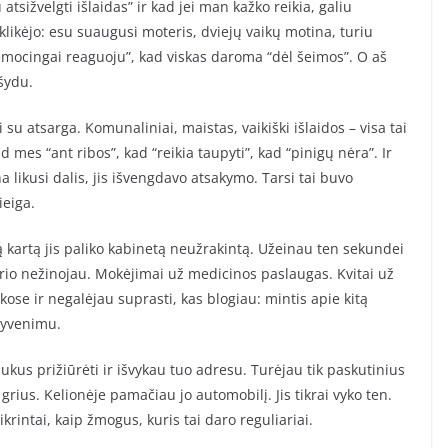
 atsižvelgti išlaidas” ir kad jei man kažko reikia, galiu
likėjo: esu suaugusi moteris, dviejų vaikų motina, turiu
 emocingai reaguoju”, kad viskas daroma “dėl šeimos”. O aš
šydu.
 su atsarga. Komunaliniai, maistas, vaikiški išlaidos – visa tai
 mes “ant ribos”, kad “reikia taupyti”, kad “pinigų nėra”. Ir
a likusi dalis, jis išvengdavo atsakymo. Tarsi tai buvo
ieiga.
ą kartą jis paliko kabinetą neužrakintą. Užeinau ten sekundei
rio nežinojau. Mokėjimai už medicinos paslaugas. Kvitai už
se ir negalėjau suprasti, kas blogiau: mintis apie kitą
gyvenimu.
ukus prižiūrėti ir išvykau tuo adresu. Turėjau tik paskutinius
grius. Kelionėje pamačiau jo automobilį. Jis tikrai vyko ten.
tikrintai, kaip žmogus, kuris tai daro reguliariai.