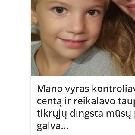
Mano vyras kontrolia
centą ir reikalavo taup
tikrųjų dingsta mūsų 
galva…