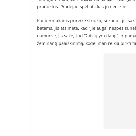
produktus. Pradėjau spėlioti, kas jo neerzins.
Kai berniukams prireikė striukių sezonui, jis sak
batams, jis atsimetė, kad “jie auga, nespės suneš
namuose, jis sakė, kad “žaislų yra daug”. Ir pama
žeminantį paaiškinimą, kodėl man reikia pirkti t