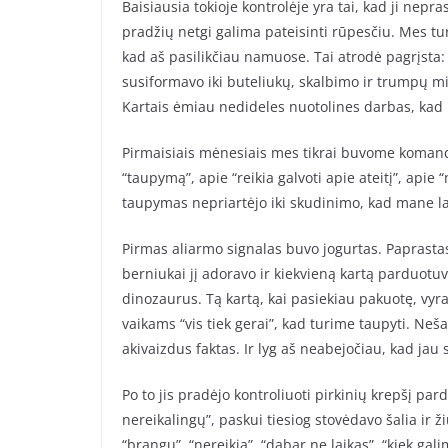
Baisiausia tokioje kontrolėje yra tai, kad ji nep
pradžių netgi galima pateisinti rūpesčiu. Mes tur
kad aš pasilikčiau namuose. Tai atrodė pagrįsta:
susiformavo iki buteliukų, skalbimo ir trumpų 
Kartais ėmiau nedideles nuotolines darbas, kad
Pirmaisiais mėnesiais mes tikrai buvome komanda
“taupymą”, apie “reikia galvoti apie ateitį”, apie “
taupymas nepriartėjo iki skudinimo, kad mane laik
Pirmas aliarmo signalas buvo jogurtas. Paprastas
berniukai jį adoravo ir kiekvieną kartą parduotu
dinozaurus. Tą kartą, kai pasiekiau pakuotę, vyr
vaikams “vis tiek gerai”, kad turime taupyti. Neša
akivaizdus faktas. Ir lyg aš neabejočiau, kad jau
Po to jis pradėjo kontroliuoti pirkinių krepšį par
nereikalingų”, paskui tiesiog stovėdavo šalia ir 
“brangu”, “nereikia”, “dabar ne laikas”, “kiek gal