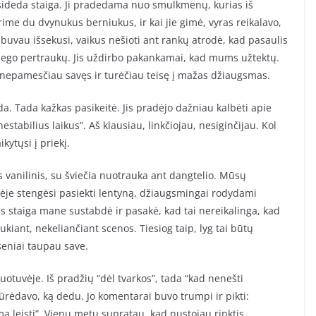
rasideda staiga. Ji pradedama nuo smulkmenų, kurias iš
ime du dvynukus berniukus, ir kai jie gimė, vyras reikalavo,
 buvau išsekusi, vaikus nešioti ant rankų atrodė, kad pasaulis
miego pertraukų. Jis uždirbo pakankamai, kad mums užtektų.
 nepamesčiau savęs ir turėčiau teisę į mažas džiaugsmas.
. Tada kažkas pasikeitė. Jis pradėjo dažniau kalbėti apie
nestabilius laikus”. Aš klausiau, linkčiojau, nesiginčijau. Kol
ytųsi į priekį.
 vanilinis, su šviečia nuotrauka ant dangtelio. Mūsų
vėje stengėsi pasiekti lentyną, džiaugsmingai rodydami
as staiga mane sustabdė ir pasakė, kad tai nereikalinga, kad
ukiant, nekeliančiant scenos. Tiesiog taip, lyg tai būtų
 seniai taupau save.
duotuvėje. Iš pradžių “dėl tvarkos”, tada “kad nenešti
žiūrėdavo, ką dedu. Jo komentarai buvo trumpi ir pikti:
ima leisti”. Vienu metu supratau, kad nustojau rinktis