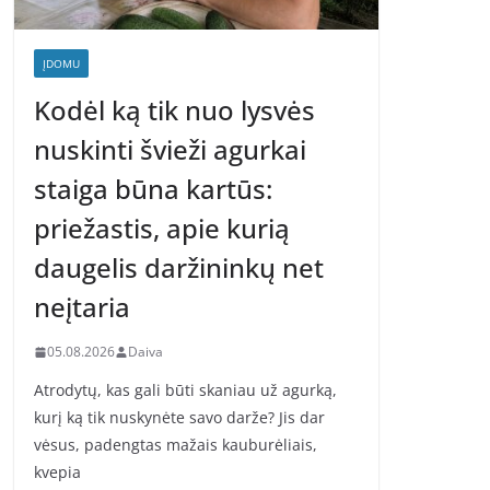
ĮDOMU
Kodėl ką tik nuo lysvės
nuskinti švieži agurkai
staiga būna kartūs:
priežastis, apie kurią
daugelis daržininkų net
neįtaria
05.08.2026
Daiva
Atrodytų, kas gali būti skaniau už agurką,
kurį ką tik nuskynėte savo darže? Jis dar
vėsus, padengtas mažais kauburėliais,
kvepia