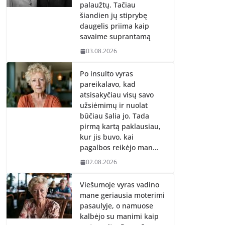
palaužtų. Tačiau
šiandien jų stiprybę
daugelis priima kaip
savaime suprantamą
03.08.2026
Po insulto vyras
pareikalavo, kad
atsisakyčiau visų savo
užsiėmimų ir nuolat
būčiau šalia jo. Tada
pirmą kartą paklausiau,
kur jis buvo, kai
pagalbos reikėjo man…
02.08.2026
Viešumoje vyras vadino
mane geriausia moterimi
pasaulyje, o namuose
kalbėjo su manimi kaip