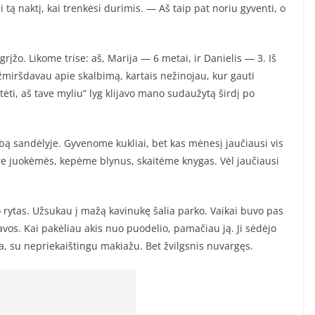
 tą naktį, kai trenkėsi durimis. — Aš taip pat noriu gyventi, o
grįžo. Likome trise: aš, Marija — 6 metai, ir Danielis — 3. Iš
žmiršdavau apie skalbimą, kartais nežinojau, kur gauti
“tėti, aš tave myliu” lyg klijavo mano sudaužytą širdį po
bą sandėlyje. Gyvenome kukliai, bet kas mėnesį jaučiausi vis
are juokėmės, kepėme blynus, skaitėme knygas. Vėl jaučiausi
o rytas. Užsukau į mažą kavinukę šalia parko. Vaikai buvo pas
vos. Kai pakėliau akis nuo puodelio, pamačiau ją. Ji sėdėjo
nga, su nepriekaištingu makiažu. Bet žvilgsnis nuvargęs.