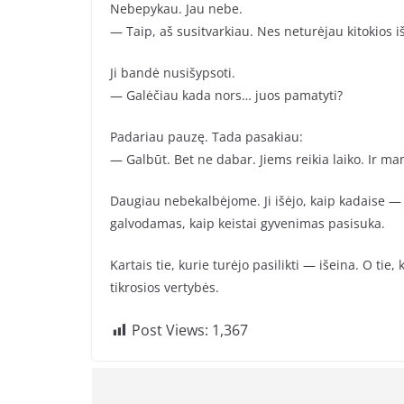
Nebepykau. Jau nebe.
— Taip, aš susitvarkiau. Nes neturėjau kitokios iš
Ji bandė nusišypsoti.
— Galėčiau kada nors… juos pamatyti?
Padariau pauzę. Tada pasakiau:
— Galbūt. Bet ne dabar. Jiems reikia laiko. Ir man
Daugiau nebekalbėjome. Ji išėjo, kaip kadaise — 
galvodamas, kaip keistai gyvenimas pasisuka.
Kartais tie, kurie turėjo pasilikti — išeina. O tie
tikrosios vertybės.
Post Views:
1,367