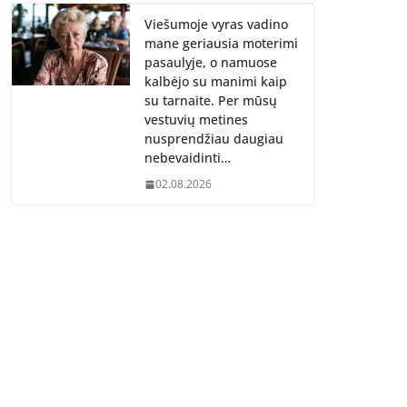
Viešumoje vyras vadino
mane geriausia moterimi
pasaulyje, o namuose
kalbėjo su manimi kaip
su tarnaite. Per mūsų
vestuvių metines
nusprendžiau daugiau
nebevaidinti…
02.08.2026