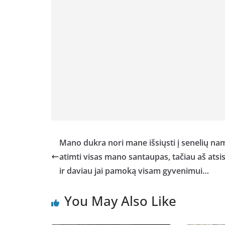
Mano dukra nori mane išsiųsti į senelių nam
atimti visas mano santaupas, tačiau aš atsi
ir daviau jai pamoką visam gyvenimui…
You May Also Like