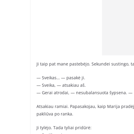
Ji taip pat mane pastebėjo. Sekundei sustingo, ta
— Sveikas… — pasakė ji.
— Sveika, — atsakiau aš.
— Gerai atrodai, — nesubalansuota šypsena. — K
Atsakiau ramiai. Papasakojau, kaip Marija pradėjo 
pakliūva po ranka.
Ji tylėjo. Tada tyliai pridūrė: