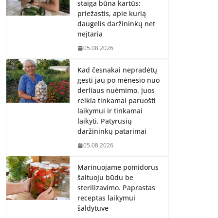
staiga būna kartūs:
priežastis, apie kurią
daugelis daržininkų net
neįtaria
05.08.2026
Kad česnakai nepradėtų
gesti jau po mėnesio nuo
derliaus nuėmimo, juos
reikia tinkamai paruošti
laikymui ir tinkamai
laikyti. Patyrusių
daržininkų patarimai
05.08.2026
Marinuojame pomidorus
šaltuoju būdu be
sterilizavimo. Paprastas
receptas laikymui
šaldytuve