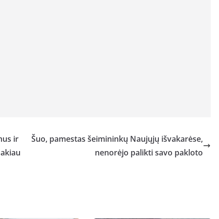
us ir
Šuo, pamestas šeimininkų Naujųjų išvakarėse,
sakiau
nenorėjo palikti savo pakloto