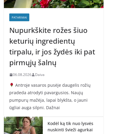
PATARIMAI
Nupurkškite rožes šiuo
keturių ingredientų
tirpalu, ir jos žydės iki pat
pirmųjų šalnų
06.08.2026
Daiva
Antroje vasaros pusėje daugelis rožių
pradeda atrodyti pavargusios. Naujų
pumpurų mažėja, lapai blykšta, o jauni
ūgliai auga silpni. Dažnai
Kodėl ką tik nuo lysvės
nuskinti švieži agurkai