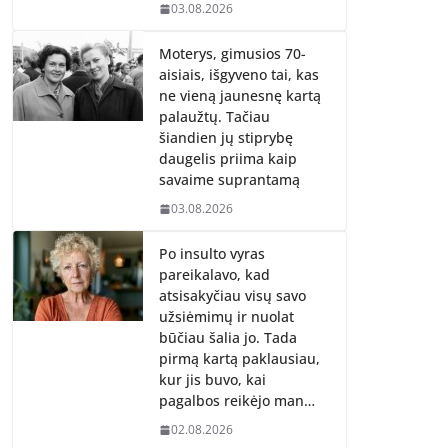
03.08.2026
Moterys, gimusios 70-
aisiais, išgyveno tai, kas
ne vieną jaunesnę kartą
palaužtų. Tačiau
šiandien jų stiprybę
daugelis priima kaip
savaime suprantamą
03.08.2026
Po insulto vyras
pareikalavo, kad
atsisakyčiau visų savo
užsiėmimų ir nuolat
būčiau šalia jo. Tada
pirmą kartą paklausiau,
kur jis buvo, kai
pagalbos reikėjo man…
02.08.2026