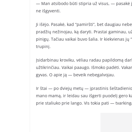
— Man atsibodo būti stipria už visus, — pasakė ji
ne išgyventi.
Ji išėjo. Pasakė, kad “pamiršti”, bet daugiau nebe
pradžių nežinojau, ką daryti. Prastai gaminau, u
pinigų. Tačiau vaikai buvo šalia. Ir kiekvienas jų 
trupinį.
Įsidarbinau kroviku, vėliau radau papildomą dar
užtikrinčiau. Vaikai paaugo. Išmoko padėti. Vak
gyvas. O apie ją — beveik nebegalvojau.
Ir štai — po dviejų metų — įprastinis šeštadieni
mano mamą, ir leidau sau išgerti puodelį gero ka
prie staliuko prie lango. Vis tokia pati — tvarki