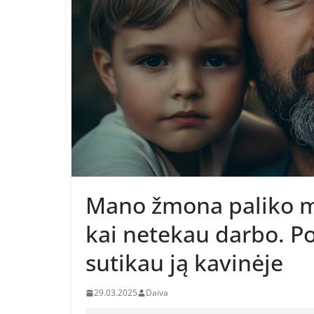
Mano žmona paliko ma
kai netekau darbo. Po
sutikau ją kavinėje
29.03.2025
Daiva