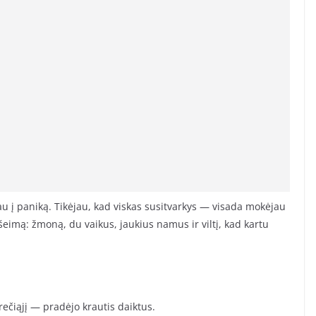
u į paniką. Tikėjau, kad viskas susitvarkys — visada mokėjau
 šeimą: žmoną, du vaikus, jaukius namus ir viltį, kad kartu
Trečiąjį — pradėjo krautis daiktus.