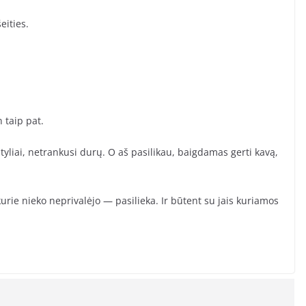
eities.
 taip pat.
tyliai, netrankusi durų. O aš pasilikau, baigdamas gerti kavą,
, kurie nieko neprivalėjo — pasilieka. Ir būtent su jais kuriamos