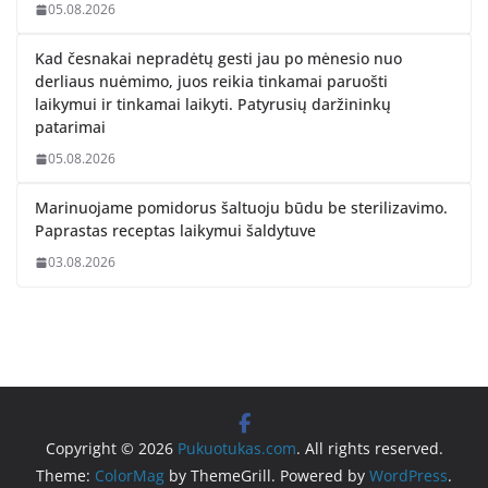
05.08.2026
Kad česnakai nepradėtų gesti jau po mėnesio nuo
derliaus nuėmimo, juos reikia tinkamai paruošti
laikymui ir tinkamai laikyti. Patyrusių daržininkų
patarimai
05.08.2026
Marinuojame pomidorus šaltuoju būdu be sterilizavimo.
Paprastas receptas laikymui šaldytuve
03.08.2026
Copyright © 2026
Pukuotukas.com
. All rights reserved.
Theme:
ColorMag
by ThemeGrill. Powered by
WordPress
.