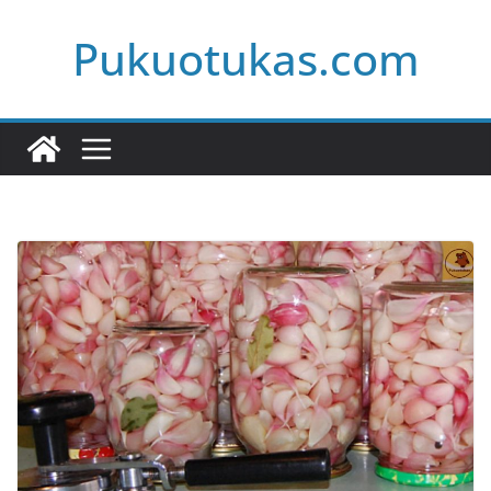
Skip
Pukuotukas.com
to
content