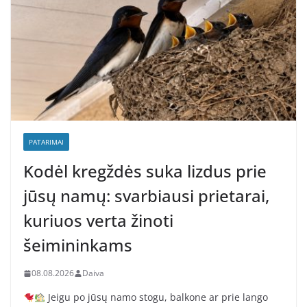
PATARIMAI
Kodėl kregždės suka lizdus prie
jūsų namų: svarbiausi prietarai,
kuriuos verta žinoti
šeimininkams
08.08.2026
Daiva
Jeigu po jūsų namo stogu, balkone ar prie lango