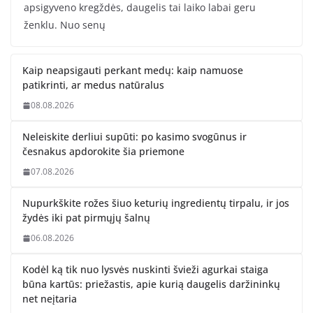
apsigyveno kregždės, daugelis tai laiko labai geru
ženklu. Nuo senų
Kaip neapsigauti perkant medų: kaip namuose
patikrinti, ar medus natūralus
08.08.2026
Neleiskite derliui supūti: po kasimo svogūnus ir
česnakus apdorokite šia priemone
07.08.2026
Nupurkškite rožes šiuo keturių ingredientų tirpalu, ir jos
žydės iki pat pirmųjų šalnų
06.08.2026
Kodėl ką tik nuo lysvės nuskinti švieži agurkai staiga
būna kartūs: priežastis, apie kurią daugelis daržininkų
net neįtaria