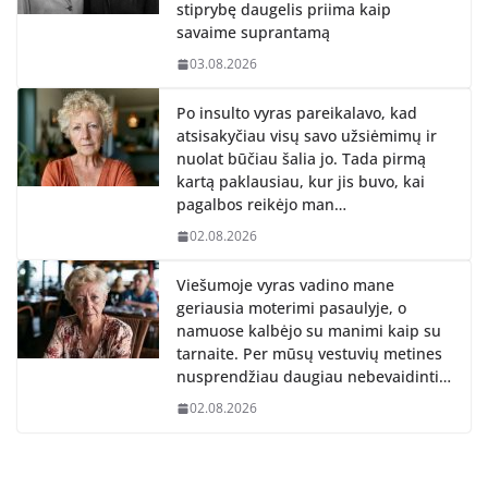
stiprybę daugelis priima kaip
savaime suprantamą
03.08.2026
Po insulto vyras pareikalavo, kad
atsisakyčiau visų savo užsiėmimų ir
nuolat būčiau šalia jo. Tada pirmą
kartą paklausiau, kur jis buvo, kai
pagalbos reikėjo man…
02.08.2026
Viešumoje vyras vadino mane
geriausia moterimi pasaulyje, o
namuose kalbėjo su manimi kaip su
tarnaite. Per mūsų vestuvių metines
nusprendžiau daugiau nebevaidinti…
02.08.2026