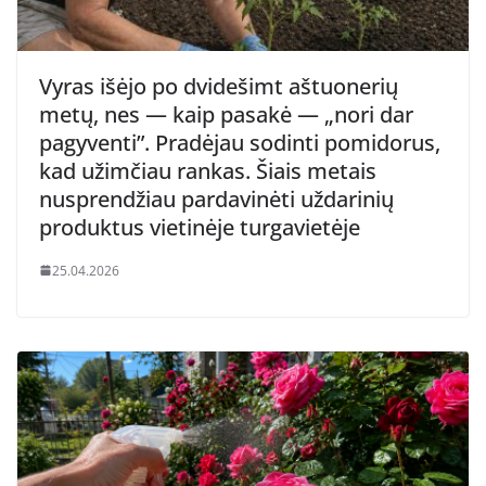
Vyras išėjo po dvidešimt aštuonerių
metų, nes — kaip pasakė — „nori dar
pagyventi”. Pradėjau sodinti pomidorus,
kad užimčiau rankas. Šiais metais
nusprendžiau pardavinėti uždarinių
produktus vietinėje turgavietėje
25.04.2026