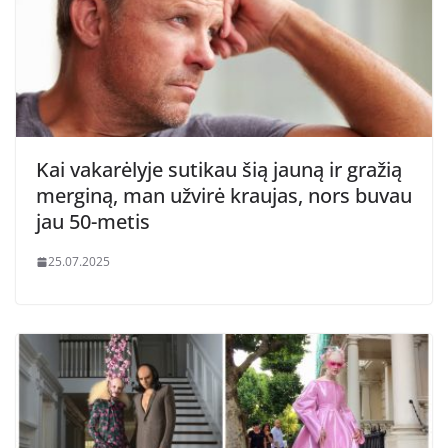
Kai vakarėlyje sutikau šią jauną ir gražią
merginą, man užvirė kraujas, nors buvau
jau 50-metis
25.07.2025