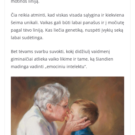
motinos liniją.
Čia reikia atminti, kad viskas visada sąlygina ir kiekviena
šeima unikali. Vaikas gali būti labai panašus ir į močiutę
pagal tėvo liniją. Kas liečia genetiką, nuspėti įvykių seką
labai sudėtinga.
Bet tėvams svarbu suvokti, kokį didžiulį vaidmenį
giminaičiai atlieka vaiko likime ir tame, ką šiandien
madinga vadinti „emociniu intelektu“.