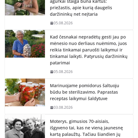
agurkai staiga būna kartūs:
priežastis, apie kurią daugelis
daržininkų net neįtaria
05.08.2026
Kad česnakai nepradėtų gesti jau po
mėnesio nuo derliaus nuėmimo, juos
reikia tinkamai paruošti laikymui ir
tinkamai laikyti. Patyrusių daržininkų
patarimai
05.08.2026
Marinuojame pomidorus šaltuoju
būdu be sterilizavimo. Paprastas
receptas laikymui šaldytuve
03.08.2026
Moterys, gimusios 70-aisiais,
išgyveno tai, kas ne vieną jaunesnę
kartą palaužtų. Tačiau šiandien jų