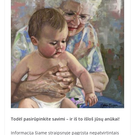
Todėl pasirūpinkite savimi – ir iš to išloš jūsų anūkai!
Informacija šiame straipsnyje pagrįsta nepatvirtintais