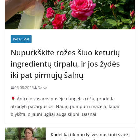
PATARIMAI
Nupurkškite rožes šiuo keturių
ingredientų tirpalu, ir jos žydės
iki pat pirmųjų šalnų
06.08.2026
Daiva
Antroje vasaros pusėje daugelis rožių pradeda
atrodyti pavargusios. Naujų pumpurų mažėja, lapai
blykšta, o jauni ūgliai auga silpni. Dažnai
Kodėl ką tik nuo lysvės nuskinti švieži