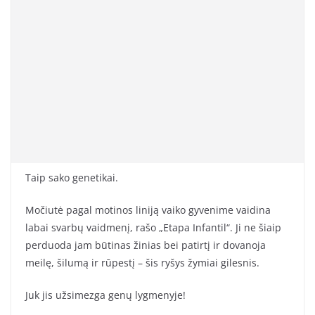
Taip sako genetikai.
Močiutė pagal motinos liniją vaiko gyvenime vaidina
labai svarbų vaidmenį, rašo „Etapa Infantil“. Ji ne šiaip
perduoda jam būtinas žinias bei patirtį ir dovanoja
meilę, šilumą ir rūpestį – šis ryšys žymiai gilesnis.
Juk jis užsimezga genų lygmenyje!