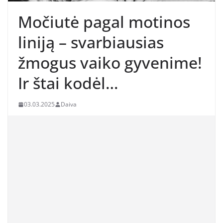
Močiutė pagal motinos
liniją – svarbiausias
žmogus vaiko gyvenime!
Ir štai kodėl…
03.03.2025
Daiva