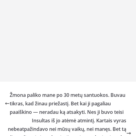
Žmona paliko mane po 30 metų santuokos. Buvau
tikras, kad žinau priežastį. Bet kai ji pagaliau
paaiškino — neradau ką atsakyti. Nes ji buvo teisi
Insultas iš jo atėmė atmintį. Kartais vyras
nebeatpažindavo nei mūsų vaikų, nei manęs. Bet tą