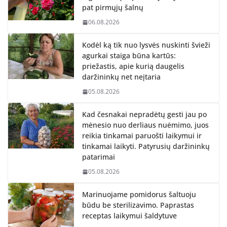
pat pirmųjų šalnų
06.08.2026
Kodėl ką tik nuo lysvės nuskinti švieži
agurkai staiga būna kartūs:
priežastis, apie kurią daugelis
daržininkų net neįtaria
05.08.2026
Kad česnakai nepradėtų gesti jau po
mėnesio nuo derliaus nuėmimo, juos
reikia tinkamai paruošti laikymui ir
tinkamai laikyti. Patyrusių daržininkų
patarimai
05.08.2026
Marinuojame pomidorus šaltuoju
būdu be sterilizavimo. Paprastas
receptas laikymui šaldytuve