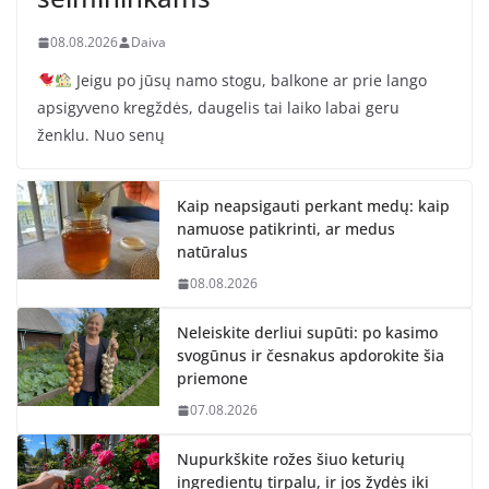
08.08.2026
Daiva
Jeigu po jūsų namo stogu, balkone ar prie lango
apsigyveno kregždės, daugelis tai laiko labai geru
ženklu. Nuo senų
Kaip neapsigauti perkant medų: kaip
namuose patikrinti, ar medus
natūralus
08.08.2026
Neleiskite derliui supūti: po kasimo
svogūnus ir česnakus apdorokite šia
priemone
07.08.2026
Nupurkškite rožes šiuo keturių
ingredientų tirpalu, ir jos žydės iki