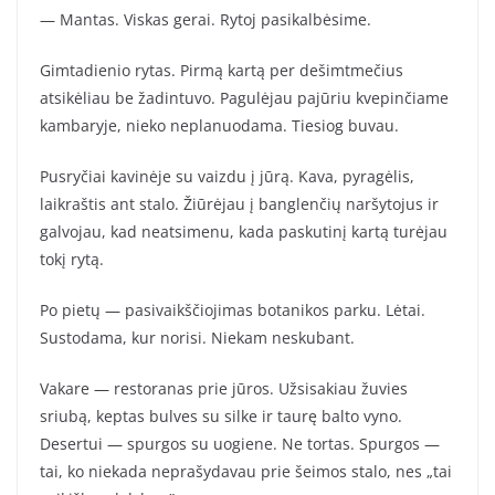
— Mantas. Viskas gerai. Rytoj pasikalbėsime.
Gimtadienio rytas. Pirmą kartą per dešimtmečius
atsikėliau be žadintuvo. Pagulėjau pajūriu kvepinčiame
kambaryje, nieko neplanuodama. Tiesiog buvau.
Pusryčiai kavinėje su vaizdu į jūrą. Kava, pyragėlis,
laikraštis ant stalo. Žiūrėjau į banglenčių naršytojus ir
galvojau, kad neatsimenu, kada paskutinį kartą turėjau
tokį rytą.
Po pietų — pasivaikščiojimas botanikos parku. Lėtai.
Sustodama, kur norisi. Niekam neskubant.
Vakare — restoranas prie jūros. Užsisakiau žuvies
sriubą, keptas bulves su silke ir taurę balto vyno.
Desertui — spurgos su uogiene. Ne tortas. Spurgos —
tai, ko niekada neprašydavau prie šeimos stalo, nes „tai