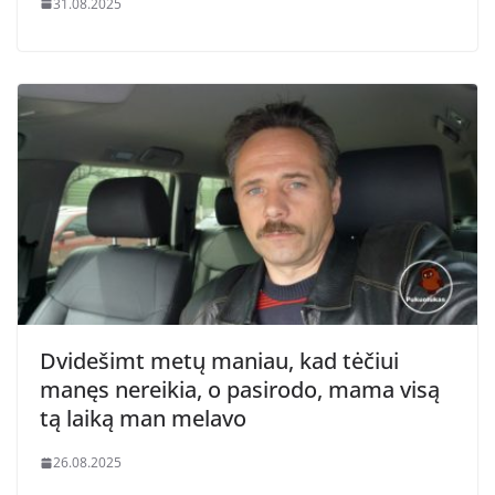
31.08.2025
Dvidešimt metų maniau, kad tėčiui
manęs nereikia, o pasirodo, mama visą
tą laiką man melavo
26.08.2025