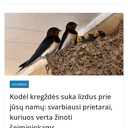
PATARIMAI
Kodėl kregždės suka lizdus prie
jūsų namų: svarbiausi prietarai,
kuriuos verta žinoti
šeimininkams