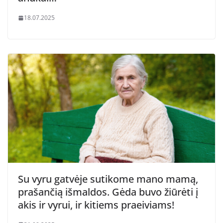
18.07.2025
Su vyru gatvėje sutikome mano mamą,
prašančią išmaldos. Gėda buvo žiūrėti į
akis ir vyrui, ir kitiems praeiviams!