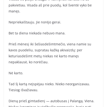
pakvietiau. Visada aš prie puodų, kol šventė vyko be
manęs.
Nepriekaištauju. Jie norėjo gerai.
Bet ta diena niekada nebuvo mana.
Prieš mėnesį iki šešiasdešimtmečio, viena namie su
kavos puodeliu, supratau kažką akivaizdų: per
keturiasdešimt metų niekas nė karto manęs
nepaklausė, ko norėčiau.
Nė karto.
Tad šį kartą neįspėjau nieko. Nieko neorganizavau.
Tiesiog išvažiavau.
Dieną prieš gimtadienį — autobusas į Palangą. Viena.
Mažas lagaminas ir viešbučio rezervacija, kurią pati