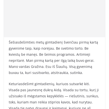
Šešiasdešimties metų gimtadienį švenčiau pirmą kartą
gyvenime taip, kaip norėjau. Be svetimo torto. Be
kviestų be manęs. Be šeimos programos. Artimieji
nepritarė. Man pirmą kartą per ilgą laiką buvo gerai.
Mano vardas Gražina. Esu iš Šiaulių. Visą gyvenimą
buvau ta, kuri susitvarko, atsitraukia, sutinka.
Keturiasdešimt gimtadienių, kuriuos sutvarkė kiti.
Visada pas jaunesnę dukrą Aidą. Visada su tortu, kurį ji
užsisako iš mėgstamos kepyklėlės — riešutinis, sunkus,
toks, kuriam man reikia stiprios kavos, kad nurytau.
Visada tie patys draugai ir kaimynai, kuriuos ne aš