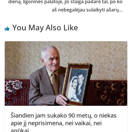
dieną, ligoninės palatoje, jis staiga padarė tai, po ko
aš nebegalėjau sulaikyti ašarų…
You May Also Like
Šiandien jam sukako 90 metų, o niekas
apie jį neprisimena, nei vaikai, nei
anūkai…