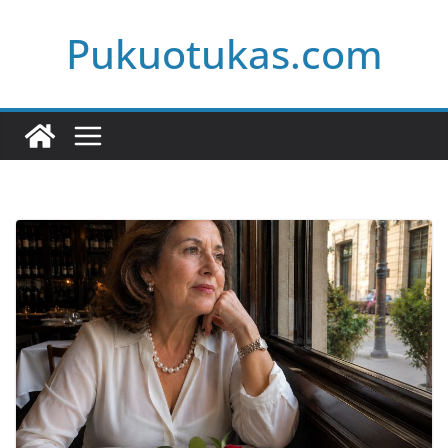
Skip
Pukuotukas.com
to
content