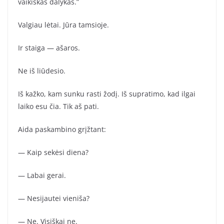
vaikiškas dalykas.”
Valgiau lėtai. Jūra tamsioje.
Ir staiga — ašaros.
Ne iš liūdesio.
Iš kažko, kam sunku rasti žodį. Iš supratimo, kad ilgai
laiko esu čia. Tik aš pati.
Aida paskambino grįžtant:
— Kaip sekėsi diena?
— Labai gerai.
— Nesijautei vieniša?
— Ne. Visiškai ne.