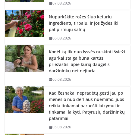
07.08.2026
Nupurkškite rožes šiuo keturių
ingredientų tirpalu, ir jos žydės iki
pat pirmųjų šalnų
06.08.2026
Kodėl ką tik nuo lysvės nuskinti švieži
agurkai staiga būna kartūs:
priežastis, apie kurią daugelis
daržininkų net neįtaria
05.08.2026
Kad česnakai nepradėtų gesti jau po
mėnesio nuo derliaus nuėmimo, juos
reikia tinkamai paruošti laikymui ir
tinkamai laikyti. Patyrusių daržininkų
patarimai
05.08.2026