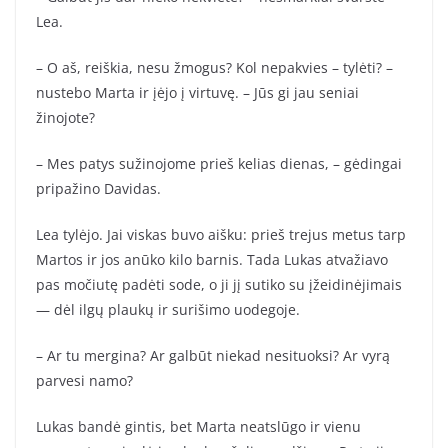
Lea.
– O aš, reiškia, nesu žmogus? Kol nepakvies – tylėti? –
nustebo Marta ir įėjo į virtuvę. – Jūs gi jau seniai
žinojote?
– Mes patys sužinojome prieš kelias dienas, – gėdingai
pripažino Davidas.
Lea tylėjo. Jai viskas buvo aišku: prieš trejus metus tarp
Martos ir jos anūko kilo barnis. Tada Lukas atvažiavo
pas močiutę padėti sode, o ji jį sutiko su įžeidinėjimais
— dėl ilgų plaukų ir surišimo uodegoje.
– Ar tu mergina? Ar galbūt niekad nesituoksi? Ar vyrą
parvesi namo?
Lukas bandė gintis, bet Marta neatslūgo ir vienu