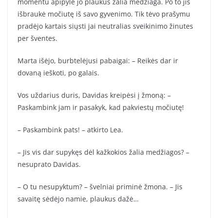
momentu apipylė jo plaukus žalia medžiaga. Po to jis
išbraukė močiutę iš savo gyvenimo. Tik tėvo prašymu
pradėjo kartais siųsti jai neutralias sveikinimo žinutes
per šventes.
Marta išėjo, burbtelėjusi pabaigai: – Reikės dar ir
dovaną ieškoti, po galais.
Vos uždarius duris, Davidas kreipėsi į žmoną: –
Paskambink jam ir pasakyk, kad pakviestų močiutę!
– Paskambink pats! – atkirto Lea.
– Jis vis dar supykęs dėl kažkokios žalia medžiagos? –
nesuprato Davidas.
– O tu nesupyktum? – švelniai priminė žmona. – Jis
savaitę sėdėjo namie, plaukus dažė…