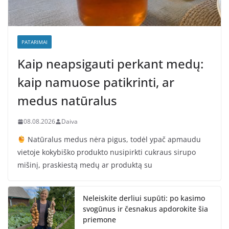
PATARIMAI
Kaip neapsigauti perkant medų:
kaip namuose patikrinti, ar
medus natūralus
08.08.2026
Daiva
Natūralus medus nėra pigus, todėl ypač apmaudu
vietoje kokybiško produkto nusipirkti cukraus sirupo
mišinį, praskiestą medų ar produktą su
Neleiskite derliui supūti: po kasimo
svogūnus ir česnakus apdorokite šia
priemone