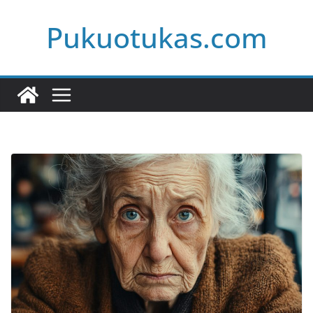
Skip
Pukuotukas.com
to
content