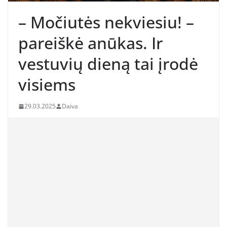
– Močiutės nekviesiu! –
pareiškė anūkas. Ir
vestuvių dieną tai įrodė
visiems
29.03.2025
Daiva