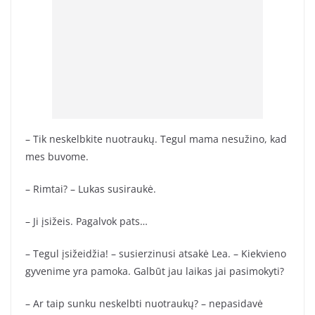
– Tik neskelbkite nuotraukų. Tegul mama nesužino, kad
mes buvome.
– Rimtai? – Lukas susiraukė.
– Ji įsižeis. Pagalvok pats…
– Tegul įsižeidžia! – susierzinusi atsakė Lea. – Kiekvieno
gyvenime yra pamoka. Galbūt jau laikas jai pasimokyti?
– Ar taip sunku neskelbti nuotraukų? – nepasidavė