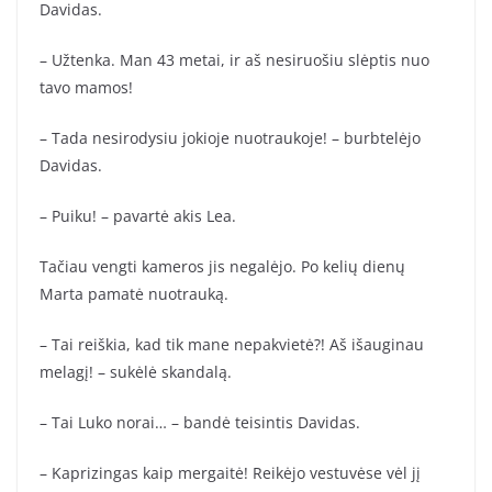
Davidas.
– Užtenka. Man 43 metai, ir aš nesiruošiu slėptis nuo
tavo mamos!
– Tada nesirodysiu jokioje nuotraukoje! – burbtelėjo
Davidas.
– Puiku! – pavartė akis Lea.
Tačiau vengti kameros jis negalėjo. Po kelių dienų
Marta pamatė nuotrauką.
– Tai reiškia, kad tik mane nepakvietė?! Aš išauginau
melagį! – sukėlė skandalą.
– Tai Luko norai… – bandė teisintis Davidas.
– Kaprizingas kaip mergaitė! Reikėjo vestuvėse vėl jį