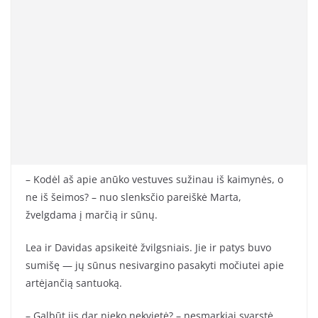
– Kodėl aš apie anūko vestuves sužinau iš kaimynės, o
ne iš šeimos? – nuo slenksčio pareiškė Marta,
žvelgdama į marčią ir sūnų.
Lea ir Davidas apsikeitė žvilgsniais. Jie ir patys buvo
sumišę — jų sūnus nesivargino pasakyti močiutei apie
artėjančią santuoką.
– Galbūt jis dar nieko nekvietė? – nesmarkiai svarstė