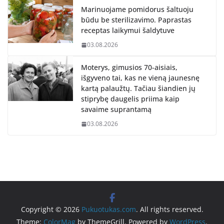
Marinuojame pomidorus šaltuoju
būdu be sterilizavimo. Paprastas
receptas laikymui šaldytuve
03.08.2026
Moterys, gimusios 70-aisiais,
išgyveno tai, kas ne vieną jaunesnę
kartą palaužtų. Tačiau šiandien jų
stiprybę daugelis priima kaip
savaime suprantamą
03.08.2026
Copyright © 2026
Pukuotukas.com
. All rights reserved.
Theme:
ColorMag
by ThemeGrill. Powered by
WordPress
.