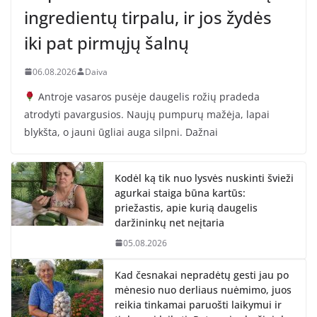
ingredientų tirpalu, ir jos žydės
iki pat pirmųjų šalnų
06.08.2026
Daiva
Antroje vasaros pusėje daugelis rožių pradeda
atrodyti pavargusios. Naujų pumpurų mažėja, lapai
blykšta, o jauni ūgliai auga silpni. Dažnai
Kodėl ką tik nuo lysvės nuskinti švieži
agurkai staiga būna kartūs:
priežastis, apie kurią daugelis
daržininkų net neįtaria
05.08.2026
Kad česnakai nepradėtų gesti jau po
mėnesio nuo derliaus nuėmimo, juos
reikia tinkamai paruošti laikymui ir