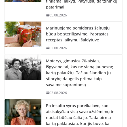
tinkamai laikyti. Patyrusių daržininkų
patarimai
05.08.2026
Marinuojame pomidorus šaltuoju
būdu be sterilizavimo. Paprastas
receptas laikymui šaldytuve
03.08.2026
Moterys, gimusios 70-aisiais,
išgyveno tai, kas ne vieną jaunesnę
kartą palaužtų. Tačiau šiandien jų
stiprybę daugelis priima kaip
savaime suprantamą
03.08.2026
Po insulto vyras pareikalavo, kad
atsisakyčiau visų savo užsiėmimų ir
nuolat būčiau šalia jo. Tada pirmą
kartą paklausiau, kur jis buvo, kai