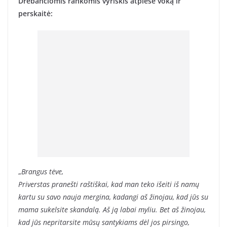
Drebančiomis rankomis vyriškis atplėšė voką ir
perskaitė:
„
Brangus tėve,
Priverstas pranešti raštiškai, kad man teko išeiti iš namų
kartu su savo nauja mergina, kadangi aš žinojau, kad jūs su
mama sukelsite skandalą. Aš ją labai myliu. Bet aš žinojau,
kad jūs nepritarsite mūsų santykiams dėl jos pirsingo,