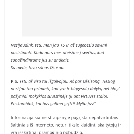
Nesijaudink, tėti, man jau 15 ir aš sugebėsiu savimi
pasirūpinti. Kada nors mes ateisime į svečius, kad
supažindintume jus su anūkais.
Su meile, tavo sūnus Džošua.
P.S.
Tėti, aš visa tai išgalvojau. Aš pas Džeisoną. Tiesiog
norėjau tau priminti, kad yra ir blogesnių dalykų nei blogi
pažymiai mokyklos suvestinėje (ji ant virtuvės stalo).
Paskambink, kai bus galima grįžti! Myliu jus!
“
Informacija šiame straipsnyje pagrįsta nepatvirtintais
šaltiniais iš interneto, neturi tikslo klaidinti skaitytojų ir
yra išskirtinai pramoginio pobūdžio.