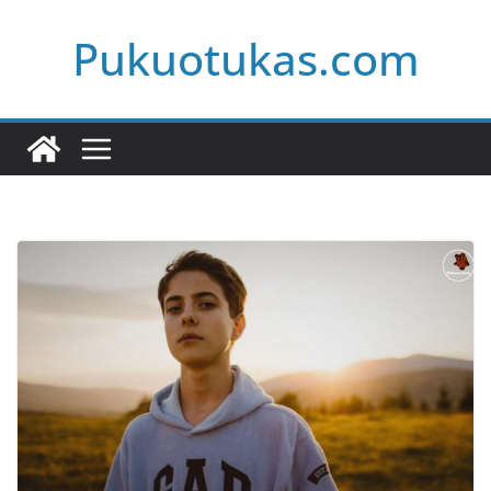
Skip
Pukuotukas.com
to
content