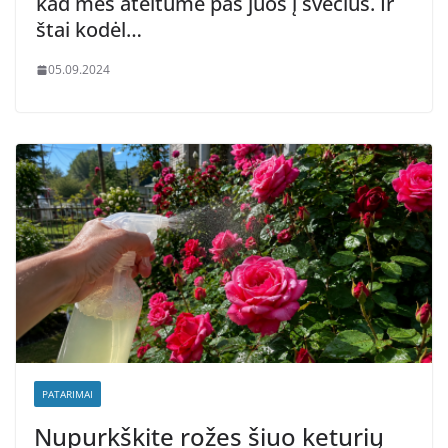
kad mes ateitume pas juos į svečius. Ir
štai kodėl…
05.09.2024
PATARIMAI
Nupurkškite rožes šiuo keturių