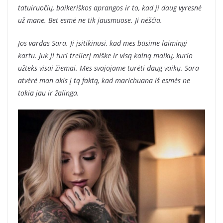
tatuiruočių, baikeriškos aprangos ir to, kad ji daug vyresnė
už mane. Bet esmė ne tik jausmuose. Ji nėščia.
Jos vardas Sara. Ji įsitikinusi, kad mes būsime laimingi
kartu. Juk ji turi treilerį miške ir visą kalną malkų, kurio
užteks visai žiemai. Mes svajojame turėti daug vaikų. Sara
atvėrė man akis į tą faktą, kad marichuana iš esmės ne
tokia jau ir žalinga.