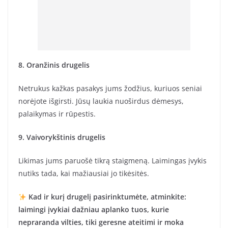
8. Oranžinis drugelis
Netrukus kažkas pasakys jums žodžius, kuriuos seniai
norėjote išgirsti. Jūsų laukia nuoširdus dėmesys,
palaikymas ir rūpestis.
9. Vaivorykštinis drugelis
Likimas jums paruošė tikrą staigmeną. Laimingas įvykis
nutiks tada, kai mažiausiai jo tikėsitės.
Kad ir kurį drugelį pasirinktumėte, atminkite:
laimingi įvykiai dažniau aplanko tuos, kurie
nepraranda vilties, tiki geresne ateitimi ir moka