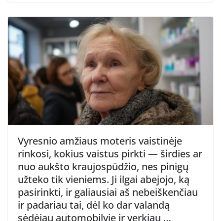
Vyresnio amžiaus moteris vaistinėje
rinkosi, kokius vaistus pirkti — širdies ar
nuo aukšto kraujospūdžio, nes pinigų
užteko tik vieniems. Ji ilgai abejojo, ką
pasirinkti, ir galiausiai aš nebeiškenčiau
ir padariau tai, dėl ko dar valandą
sėdėjau automobilyje ir verkiau …