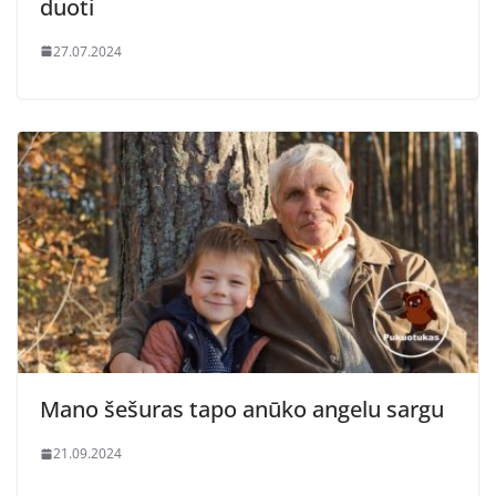
duoti
27.07.2024
Mano šešuras tapo anūko angelu sargu
21.09.2024