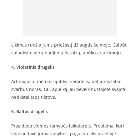
Likimas ruošia jums priežastį džiaugtis šeimoje. Galbūt
sulauksite gerų naujienų iš vaikų, anūkų ar artimųjų.
4. Violetinis drugelis
Artimiausiu metu išsipildys nedidelis, bet jums labai
svarbus noras. Tai, apie ką jau beveik nustojote svajoti,
netikėtai taps tikrove.
5. Baltas drugelis
Prasideda vidinės ramybės laikotarpis. Problema, kuri
ilgai nedavė jums ramybės, pagaliau liks praeityje.