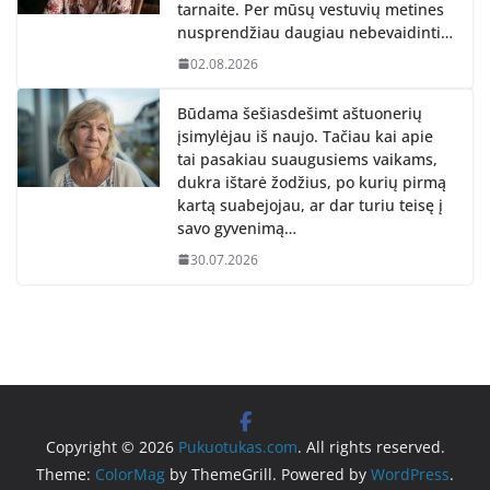
tarnaite. Per mūsų vestuvių metines
nusprendžiau daugiau nebevaidinti…
02.08.2026
Būdama šešiasdešimt aštuonerių
įsimylėjau iš naujo. Tačiau kai apie
tai pasakiau suaugusiems vaikams,
dukra ištarė žodžius, po kurių pirmą
kartą suabejojau, ar dar turiu teisę į
savo gyvenimą…
30.07.2026
Copyright © 2026
Pukuotukas.com
. All rights reserved.
Theme:
ColorMag
by ThemeGrill. Powered by
WordPress
.