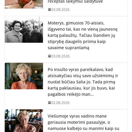
receptas laikymui šaldytuve
03.08.2026
Moterys, gimusios 70-aisiais,
išgyveno tai, kas ne vieną jaunesnę
kartą palaužtų. Tačiau šiandien jų
stiprybę daugelis priima kaip
savaime suprantamą
03.08.2026
Po insulto vyras pareikalavo, kad
atsisakyčiau visų savo užsiėmimų ir
nuolat būčiau šalia jo. Tada pirmą
kartą paklausiau, kur jis buvo, kai
pagalbos reikėjo man…
02.08.2026
Viešumoje vyras vadino mane
geriausia moterimi pasaulyje, o
namuose kalbėjo su manimi kaip su