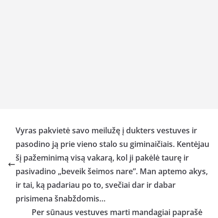
Vyras pakvietė savo meilužę į dukters vestuves ir
pasodino ją prie vieno stalo su giminaičiais. Kentėjau
šį pažeminimą visą vakarą, kol ji pakėlė taurę ir
pasivadino „beveik šeimos nare”. Man aptemo akys,
ir tai, ką padariau po to, svečiai dar ir dabar
prisimena šnabždomis…
Per sūnaus vestuves marti mandagiai paprašė