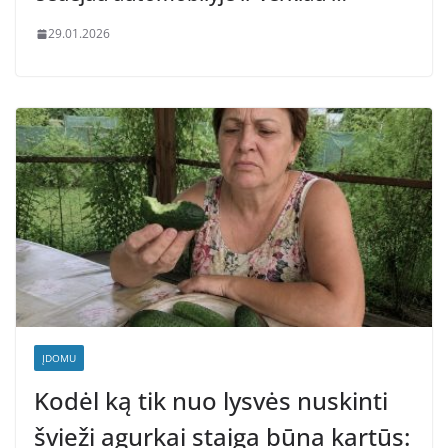
29.01.2026
ĮDOMU
Kodėl ką tik nuo lysvės nuskinti
švieži agurkai staiga būna kartūs: