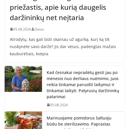
priežastis, apie kurią daugelis
daržininkų net neįtaria
05.08.2026
Daiva
Atrodytų, kas gali būti skaniau už agurką, kurį ką tik
nuskynėte savo darže? Jis dar vėsus, padengtas mažais
kauburėliais, kvepia
Kad česnakai nepradėtų gesti jau po
mėnesio nuo derliaus nuėmimo, juos
reikia tinkamai paruošti laikymui ir
tinkamai laikyti. Patyrusių daržininkų
patarimai
05.08.2026
Marinuojame pomidorus šaltuoju
būdu be sterilizavimo. Paprastas