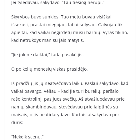
Jei tylėdavau, sakydavo: “Tau tiesiog nerūpi.”
Skyrybos buvo sunkios. Tuo metu buvau visiškai
išsekusi, prastai miegojau, labai sulysau. Galvojau tik
apie tai, kad vaikai negirdėtų mūsų barnių. Vyras tikino,
kad netrukdys man su jais matytis.
“Jie juk ne daiktai,” tada pasakė jis.
O po kelių mėnesių viskas prasidėjo.
Iš pradžių jis jų neatveždavo laiku. Paskui sakydavo, kad
vaikai pavargo. Vėliau – kad jie turi būrelių, peršalo,
rašo kontrolinį, pas juos svečių. Aš atvažiuodavau prie
namų, skambindavau, stovėdavau prie laiptinės su
maišais, o jis neatidarydavo. Kartais atsakydavo per
duris:
“Nekelk scenų.”