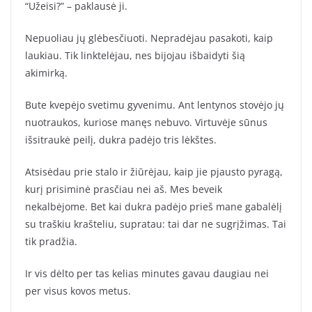
“Užeisi?” – paklausė ji.
Nepuoliau jų glėbesčiuoti. Nepradėjau pasakoti, kaip
laukiau. Tik linktelėjau, nes bijojau išbaidyti šią
akimirką.
Bute kvepėjo svetimu gyvenimu. Ant lentynos stovėjo jų
nuotraukos, kuriose manęs nebuvo. Virtuvėje sūnus
išsitraukė peilį, dukra padėjo tris lėkštes.
Atsisėdau prie stalo ir žiūrėjau, kaip jie pjausto pyragą,
kurį prisiminė prasčiau nei aš. Mes beveik
nekalbėjome. Bet kai dukra padėjo prieš mane gabalėlį
su traškiu krašteliu, supratau: tai dar ne sugrįžimas. Tai
tik pradžia.
Ir vis dėlto per tas kelias minutes gavau daugiau nei
per visus kovos metus.