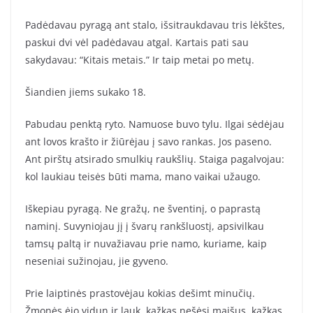
Padėdavau pyragą ant stalo, išsitraukdavau tris lėkštes,
paskui dvi vėl padėdavau atgal. Kartais pati sau
sakydavau: “Kitais metais.” Ir taip metai po metų.
Šiandien jiems sukako 18.
Pabudau penktą ryto. Namuose buvo tylu. Ilgai sėdėjau
ant lovos krašto ir žiūrėjau į savo rankas. Jos paseno.
Ant pirštų atsirado smulkių raukšlių. Staiga pagalvojau:
kol laukiau teisės būti mama, mano vaikai užaugo.
Iškepiau pyragą. Ne gražų, ne šventinį, o paprastą
naminį. Suvyniojau jį į švarų rankšluostį, apsivilkau
tamsų paltą ir nuvažiavau prie namo, kuriame, kaip
neseniai sužinojau, jie gyveno.
Prie laiptinės prastovėjau kokias dešimt minučių.
Žmonės ėjo vidun ir lauk, kažkas nešėsi maišus, kažkas