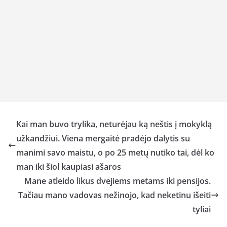
Kai man buvo trylika, neturėjau ką neštis į mokyklą
užkandžiui. Viena mergaitė pradėjo dalytis su
manimi savo maistu, o po 25 metų nutiko tai, dėl ko
man iki šiol kaupiasi ašaros
Mane atleido likus dvejiems metams iki pensijos.
Tačiau mano vadovas nežinojo, kad neketinu išeiti
tyliai