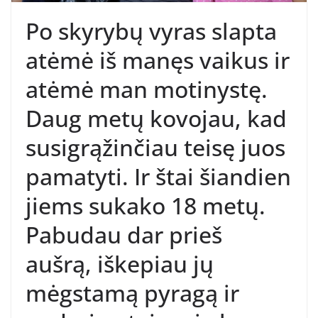
Po skyrybų vyras slapta
atėmė iš manęs vaikus ir
atėmė man motinystę.
Daug metų kovojau, kad
susigrąžinčiau teisę juos
pamatyti. Ir štai šiandien
jiems sukako 18 metų.
Pabudau dar prieš
aušrą, iškepiau jų
mėgstamą pyragą ir