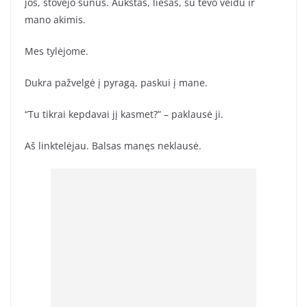
jos, stovėjo sūnus. Aukštas, liesas, su tėvo veidu ir
mano akimis.
Mes tylėjome.
Dukra pažvelgė į pyragą, paskui į mane.
“Tu tikrai kepdavai jį kasmet?” – paklausė ji.
Aš linktelėjau. Balsas manęs neklausė.