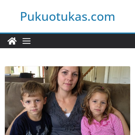
Skip
Pukuotukas.com
to
content