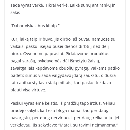
Tada vyras verkė. Tikrai verkė. Laikė sūnų ant rankų ir
sakė:
“Dabar viskas bus kitaip.”
Kurį laiką taip ir buvo. Jis dirbo, aš buvau namuose su
vaikais, paskui išėjau pusei dienos dirbti į nedidelį
biurą. Gyvenome paprastai. Pirkdavome produktus
pagal sąrašą, pykdavomės dėl išmėtytų žaislų,
savaitgaliais kepdavome obuolių pyragą. Vaikams patiko
padėti: sūnus visada valgydavo įdarą šaukštu, o dukra
taip apibarstydavo stalą miltais, kad paskui tekdavo
plauti visą virtuvę.
Paskui vyras ėmė keistis. Iš pradžių tapo irzlus. Vėliau
pradėjo sakyti, kad esu bloga mama, kad per daug
pavargstu, per daug nervinuosi, per daug reikalauju. Jei
verkdavau, jis sakydavo: “Matai, su tavimi neįmanoma.”