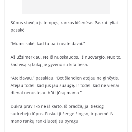
Sūnus stovėjo įsitempęs, rankos kišenėse. Paskui tyliai
pasakė:
“Mums sakė, kad tu pati neateidavai.”
Aš užsimerkiau. Ne iš nuoskaudos. Iš nuovargio. Nuo to,
kad visą šį laiką jie gyveno su kita tiesa.
“Ateidavau,” pasakiau. “Bet šiandien atėjau ne ginčytis.
Atėjau todėl, kad jūs jau suaugę. Ir todėl, kad nė vienai
dienai nenustojau būti jūsų mama.”
Dukra pravirko ne iš karto. Iš pradžių jai tiesiog
sudrebėjo lūpos. Paskui ji žengė žingsnį ir paėmė iš
mano rankų rankšluostį su pyragu.