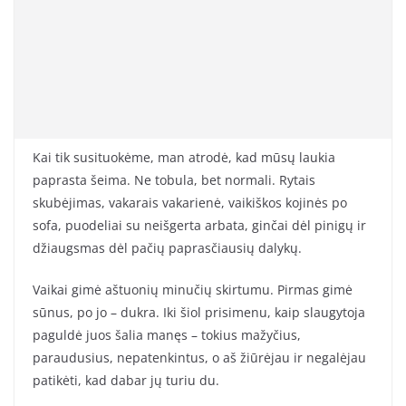
Kai tik susituokėme, man atrodė, kad mūsų laukia
paprasta šeima. Ne tobula, bet normali. Rytais
skubėjimas, vakarais vakarienė, vaikiškos kojinės po
sofa, puodeliai su neišgerta arbata, ginčai dėl pinigų ir
džiaugsmas dėl pačių paprasčiausių dalykų.
Vaikai gimė aštuonių minučių skirtumu. Pirmas gimė
sūnus, po jo – dukra. Iki šiol prisimenu, kaip slaugytoja
paguldė juos šalia manęs – tokius mažyčius,
paraudusius, nepatenkintus, o aš žiūrėjau ir negalėjau
patikėti, kad dabar jų turiu du.