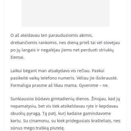
O aš ateidavau ten paraudusiomis akimis,
drebančiomis rankomis, nes dieną prieš tai vėl stovėjau
po jų langais ir negalėjau jiems net perduoti striukių
žiemai.
Laikui bėgant man atsakydavo vis rečiau. Paskui
pasikeitė vaikų telefono numeris. Vėliau jie išsikraustė.
Formaliąja prasme aš likau mama. Gyvenime – ne.
Sunkiausios būdavo gimtadienių dienos. Žinojau, kad jų
nepamatysiu, bet vis tiek atsikeldavau ryte ir kepdavau
obuolių pyragą. Tą patį, kurį kadaise gamindavome
kartu. Su cinamonu, su kiek pridegusiais krašteliais, nes
sūnus mėgo traškią plutelę.