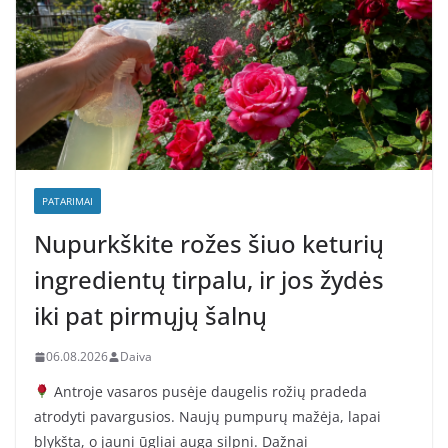
PATARIMAI
Nupurkškite rožes šiuo keturių
ingredientų tirpalu, ir jos žydės
iki pat pirmųjų šalnų
06.08.2026
Daiva
Antroje vasaros pusėje daugelis rožių pradeda
atrodyti pavargusios. Naujų pumpurų mažėja, lapai
blykšta, o jauni ūgliai auga silpni. Dažnai