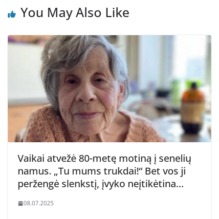
You May Also Like
Vaikai atvežė 80-metę motiną į senelių
namus. „Tu mums trukdai!“ Bet vos ji
peržengė slenkstį, įvyko neįtikėtina…
08.07.2025