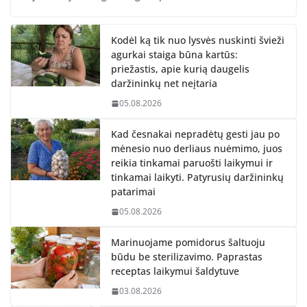
Kodėl ką tik nuo lysvės nuskinti švieži
agurkai staiga būna kartūs:
priežastis, apie kurią daugelis
daržininkų net neįtaria
05.08.2026
Kad česnakai nepradėtų gesti jau po
mėnesio nuo derliaus nuėmimo, juos
reikia tinkamai paruošti laikymui ir
tinkamai laikyti. Patyrusių daržininkų
patarimai
05.08.2026
Marinuojame pomidorus šaltuoju
būdu be sterilizavimo. Paprastas
receptas laikymui šaldytuve
03.08.2026