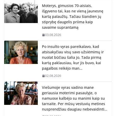
Moterys, gimusios 70-aisiais,
išgyveno tai, kas ne vieną jaunesnę
kartą palaužtų. Tačiau šiandien jų
stiprybę daugelis priima kaip
savaime suprantamą
03.08.2026
Po insulto vyras pareikalavo, kad
atsisakyčiau visų savo užsiėmimų ir
nuolat būčiau šalia jo. Tada pirmą
kartą paklausiau, kur jis buvo, kai
pagalbos reikėjo man…
02.08.2026
Viešumoje vyras vadino mane
geriausia moterimi pasaulyje, o
namuose kalbėjo su manimi kaip su
tarnaite. Per mūsų vestuvių metines
nusprendžiau daugiau nebevaidinti…