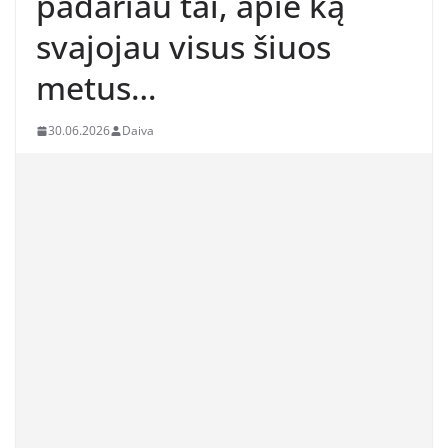
padariau tai, apie ką
svajojau visus šiuos
metus…
30.06.2026
Daiva