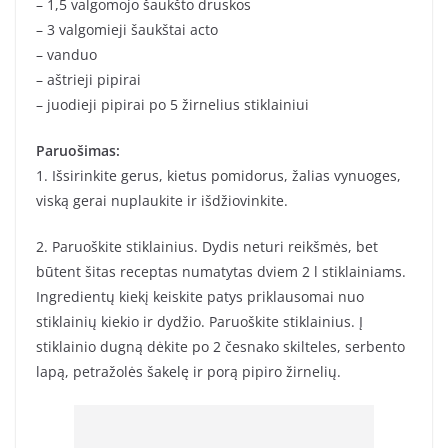
– 1,5 valgomojo šaukšto druskos
– 3 valgomieji šaukštai acto
– vanduo
– aštrieji pipirai
– juodieji pipirai po 5 žirnelius stiklainiui
Paruošimas:
1. Išsirinkite gerus, kietus pomidorus, žalias vynuoges,
viską gerai nuplaukite ir išdžiovinkite.
2. Paruoškite stiklainius. Dydis neturi reikšmės, bet
būtent šitas receptas numatytas dviem 2 l stiklainiams.
Ingredientų kiekį keiskite patys priklausomai nuo
stiklainių kiekio ir dydžio. Paruoškite stiklainius. Į
stiklainio dugną dėkite po 2 česnako skilteles, serbento
lapą, petražolės šakelę ir porą pipiro žirnelių.