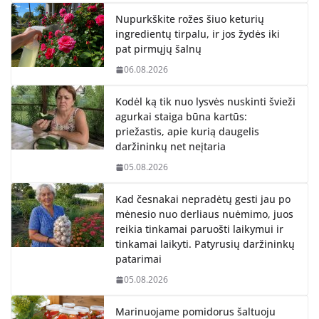
Nupurkškite rožes šiuo keturių
ingredientų tirpalu, ir jos žydės iki
pat pirmųjų šalnų
06.08.2026
Kodėl ką tik nuo lysvės nuskinti švieži
agurkai staiga būna kartūs:
priežastis, apie kurią daugelis
daržininkų net neįtaria
05.08.2026
Kad česnakai nepradėtų gesti jau po
mėnesio nuo derliaus nuėmimo, juos
reikia tinkamai paruošti laikymui ir
tinkamai laikyti. Patyrusių daržininkų
patarimai
05.08.2026
Marinuojame pomidorus šaltuoju