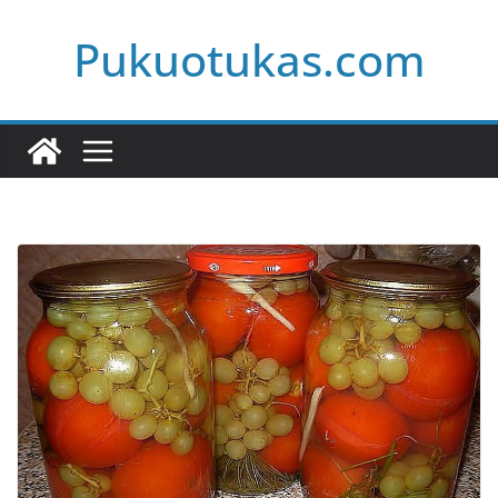
Skip
Pukuotukas.com
to
content