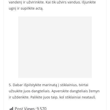
vandenį ir užvirinkite. Kai tik užvirs vanduo, išjunkite
ugnį ir supilkite actą.
5. Dabar išpilstykite marinatą į stiklainius, tvirtai
užsukite juos dangteliais. Apverskite dangteliais žemyn
ir uždenkite. Palikite juos taip, kol stiklainiai neatauš.
Post Views:
9,570