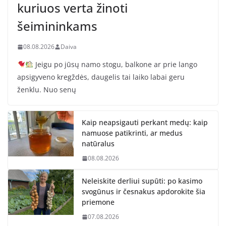
kuriuos verta žinoti
šeimininkams
08.08.2026
Daiva
Jeigu po jūsų namo stogu, balkone ar prie lango
apsigyveno kregždės, daugelis tai laiko labai geru
ženklu. Nuo senų
Kaip neapsigauti perkant medų: kaip
namuose patikrinti, ar medus
natūralus
08.08.2026
Neleiskite derliui supūti: po kasimo
svogūnus ir česnakus apdorokite šia
priemone
07.08.2026