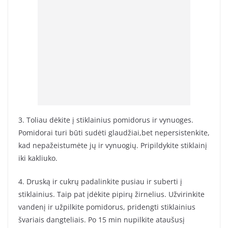
3. Toliau dėkite į stiklainius pomidorus ir vynuoges.
Pomidorai turi būti sudėti glaudžiai,bet nepersistenkite,
kad nepažeistumėte jų ir vynuogių. Pripildykite stiklainį
iki kakliuko.
4. Druską ir cukrų padalinkite pusiau ir suberti į
stiklainius. Taip pat įdėkite pipirų žirnelius. Užvirinkite
vandenį ir užpilkite pomidorus, pridengti stiklainius
švariais dangteliais. Po 15 min nupilkite ataušusį