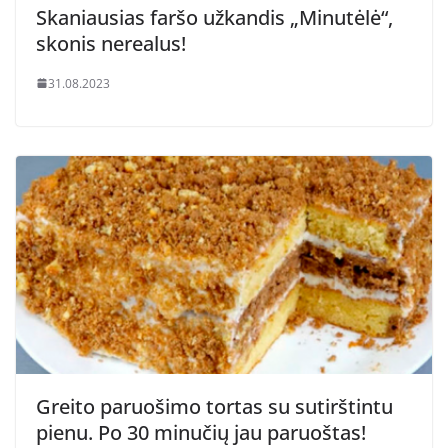
Skaniausias faršo užkandis „Minutėlė“,
skonis nerealus!
31.08.2023
Greito paruošimo tortas su sutirštintu
pienu. Po 30 minučių jau paruoštas!