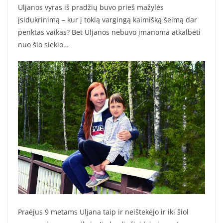
Uljanos vyras iš pradžių buvo prieš mažylės
įsidukrinimą – kur į tokią vargingą kaimišką šeimą dar
penktas vaikas? Bet Uljanos nebuvo įmanoma atkalbėti
nuo šio siekio…
Praėjus 9 metams Uljana taip ir neištekėjo ir iki šiol