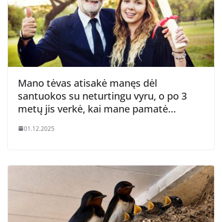
Mano tėvas atisakė manęs dėl
santuokos su neturtingu vyru, o po 3
metų jis verkė, kai mane pamatė…
01.12.2025