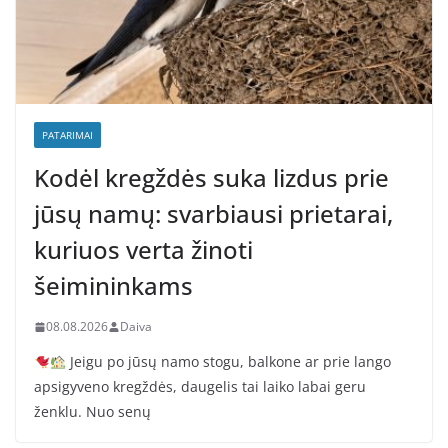
PATARIMAI
Kodėl kregždės suka lizdus prie
jūsų namų: svarbiausi prietarai,
kuriuos verta žinoti
šeimininkams
08.08.2026
Daiva
Jeigu po jūsų namo stogu, balkone ar prie lango
apsigyveno kregždės, daugelis tai laiko labai geru
ženklu. Nuo senų