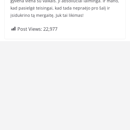
gyvena viena su vaikais. Ji absoliučiai laiminga. Ir mano,
kad pasielgė teisingai, kad tada nepraėjo pro šalį ir
įsidukrino tą mergaitę. Juk tai likimas!
Post Views:
22,977