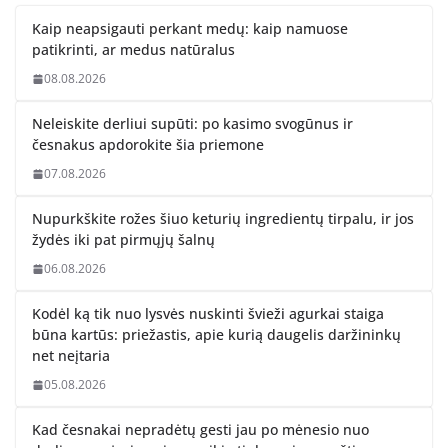
Kaip neapsigauti perkant medų: kaip namuose
patikrinti, ar medus natūralus
08.08.2026
Neleiskite derliui supūti: po kasimo svogūnus ir
česnakus apdorokite šia priemone
07.08.2026
Nupurkškite rožes šiuo keturių ingredientų tirpalu, ir jos
žydės iki pat pirmųjų šalnų
06.08.2026
Kodėl ką tik nuo lysvės nuskinti švieži agurkai staiga
būna kartūs: priežastis, apie kurią daugelis daržininkų
net neįtaria
05.08.2026
Kad česnakai nepradėtų gesti jau po mėnesio nuo