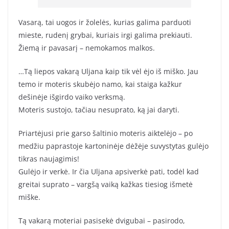
Vasarą, tai uogos ir žolelės, kurias galima parduoti
mieste, rudenį grybai, kuriais irgi galima prekiauti.
Žiemą ir pavasarį – nemokamos malkos.
…Tą liepos vakarą Uljana kaip tik vėl ėjo iš miško. Jau
temo ir moteris skubėjo namo, kai staiga kažkur
dešinėje išgirdo vaiko verksmą.
Moteris sustojo, tačiau nesuprato, ką jai daryti.
Priartėjusi prie garso šaltinio moteris aiktelėjo – po
medžiu paprastoje kartoninėje dėžėje suvystytas gulėjo
tikras naujagimis!
Gulėjo ir verkė. Ir čia Uljana apsiverkė pati, todėl kad
greitai suprato – vargšą vaiką kažkas tiesiog išmetė
miške.
Tą vakarą moteriai pasisekė dvigubai – pasirodo,