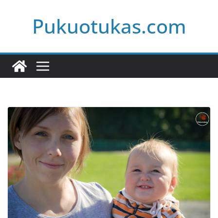
Skip
Pukuotukas.com
to
content