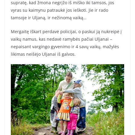
supratę, kad žmona negrįžo iš miško iki tamsos, jos
vyras su kaimynu patraukė jos ieškoti. Jie ir rado
tamsoje ir Uljaną, ir nežinomą vaiką…
Mergaitę iškart perdavė policijai, o paskui ją nukreipė į
vaikų namus, kas nedavė ramybės pačiai Uljanai –
nepaisant vargingo gyvenimo ir 4 savų vaikų, mažylės
likimas neišėjo Uljanai iš galvos.