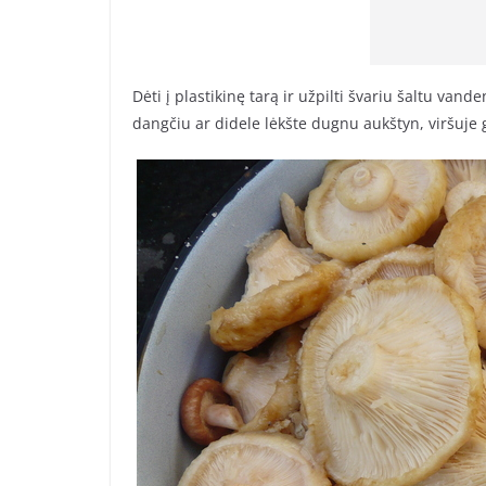
Dėti į plastikinę tarą ir užpilti švariu šaltu van
dangčiu ar didele lėkšte dugnu aukštyn, viršuje 