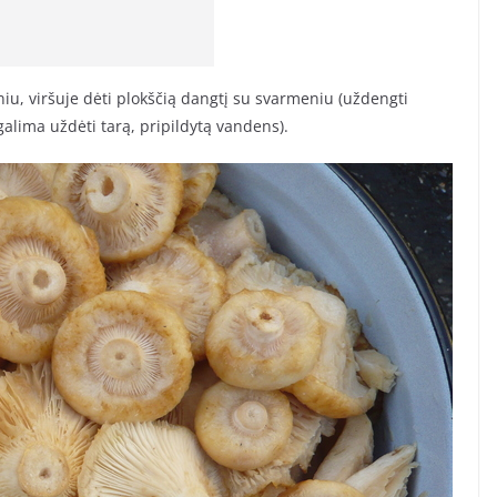
deniu, viršuje dėti plokščią dangtį su svarmeniu (uždengti
galima uždėti tarą, pripildytą vandens).