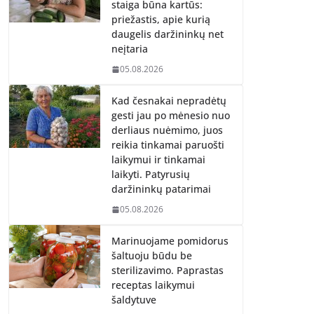
staiga būna kartūs:
priežastis, apie kurią
daugelis daržininkų net
neįtaria
05.08.2026
Kad česnakai nepradėtų
gesti jau po mėnesio nuo
derliaus nuėmimo, juos
reikia tinkamai paruošti
laikymui ir tinkamai
laikyti. Patyrusių
daržininkų patarimai
05.08.2026
Marinuojame pomidorus
šaltuoju būdu be
sterilizavimo. Paprastas
receptas laikymui
šaldytuve