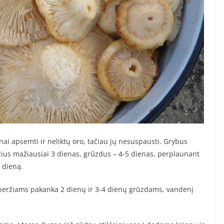
lnai apsemti ir neliktų oro, tačiau jų nesuspausti. Grybus
ržius mažiausiai 3 dienas, grūzdus – 4-5 dienas, perplaunant
 dieną.
 paberžiams pakanka 2 dienų ir 3-4 dienų grūzdams, vandenį