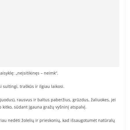
isyklę: „neįsitikinęs – neimk“.
ultingi, traškūs ir ilgiau laikosi.
uodus), rausvus ir baltus paberžius, grūzdus, žaliuokes, jei
p kitko, sūdant įgauna gražų vyšninį atspalvį.
au nedėti žolelių ir prieskonių, kad išsaugotumėt natūralų