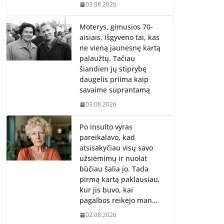
03.08.2026
Moterys, gimusios 70-
aisiais, išgyveno tai, kas
ne vieną jaunesnę kartą
palaužtų. Tačiau
šiandien jų stiprybę
daugelis priima kaip
savaime suprantamą
03.08.2026
Po insulto vyras
pareikalavo, kad
atsisakyčiau visų savo
užsiėmimų ir nuolat
būčiau šalia jo. Tada
pirmą kartą paklausiau,
kur jis buvo, kai
pagalbos reikėjo man…
02.08.2026