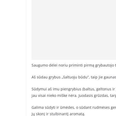
Saugumo dėlei noriu priminti pirmą grybautojo ta
Aš sūdau grybus „šaltuoju būdu“, taip jie gaunasi s
Sūdymui aš imu piengrybius (baltus, geltonus ir j
jau visai nieko miške nėra. Juodasis grūzdas, tar
Galima sūdyti ir ūmėdes, o sūdant rudmėses geri
jų skonį ir stulbinantį aromatą.