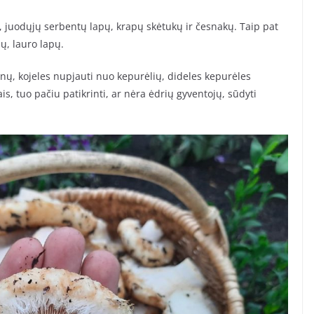
, juodųjų serbentų lapų, krapų skėtukų ir česnakų. Taip pat
ų, lauro lapų.
anų, kojeles nupjauti nuo kepurėlių, dideles kepurėles
ais, tuo pačiu patikrinti, ar nėra ėdrių gyventojų, sūdyti