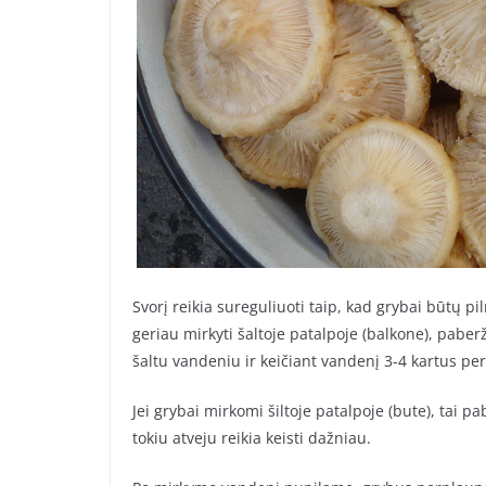
Svorį reikia sureguliuoti taip, kad grybai būtų pi
geriau mirkyti šaltoje patalpoje (balkone), pabe
šaltu vandeniu ir keičiant vandenį 3-4 kartus per
Jei grybai mirkomi šiltoje patalpoje (bute), tai
tokiu atveju reikia keisti dažniau.