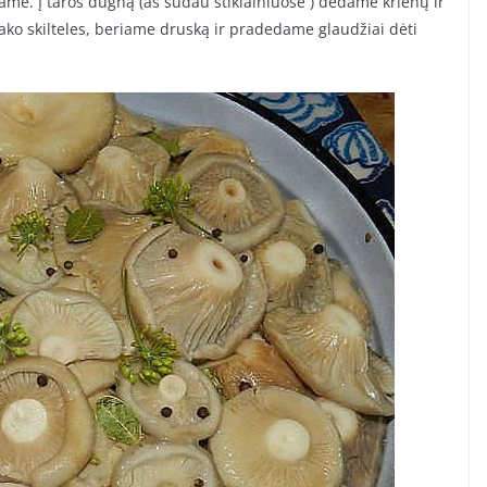
e. Į taros dugną (aš sūdau stiklainiuose ) dedame krienų ir
ako skilteles, beriame druską ir pradedame glaudžiai dėti