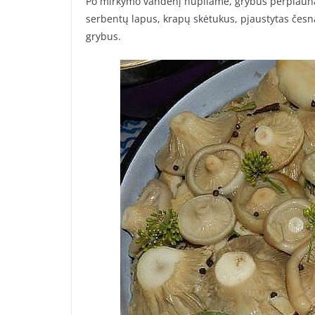
Po mirkymo vandenį nupilame, grybus perplaunam
serbentų lapus, krapų skėtukus, pjaustytas česn
grybus.