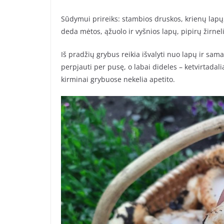
Sūdymui prireiks: stambios druskos, krienų lapų
deda mėtos, ąžuolo ir vyšnios lapų, pipirų žirneli
Iš pradžių grybus reikia išvalyti nuo lapų ir sam
perpjauti per pusę, o labai dideles – ketvirtadali
kirminai grybuose nekelia apetito.