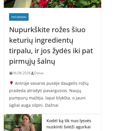
PATARIMAI
Nupurkškite rožes šiuo
keturių ingredientų
tirpalu, ir jos žydės iki pat
pirmųjų šalnų
06.08.2026
Daiva
Antroje vasaros pusėje daugelis rožių
pradeda atrodyti pavargusios. Naujų
pumpurų mažėja, lapai blykšta, o jauni
ūgliai auga silpni. Dažnai
Kodėl ką tik nuo lysvės
nuskinti švieži agurkai