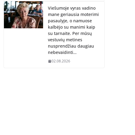
Viešumoje vyras vadino
mane geriausia moterimi
pasaulyje, o namuose
kalbėjo su manimi kaip
su tarnaite. Per mūsų
vestuvių metines
nusprendžiau daugiau
nebevaidinti…
02.08.2026