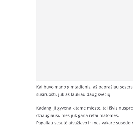
Kai buvo mano gimtadienis, aš paprašiau sesers 
susiruošti, juk aš laukiau daug svečių.
Kadangi ji gyvena kitame mieste, tai išvis nuspren
džiaugiausi, mes juk gana retai matomės.
Pagaliau sesutė atvažiavo ir mes vakare susėdom