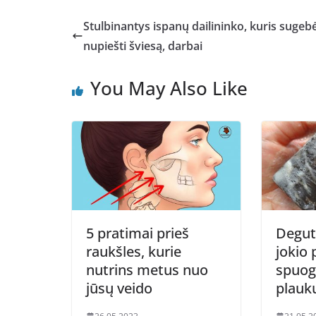
Stulbinantys ispanų dailininko, kuris sugeb
nupiešti šviesą, darbai
You May Also Like
5 pratimai prieš
Deguti
raukšles, kurie
jokio 
nutrins metus nuo
spuog
jūsų veido
plauk