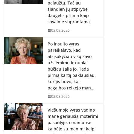
palaužtų. Tačiau
šiandien jų stiprybę
daugelis priima kaip
savaime suprantamą
03.08.2026
Po insulto vyras
pareikalavo, kad
atsisakyčiau visų savo
užsiėmimų ir nuolat
būčiau šalia jo. Tada
pirmą kartą paklausiau,
kur jis buvo, kai
pagalbos reikėjo man…
02.08.2026
Viešumoje vyras vadino
mane geriausia moterimi
pasaulyje, o namuose
kalbėjo su manimi kaip