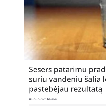
Sesers patarimu pradė
sūriu vandeniu šalia 
pastebėjau rezultatą
02.02.2024
Daiva