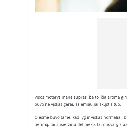
Visos moterys mane supras, be to, čia artima 
buvo ne viskas gerai, aš ėmiau jai skųstis tuo.
O esmė buvo tame, kad lyg ir viskas normaliai, be
nerimą, tai susierzinu dėl nieko, tai nuovargis už