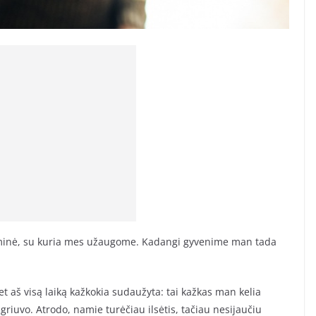
giminė, su kuria mes užaugome. Kadangi gyvenime man tada
t aš visą laiką kažkokia sudaužyta: tai kažkas man kelia
griuvo. Atrodo, namie turėčiau ilsėtis, tačiau nesijaučiu