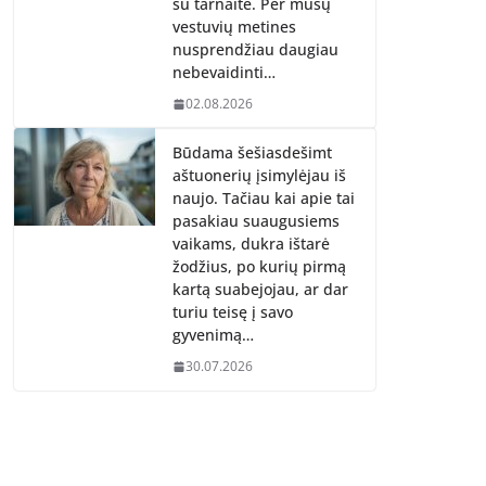
su tarnaite. Per mūsų
vestuvių metines
nusprendžiau daugiau
nebevaidinti…
02.08.2026
Būdama šešiasdešimt
aštuonerių įsimylėjau iš
naujo. Tačiau kai apie tai
pasakiau suaugusiems
vaikams, dukra ištarė
žodžius, po kurių pirmą
kartą suabejojau, ar dar
turiu teisę į savo
gyvenimą…
30.07.2026