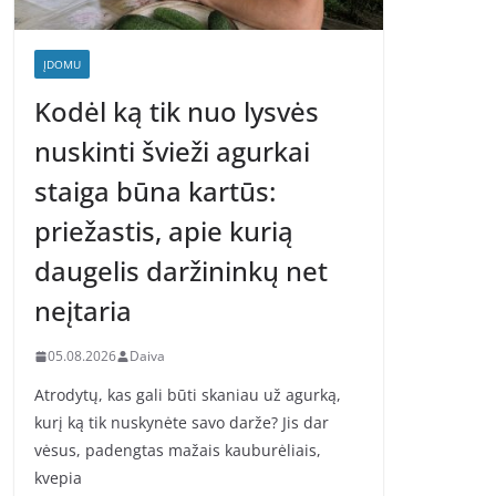
ĮDOMU
Kodėl ką tik nuo lysvės
nuskinti švieži agurkai
staiga būna kartūs:
priežastis, apie kurią
daugelis daržininkų net
neįtaria
05.08.2026
Daiva
Atrodytų, kas gali būti skaniau už agurką,
kurį ką tik nuskynėte savo darže? Jis dar
vėsus, padengtas mažais kauburėliais,
kvepia