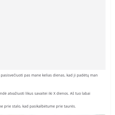
pasisvečiuoti pas mane kelias dienas, kad ji padėtų man
dė atvažiuoti likus savaitei iki X dienos. Aš tuo labai
e prie stalo, kad pasikalbėtume prie taurės.