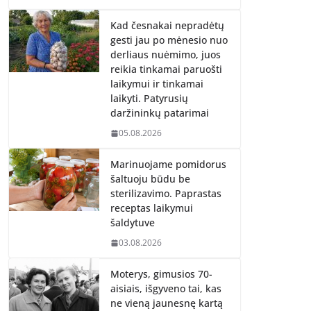
Kad česnakai nepradėtų
gesti jau po mėnesio nuo
derliaus nuėmimo, juos
reikia tinkamai paruošti
laikymui ir tinkamai
laikyti. Patyrusių
daržininkų patarimai
05.08.2026
Marinuojame pomidorus
šaltuoju būdu be
sterilizavimo. Paprastas
receptas laikymui
šaldytuve
03.08.2026
Moterys, gimusios 70-
aisiais, išgyveno tai, kas
ne vieną jaunesnę kartą