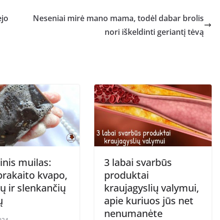
ėjo
Neseniai mirė mano mama, todėl dabar brolis
nori iškeldinti geriantį tėvą
nis muilas:
3 labai svarbūs
prakaito kvapo,
produktai
ų ir slenkančių
kraujagyslių valymui,
ų
apie kuriuos jūs net
nenumanėte