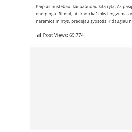
Kaip aš nustebau, kai pabudau kitą rytą. Aš pasij
energingu. Rimtai, atsirado kažkoks lengvumas 
neramios mintys, pradėjau šypsotis ir daugiau n
Post Views:
69,774