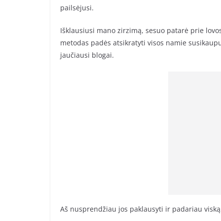
pailsėjusi.
Išklausiusi mano zirzimą, sesuo patarė prie lovos
metodas padės atsikratyti visos namie susikaupus
jaučiausi blogai.
Aš nusprendžiau jos paklausyti ir padariau viską,