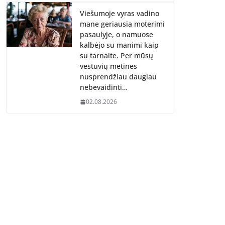
Viešumoje vyras vadino
mane geriausia moterimi
pasaulyje, o namuose
kalbėjo su manimi kaip
su tarnaite. Per mūsų
vestuvių metines
nusprendžiau daugiau
nebevaidinti…
02.08.2026