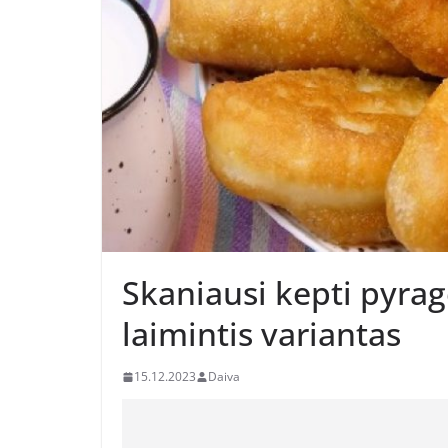
Skaniausi kepti pyragė
laimintis variantas
15.12.2023
Daiva