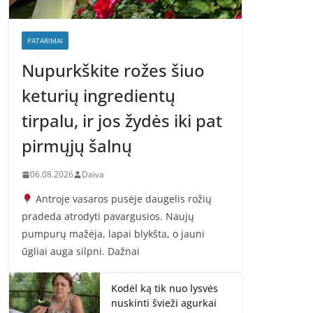
PATARIMAI
Nupurkškite rožes šiuo
keturių ingredientų
tirpalu, ir jos žydės iki pat
pirmųjų šalnų
06.08.2026
Daiva
Antroje vasaros pusėje daugelis rožių
pradeda atrodyti pavargusios. Naujų
pumpurų mažėja, lapai blykšta, o jauni
ūgliai auga silpni. Dažnai
Kodėl ką tik nuo lysvės
nuskinti švieži agurkai