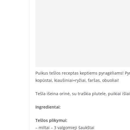
Puikus tešlos receptas keptiems pyragėliams! Pyra
kopūstai, kiaušiniai+ryžiai, faršas, obuoliai!
Tešla išeina orinė, su traškia plutele, puikiai išl
Ingredientai:
Tešlos plikymui:
– miltai – 3 valgomieji šaukštai