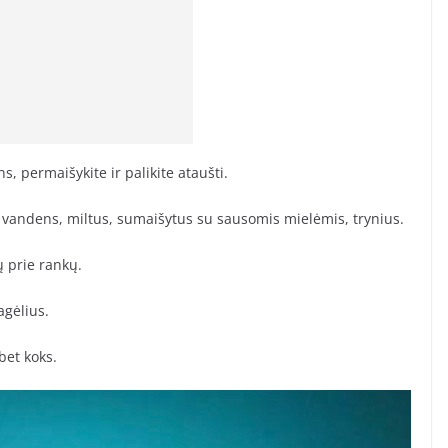
ns, permaišykite ir palikite ataušti.
lto vandens, miltus, sumaišytus su sausomis mielėmis, trynius.
ų prie rankų.
agėlius.
bet koks.