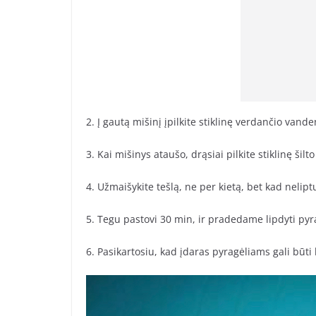
2. Į gautą mišinį įpilkite stiklinę verdančio vande
3. Kai mišinys ataušo, drąsiai pilkite stiklinę ši
4. Užmaišykite tešlą, ne per kietą, bet kad nelipt
5. Tegu pastovi 30 min, ir pradedame lipdyti pyr
6. Pasikartosiu, kad įdaras pyragėliams gali būti 