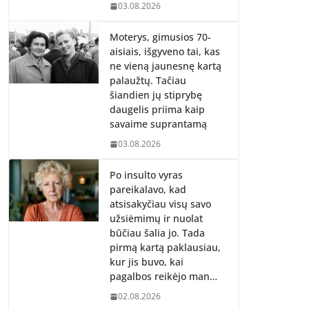
03.08.2026
Moterys, gimusios 70-
aisiais, išgyveno tai, kas
ne vieną jaunesnę kartą
palaužtų. Tačiau
šiandien jų stiprybę
daugelis priima kaip
savaime suprantamą
03.08.2026
Po insulto vyras
pareikalavo, kad
atsisakyčiau visų savo
užsiėmimų ir nuolat
būčiau šalia jo. Tada
pirmą kartą paklausiau,
kur jis buvo, kai
pagalbos reikėjo man…
02.08.2026