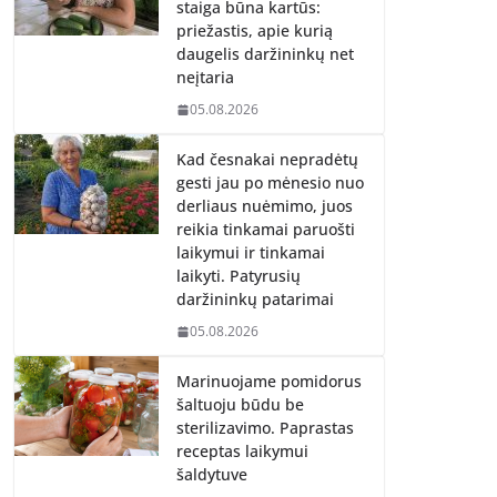
staiga būna kartūs:
priežastis, apie kurią
daugelis daržininkų net
neįtaria
05.08.2026
Kad česnakai nepradėtų
gesti jau po mėnesio nuo
derliaus nuėmimo, juos
reikia tinkamai paruošti
laikymui ir tinkamai
laikyti. Patyrusių
daržininkų patarimai
05.08.2026
Marinuojame pomidorus
šaltuoju būdu be
sterilizavimo. Paprastas
receptas laikymui
šaldytuve