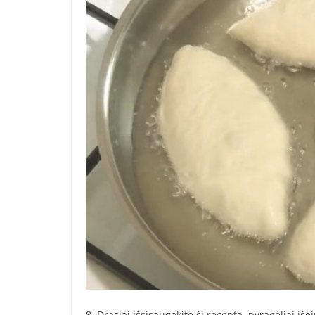
8. Drąsiai išsisaugokite šį receptą, pyragėliai iše