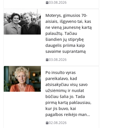
03.08.2026
Moterys, gimusios 70-
aisiais, išgyveno tai, kas
ne vieną jaunesnę kartą
palaužtų. Tačiau
šiandien jų stiprybę
daugelis priima kaip
savaime suprantamą
03.08.2026
Po insulto vyras
pareikalavo, kad
atsisakyčiau visų savo
užsiėmimų ir nuolat
būčiau šalia jo. Tada
pirmą kartą paklausiau,
kur jis buvo, kai
pagalbos reikėjo man…
02.08.2026