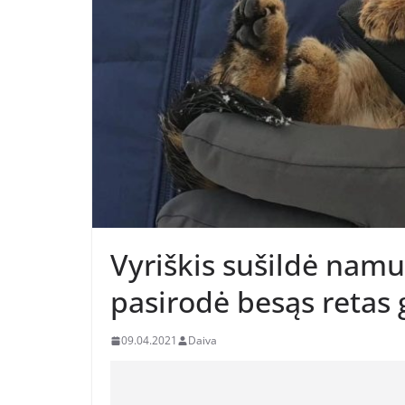
Vyriškis sušildė namu
pasirodė besąs retas
09.04.2021
Daiva