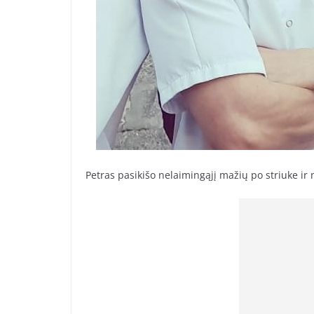
Petras pasikišo nelaimingąjį mažių po striuke i