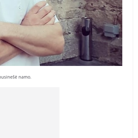
r nusinešė namo.