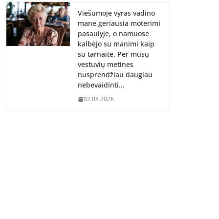
Viešumoje vyras vadino
mane geriausia moterimi
pasaulyje, o namuose
kalbėjo su manimi kaip
su tarnaite. Per mūsų
vestuvių metines
nusprendžiau daugiau
nebevaidinti…
02.08.2026