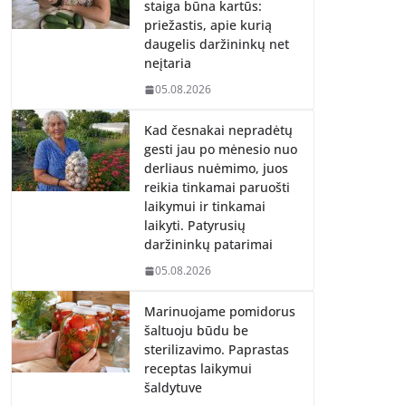
staiga būna kartūs:
priežastis, apie kurią
daugelis daržininkų net
neįtaria
05.08.2026
Kad česnakai nepradėtų
gesti jau po mėnesio nuo
derliaus nuėmimo, juos
reikia tinkamai paruošti
laikymui ir tinkamai
laikyti. Patyrusių
daržininkų patarimai
05.08.2026
Marinuojame pomidorus
šaltuoju būdu be
sterilizavimo. Paprastas
receptas laikymui
šaldytuve