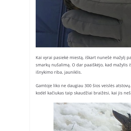
Kai vyrai pasiekė miestą, iškart nunešė mažylį pa
smarkų nušalimą. O dar paaiškėjo, kad mažylis iš 
išnykimo riba, jauniklis.
Gamtoje liko ne daugiau 300 šios veislės atstovų.
kodėl kačiukas taip skaudžiai braižėsi, kai jis nešė