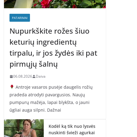
PATARIMAI
Nupurkškite rožes šiuo
keturių ingredientų
tirpalu, ir jos žydės iki pat
pirmųjų šalnų
06.08.2026
Daiva
Antroje vasaros pusėje daugelis rožių
pradeda atrodyti pavargusios. Naujų
pumpurų mažėja, lapai blykšta, o jauni
ūgliai auga silpni. Dažnai
Kodėl ką tik nuo lysvės
nuskinti švieži agurkai