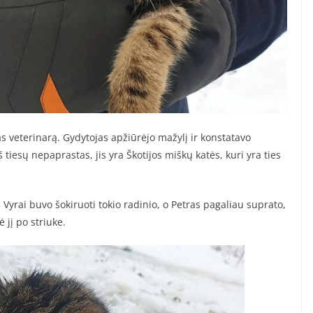
s veterinarą. Gydytojas apžiūrėjo mažylį ir konstatavo
tiesų nepaprastas, jis yra Škotijos miškų katės, kuri yra ties
 Vyrai buvo šokiruoti tokio radinio, o Petras pagaliau suprato,
 jį po striuke.