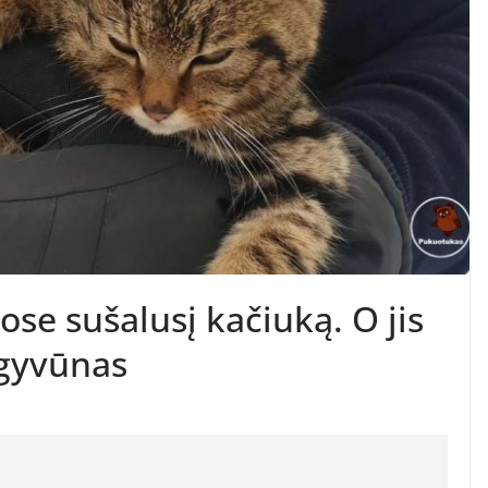
ose sušalusį kačiuką. O jis
 gyvūnas