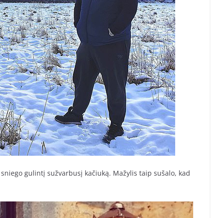
sniego gulintį sužvarbusį kačiuką. Mažylis taip sušalo, kad