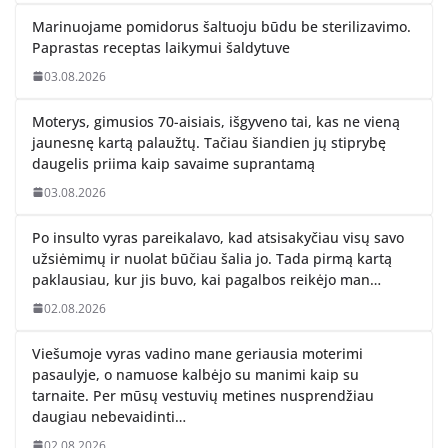
Marinuojame pomidorus šaltuoju būdu be sterilizavimo.
Paprastas receptas laikymui šaldytuve
03.08.2026
Moterys, gimusios 70-aisiais, išgyveno tai, kas ne vieną
jaunesnę kartą palaužtų. Tačiau šiandien jų stiprybę
daugelis priima kaip savaime suprantamą
03.08.2026
Po insulto vyras pareikalavo, kad atsisakyčiau visų savo
užsiėmimų ir nuolat būčiau šalia jo. Tada pirmą kartą
paklausiau, kur jis buvo, kai pagalbos reikėjo man…
02.08.2026
Viešumoje vyras vadino mane geriausia moterimi
pasaulyje, o namuose kalbėjo su manimi kaip su
tarnaite. Per mūsų vestuvių metines nusprendžiau
daugiau nebevaidinti…
02.08.2026