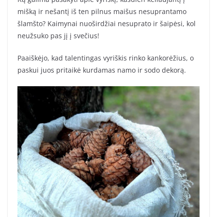
mišką ir nešantį iš ten pilnus maišus nesuprantamo
šlamšto? Kaimynai nuoširdžiai nesuprato ir šaipėsi, kol
neužsuko pas jį į svečius!
Paaiškėjo, kad talentingas vyriškis rinko kankorėžius, o
paskui juos pritaikė kurdamas namo ir sodo dekorą.