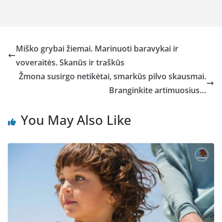
Miško grybai žiemai. Marinuoti baravykai ir
voveraitės. Skanūs ir traškūs
Žmona susirgo netikėtai, smarkūs pilvo skausmai.
Branginkite artimuosius…
You May Also Like