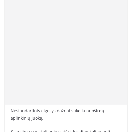
Nestandartinis elgesys dažnai sukelia nuoširdų
aplinkinių juoką.
Ką galima pasakyti apie vyriškį, kasdien keliaujantį į