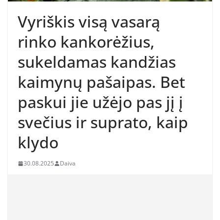
Vyriškis visą vasarą
rinko kankorėžius,
sukeldamas kandžias
kaimynų pašaipas. Bet
paskui jie užėjo pas jį į
svečius ir suprato, kaip
klydo
30.08.2025
Daiva