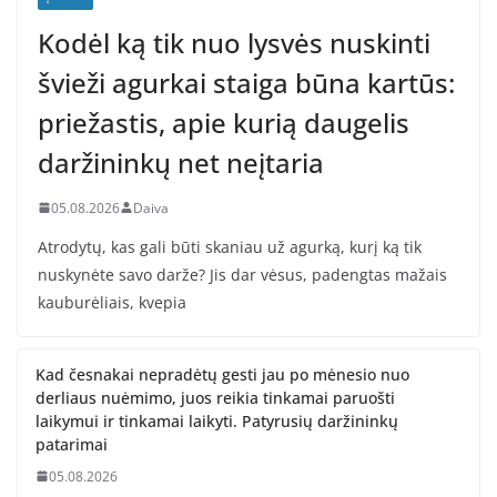
Kodėl ką tik nuo lysvės nuskinti
švieži agurkai staiga būna kartūs:
priežastis, apie kurią daugelis
daržininkų net neįtaria
05.08.2026
Daiva
Atrodytų, kas gali būti skaniau už agurką, kurį ką tik
nuskynėte savo darže? Jis dar vėsus, padengtas mažais
kauburėliais, kvepia
Kad česnakai nepradėtų gesti jau po mėnesio nuo
derliaus nuėmimo, juos reikia tinkamai paruošti
laikymui ir tinkamai laikyti. Patyrusių daržininkų
patarimai
05.08.2026