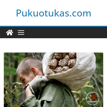
Skip
Pukuotukas.com
to
content