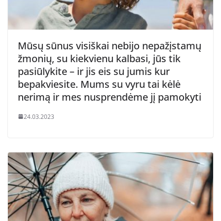
Mūsų sūnus visiškai nebijo nepažįstamų
žmonių, su kiekvienu kalbasi, jūs tik
pasiūlykite – ir jis eis su jumis kur
bepakviesite. Mums su vyru tai kėlė
nerimą ir mes nusprendėme jį pamokyti
24.03.2023