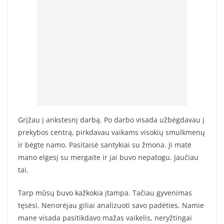
Grįžau į ankstesnį darbą. Po darbo visada užbėgdavau į
prekybos centrą, pirkdavau vaikams visokių smulkmenų
ir bėgte namo. Pasitaisė santykiai su žmona. Ji matė
mano elgesį su mergaite ir jai buvo nepatogu. Jaučiau
tai.
Tarp mūsų buvo kažkokia įtampa. Tačiau gyvenimas
tęsėsi. Nenorėjau giliai analizuoti savo padėties. Namie
mane visada pasitikdavo mažas vaikelis, neryžtingai