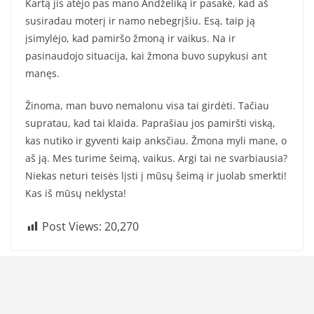
Kartą jis atėjo pas mano Andželiką ir pasakė, kad aš
susiradau moterį ir namo nebegrįšiu. Esą, taip ją
įsimylėjo, kad pamiršo žmoną ir vaikus. Na ir
pasinaudojo situacija, kai žmona buvo supykusi ant
manęs.
Žinoma, man buvo nemalonu visa tai girdėti. Tačiau
supratau, kad tai klaida. Paprašiau jos pamiršti viską,
kas nutiko ir gyventi kaip anksčiau. Žmona myli mane, o
aš ją. Mes turime šeimą, vaikus. Argi tai ne svarbiausia?
Niekas neturi teisės lįsti į mūsų šeimą ir juolab smerkti!
Kas iš mūsų neklysta!
Post Views:
20,270