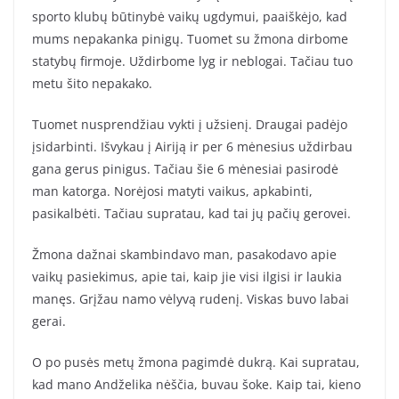
sporto klubų būtinybė vaikų ugdymui, paaiškėjo, kad
mums nepakanka pinigų. Tuomet su žmona dirbome
statybų firmoje. Uždirbome lyg ir neblogai. Tačiau tuo
metu šito nepakako.
Tuomet nusprendžiau vykti į užsienį. Draugai padėjo
įsidarbinti. Išvykau į Airiją ir per 6 mėnesius uždirbau
gana gerus pinigus. Tačiau šie 6 mėnesiai pasirodė
man katorga. Norėjosi matyti vaikus, apkabinti,
pasikalbėti. Tačiau supratau, kad tai jų pačių gerovei.
Žmona dažnai skambindavo man, pasakodavo apie
vaikų pasiekimus, apie tai, kaip jie visi ilgisi ir laukia
manęs. Grįžau namo vėlyvą rudenį. Viskas buvo labai
gerai.
O po pusės metų žmona pagimdė dukrą. Kai supratau,
kad mano Andželika nėščia, buvau šoke. Kaip tai, kieno