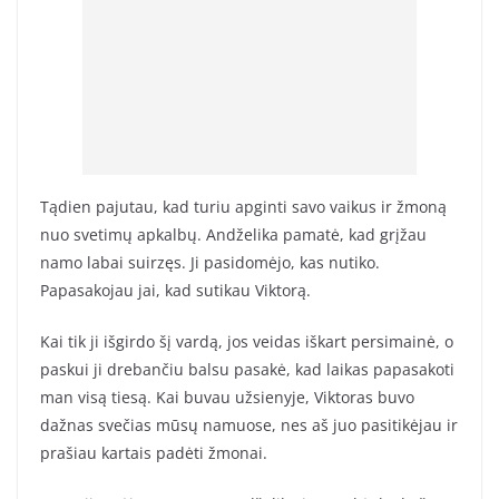
Tądien pajutau, kad turiu apginti savo vaikus ir žmoną
nuo svetimų apkalbų. Andželika pamatė, kad grįžau
namo labai suirzęs. Ji pasidomėjo, kas nutiko.
Papasakojau jai, kad sutikau Viktorą.
Kai tik ji išgirdo šį vardą, jos veidas iškart persimainė, o
paskui ji drebančiu balsu pasakė, kad laikas papasakoti
man visą tiesą. Kai buvau užsienyje, Viktoras buvo
dažnas svečias mūsų namuose, nes aš juo pasitikėjau ir
prašiau kartais padėti žmonai.