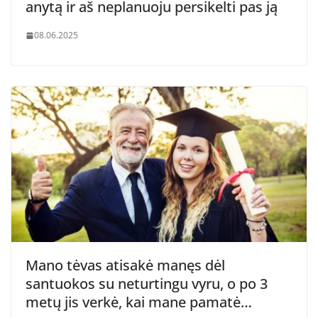
anytą ir aš neplanuoju persikelti pas ją
08.06.2025
Mano tėvas atisakė manęs dėl
santuokos su neturtingu vyru, o po 3
metų jis verkė, kai mane pamatė…