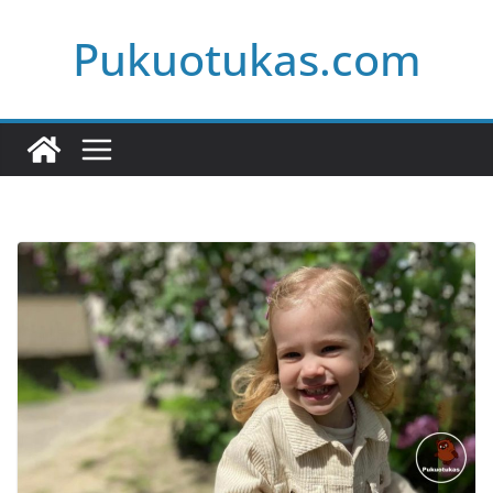
Skip
Pukuotukas.com
to
content