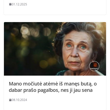
01.12.2025
Mano močiutė atėmė iš manęs butą, o
dabar prašo pagalbos, nes ji jau sena
08.10.2024