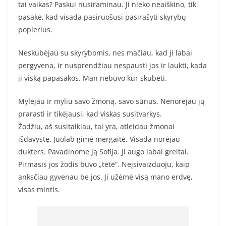
tai vaikas? Paskui nusiraminau. Ji nieko neaiškino, tik
pasakė, kad visada pasiruošusi pasirašyti skyrybų
popierius.
Neskubėjau su skyrybomis, nes mačiau, kad ji labai
pergyvena, ir nusprendžiau nespausti jos ir laukti, kada
ji viską papasakos. Man nebuvo kur skubėti.
Mylėjau ir myliu savo žmoną, savo sūnus. Nenorėjau jų
prarasti ir tikėjausi, kad viskas susitvarkys.
Žodžiu, aš susitaikiau, tai yra, atleidau žmonai
išdavystę. Juolab gimė mergaitė. Visada norėjau
dukters. Pavadinome ją Sofija. Ji augo labai greitai.
Pirmasis jos žodis buvo „tėtė“. Neįsivaizduoju, kaip
anksčiau gyvenau be jos. Ji užėmė visą mano erdvę,
visas mintis.