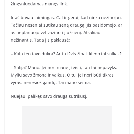
žingsniuodamas manęs link.
Ir aš buvau laimingas. Gal ir gerai, kad nieko nežinojau.
Tačiau neseniai sutikau seną draugą. Jis pasidomėjo, ar
aš neplanuoju vėl važiuoti į užsienį. Atsakiau
nežinantis. Tada jis paklausė:
– Kaip ten tavo dukra? Ar tu išvis žinai, kieno tai vaikas?
– Sofija? Mano. Jei nori mane įžeisti, tau tai nepavyks.
Myliu savo žmoną ir vaikus. O tu, jei nori būti tikras
vyras, nenešiok gandų. Tai mano šeima.
Nuėjau, palikęs savo draugą sutrikusį.