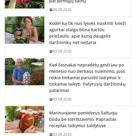
pat pirmųjų šalnų
06.08.2026
Kodėl ką tik nuo lysvės nuskinti švieži
agurkai staiga būna kartūs:
priežastis, apie kurią daugelis
daržininkų net neįtaria
05.08.2026
Kad česnakai nepradėtų gesti jau po
mėnesio nuo derliaus nuėmimo, juos
reikia tinkamai paruošti laikymui ir
tinkamai laikyti. Patyrusių daržininkų
patarimai
05.08.2026
Marinuojame pomidorus šaltuoju
būdu be sterilizavimo. Paprastas
receptas laikymui šaldytuve
03.08.2026