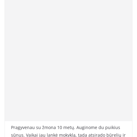
Pragyvenau su žmona 10 metų. Auginome du puikius
sūnus. Vaikai jau lankė mokyklą, tada atsirado būrelių ir