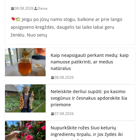
08.08.2026
Daiva
Jeigu po jūsų namo stogu, balkone ar prie lango
apsigyveno kregždės, daugelis tai laiko labai geru
ženklu. Nuo senų
Kaip neapsigauti perkant medų: kaip
namuose patikrinti, ar medus
natūralus
08.08.2026
Neleiskite derliui supūti: po kasimo
svogūnus ir česnakus apdorokite šia
priemone
07.08.2026
Nupurkškite rožes šiuo keturių
ingredientų tirpalu, ir jos žydės iki