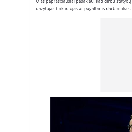
O aš paprasčiausiai pasakiau, kad dirbu statybų 
dažytojas-tinkuotojas ar pagalbinis darbininkas.