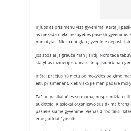
Ir juos aš prisimenu visą gyvenimą. Kartą ji pasik
aš niekada nieko nesugebės pasiekti gyvenime. K
numatytas. Nieko daugiau gyvenime nepasieksiu,
Jos žodžiai įsigraužė man į širdį. Nors tada teb
statybos inžinerijos universitetą. Įsidarbinau ge
Ir štai praėjus 10 metų po mokyklos baigimo mane
eiti, prisimenant, kiek visko jie man padarė moky
Tačiau pasikalbėjęs su mama, nusprendžiau eiti i
auklėtoja. Klasiokai organizavo susitikimą brangi
pasiekė šiame gyvenime. Vienas dirbo taksi, kitas
ėmė gudriai šypsotis.