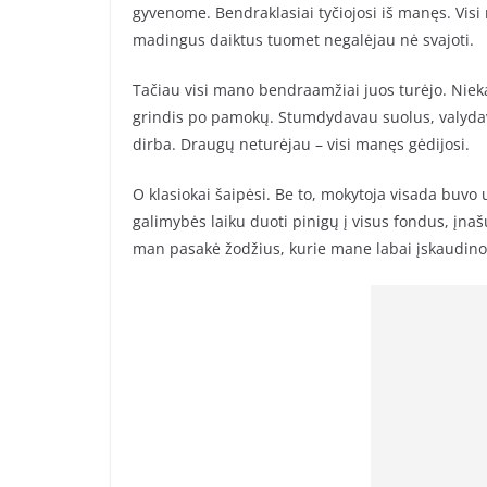
gyvenome. Bendraklasiai tyčiojosi iš manęs. Visi
madingus daiktus tuomet negalėjau nė svajoti.
Tačiau visi mano bendraamžiai juos turėjo. Nie
grindis po pamokų. Stumdydavau suolus, valydava
dirba. Draugų neturėjau – visi manęs gėdijosi.
O klasiokai šaipėsi. Be to, mokytoja visada buvo
galimybės laiku duoti pinigų į visus fondus, įnaš
man pasakė žodžius, kurie mane labai įskaudino