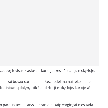
adovę ir visus klasiokus, kurie juokėsi iš manęs mokykloje.
šeimą, kai buvau dar labai mažas. Todėl mamai teko mane
ūtiniausių dalykų. Tik štai dirbo ji mokykloje, kurioje aš
o parduotuves. Patys suprantate, kaip vargingai mes tada