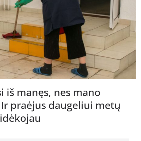
si iš manęs, nes mano
Ir praėjus daugeliui metų
sidėkojau