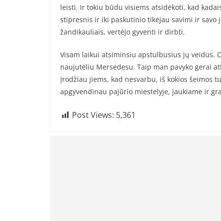
leisti. Ir tokiu būdu visiems atsidėkoti, kad kad
stipresnis ir iki paskutinio tikėjau savimi ir savo
žandikauliais, vertėjo gyventi ir dirbti.
Visam laikui atsiminsiu apstulbusius jų veidus.
naujutėliu Mersedesu. Taip man pavyko gerai atk
Įrodžiau jiems, kad nesvarbu, iš kokios šeimos tu 
apgyvendinau pajūrio miestelyje, jaukiame ir g
Post Views:
5,361