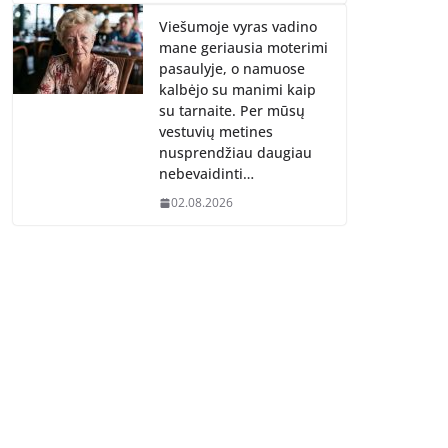
Viešumoje vyras vadino
mane geriausia moterimi
pasaulyje, o namuose
kalbėjo su manimi kaip
su tarnaite. Per mūsų
vestuvių metines
nusprendžiau daugiau
nebevaidinti…
02.08.2026