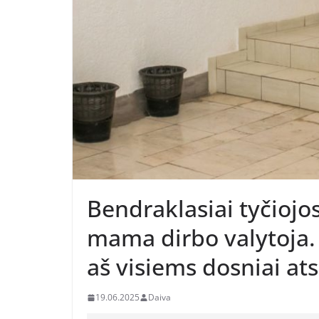
Bendraklasiai tyčiojo
mama dirbo valytoja. 
aš visiems dosniai at
19.06.2025
Daiva