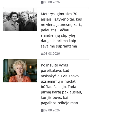
03.08.2026
Moterys, gimusios 70-
aisiais, išgyveno tai, kas
ne vieną jaunesnę kartą
palaužtų. Tačiau
šiandien jų stiprybę
daugelis priima kaip
savaime suprantamą
03.08.2026
Po insulto vyras
pareikalavo, kad
atsisakyčiau visų savo
užsiėmimų ir nuolat
būčiau šalia jo. Tada
pirmą kartą paklausiau,
kur jis buvo, kai
pagalbos reikėjo man…
02.08.2026