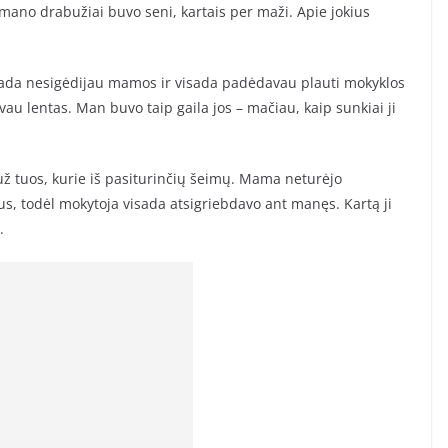
 mano drabužiai buvo seni, kartais per maži. Apie jokius
kada nesigėdijau mamos ir visada padėdavau plauti mokyklos
u lentas. Man buvo taip gaila jos – mačiau, kaip sunkiai ji
 už tuos, kurie iš pasiturinčių šeimų. Mama neturėjo
us, todėl mokytoja visada atsigriebdavo ant manęs. Kartą ji
.