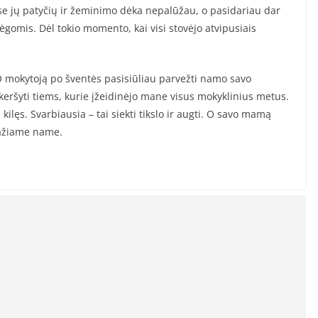
aise jų patyčių ir žeminimo dėka nepalūžau, o pasidariau dar
 jėgomis. Dėl tokio momento, kai visi stovėjo atvipusiais
 O mokytoją po šventės pasisiūliau parvežti namo savo
eršyti tiems, kurie įžeidinėjo mane visus mokyklinius metus.
kilęs. Svarbiausia – tai siekti tikslo ir augti. O savo mamą
ražiame name.