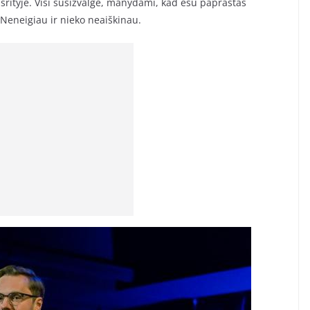
srityje. Visi susižvalgė, manydami, kad esu paprastas
 Neneigiau ir nieko neaiškinau.