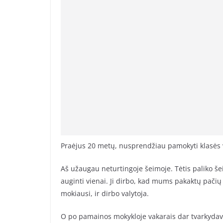
Praėjus 20 metų, nusprendžiau pamokyti klasės v
Aš užaugau neturtingoje šeimoje. Tėtis paliko 
auginti vienai. Ji dirbo, kad mums pakaktų pačių b
mokiausi, ir dirbo valytoja.
O po pamainos mokykloje vakarais dar tvarkydav