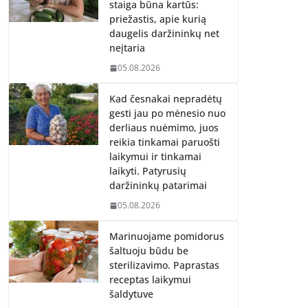
staiga būna kartūs:
priežastis, apie kurią
daugelis daržininkų net
neįtaria
05.08.2026
Kad česnakai nepradėtų
gesti jau po mėnesio nuo
derliaus nuėmimo, juos
reikia tinkamai paruošti
laikymui ir tinkamai
laikyti. Patyrusių
daržininkų patarimai
05.08.2026
Marinuojame pomidorus
šaltuoju būdu be
sterilizavimo. Paprastas
receptas laikymui
šaldytuve