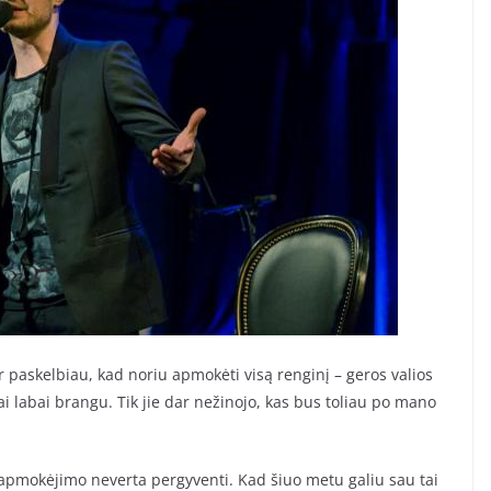
 paskelbiau, kad noriu apmokėti visą renginį – geros valios
ai labai brangu. Tik jie dar nežinojo, kas bus toliau po mano
 apmokėjimo neverta pergyventi. Kad šiuo metu galiu sau tai