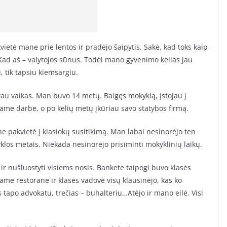
vietė mane prie lentos ir pradėjo šaipytis. Sakė, kad toks kaip
ad aš – valytojos sūnus. Todėl mano gyvenimo kelias jau
 tik tapsiu kiemsargiu.
uvau vaikas. Man buvo 14 metų. Baigęs mokyklą, įstojau į
rame darbe, o po kelių metų įkūriau savo statybos firmą.
 pakvietė į klasiokų susitikimą. Man labai nesinorėjo ten
klos metais. Niekada nesinorėjo prisiminti mokyklinių laikų.
r nušluostyti visiems nosis. Bankete taipogi buvo klasės
ame restorane ir klasės vadovė visų klausinėjo, kas ko
 tapo advokatu, trečias – buhalteriu…Atėjo ir mano eilė. Visi