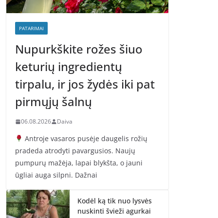
PATARIMAI
Nupurkškite rožes šiuo
keturių ingredientų
tirpalu, ir jos žydės iki pat
pirmųjų šalnų
06.08.2026
Daiva
Antroje vasaros pusėje daugelis rožių
pradeda atrodyti pavargusios. Naujų
pumpurų mažėja, lapai blykšta, o jauni
ūgliai auga silpni. Dažnai
Kodėl ką tik nuo lysvės
nuskinti švieži agurkai