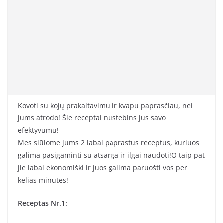
Kovoti su kojų prakaitavimu ir kvapu paprasčiau, nei
jums atrodo! Šie receptai nustebins jus savo
efektyvumu!
Mes siūlome jums 2 labai paprastus receptus, kuriuos
galima pasigaminti su atsarga ir ilgai naudoti!O taip pat
jie labai ekonomiški ir juos galima paruošti vos per
kelias minutes!
Receptas Nr.1: