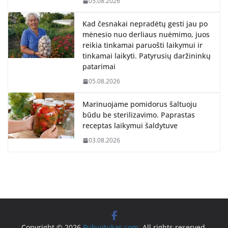
05.08.2026
Kad česnakai nepradėtų gesti jau po
mėnesio nuo derliaus nuėmimo, juos
reikia tinkamai paruošti laikymui ir
tinkamai laikyti. Patyrusių daržininkų
patarimai
05.08.2026
Marinuojame pomidorus šaltuoju
būdu be sterilizavimo. Paprastas
receptas laikymui šaldytuve
03.08.2026
Copyright © 2026
Pukuotukas.com
. All rights reserved.