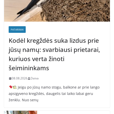
PATARIMAI
Kodėl kregždės suka lizdus prie
jūsų namų: svarbiausi prietarai,
kuriuos verta žinoti
šeimininkams
08.08.2026
Daiva
Jeigu po jūsų namo stogu, balkone ar prie lango
apsigyveno kregždės, daugelis tai laiko labai geru
ženklu. Nuo senų