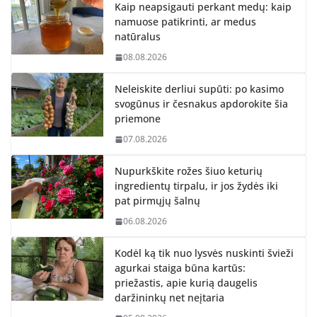
Kaip neapsigauti perkant medų: kaip
namuose patikrinti, ar medus
natūralus
08.08.2026
Neleiskite derliui supūti: po kasimo
svogūnus ir česnakus apdorokite šia
priemone
07.08.2026
Nupurkškite rožes šiuo keturių
ingredientų tirpalu, ir jos žydės iki
pat pirmųjų šalnų
06.08.2026
Kodėl ką tik nuo lysvės nuskinti švieži
agurkai staiga būna kartūs:
priežastis, apie kurią daugelis
daržininkų net neįtaria