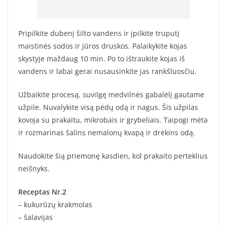
Pripilkite dubenį šilto vandens ir įpilkite truputį
maistinės sodos ir jūros druskos. Palaikykite kojas
skystyje maždaug 10 min. Po to ištraukite kojas iš
vandens ir labai gerai nusausinkite jas rankšluosčiu.
Užbaikite procesą, suvilgę medvilnės gabalėlį gautame
užpile. Nuvalykite visą pėdų odą ir nagus. Šis užpilas
kovoja su prakaitu, mikrobais ir grybeliais. Taipogi mėta
ir rozmarinas šalins nemalonų kvapą ir drėkins odą.
Naudokite šią priemonę kasdien, kol prakaito perteklius
neišnyks.
Receptas Nr.2
– kukurūzų krakmolas
– šalavijas