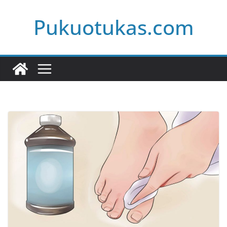
Skip
Pukuotukas.com
to
content