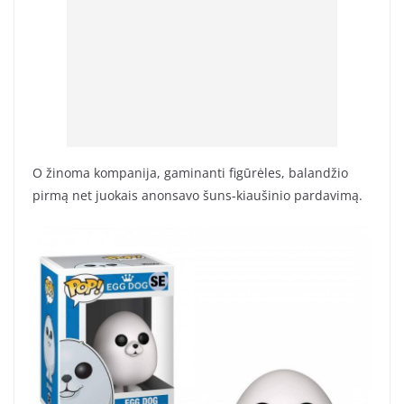
O žinoma kompanija, gaminanti figūrėles, balandžio
pirmą net juokais anonsavo šuns-kiaušinio pardavimą.