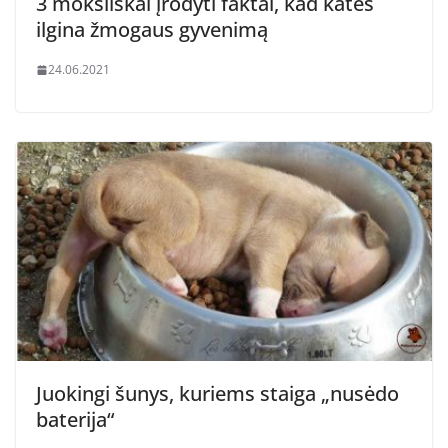
3 moksliškai įrodyti faktai, kad katės
ilgina žmogaus gyvenimą
24.06.2021
Juokingi šunys, kuriems staiga „nusėdo
baterija“