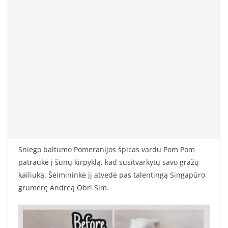
Sniego baltumo Pomeranijos špicas vardu Pom Pom
patraukė į šunų kirpyklą, kad susitvarkytų savo gražų
kailiuką. Šeimininkė jį atvedė pas talentingą Singapūro
grumerę Andreą Obri Sim.