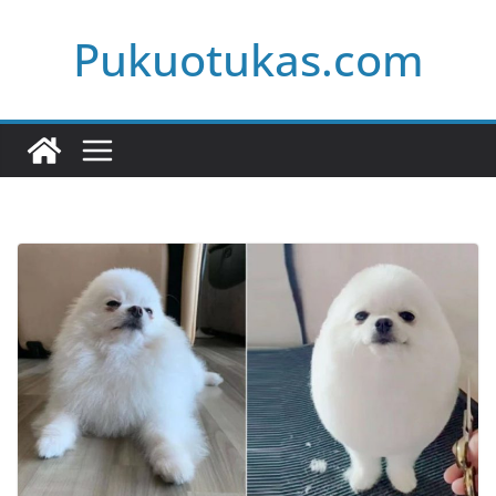
Skip
Pukuotukas.com
to
content