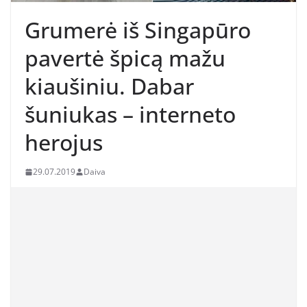
Grumerė iš Singapūro
pavertė špicą mažu
kiaušiniu. Dabar
šuniukas – interneto
herojus
29.07.2019
Daiva