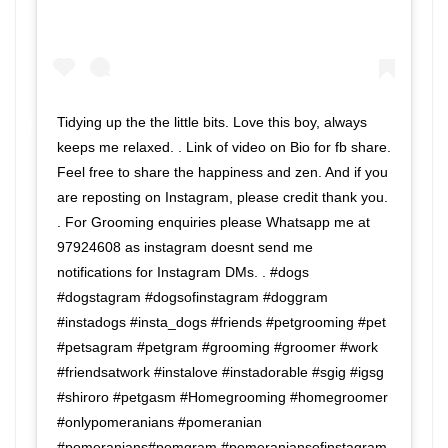
Tidying up the the little bits. Love this boy, always
keeps me relaxed. . Link of video on Bio for fb share.
Feel free to share the happiness and zen. And if you
are reposting on Instagram, please credit thank you.
. For Grooming enquiries please Whatsapp me at
97924608 as instagram doesnt send me
notifications for Instagram DMs. . #dogs
#dogstagram #dogsofinstagram #doggram
#instadogs #insta_dogs #friends #petgrooming #pet
#petsagram #petgram #grooming #groomer #work
#friendsatwork #instalove #instadorable #sgig #igsg
#shiroro #petgasm #Homegrooming #homegroomer
#onlypomeranians #pomeranian
#pomeranians#pomgram #pomeraniansofinstagram