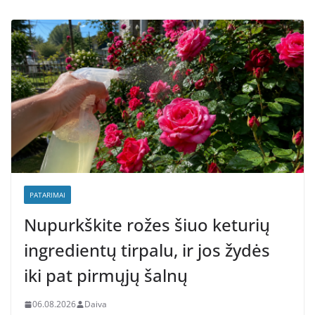
PATARIMAI
Nupurkškite rožes šiuo keturių
ingredientų tirpalu, ir jos žydės
iki pat pirmųjų šalnų
06.08.2026
Daiva