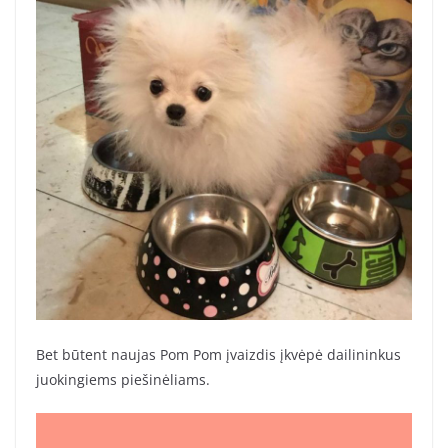
Bet būtent naujas Pom Pom įvaizdis įkvėpė dailininkus
juokingiems piešinėliams.