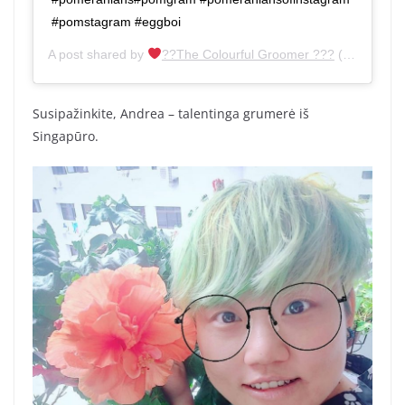
#pomstagram #eggboi
A post shared by
??The Colourful Groomer ???
(@groomer_andrea) on
Susipažinkite, Andrea – talentinga grumerė iš
Singapūro.