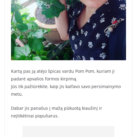
Kartą pas ją atėjo špicas vardu Pom Pom, kuriam ji
padarė apvalios formos kirpimą.
Jūs tik pažiūrėkite, kaip jis kaifavo savo persimainymo
metu.
Dabar jis panašus į mažą pūkuotą kiaušinį ir
neįtikėtinai populiarus.