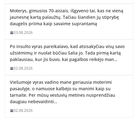
Moterys, gimusios 70-aisiais, išgyveno tai, kas ne vieną
jaunesnę kartą palaužtų. Tačiau šiandien jų stiprybę
daugelis priima kaip savaime suprantamą
03.08.2026
Po insulto vyras pareikalavo, kad atsisakyčiau visų savo
užsiėmimų ir nuolat būčiau šalia jo. Tada pirmą kartą
paklausiau, kur jis buvo, kai pagalbos reikėjo man…
02.08.2026
Viešumoje vyras vadino mane geriausia moterimi
pasaulyje, o namuose kalbėjo su manimi kaip su
tarnaite. Per mūsų vestuvių metines nusprendžiau
daugiau nebevaidinti…
02.08.2026