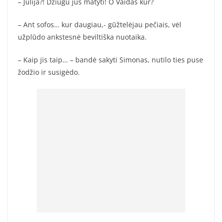
– Julija?! Džiugu jus matyti! O Vaidas kur?
– Ant sofos… kur daugiau,- gūžtelėjau pečiais, vėl
užplūdo ankstesnė beviltiška nuotaika.
– Kaip jis taip… – bandė sakyti Simonas, nutilo ties puse
žodžio ir susigėdo.