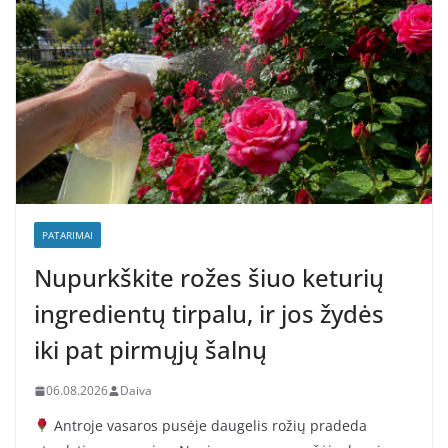
PATARIMAI
Nupurkškite rožes šiuo keturių
ingredientų tirpalu, ir jos žydės
iki pat pirmųjų šalnų
06.08.2026
Daiva
Antroje vasaros pusėje daugelis rožių pradeda