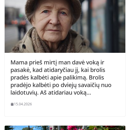
Mama prieš mirtį man davė voką ir
pasakė, kad atidaryčiau jį, kai brolis
pradės kalbėti apie palikimą. Brolis
pradėjo kalbėti po dviejų savaičių nuo
laidotuvių. Aš atidariau voką…
15.04.2026