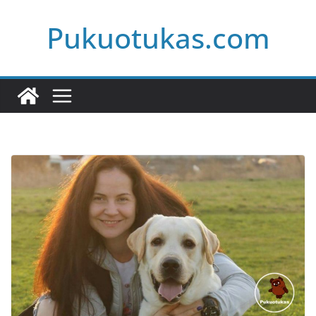
Skip
Pukuotukas.com
to
content