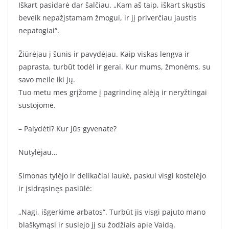
Iškart pasidarė dar šalčiau. „Kam aš taip, iškart skųstis
beveik nepažįstamam žmogui, ir jį priverčiau jaustis
nepatogiai“.
Žiūrėjau į šunis ir pavydėjau. Kaip viskas lengva ir
paprasta, turbūt todėl ir gerai. Kur mums, žmonėms, su
savo meile iki jų.
Tuo metu mes grįžome į pagrindinę alėją ir neryžtingai
sustojome.
– Palydėti? Kur jūs gyvenate?
Nutylėjau…
Simonas tylėjo ir delikačiai laukė, paskui visgi kostelėjo
ir įsidrąsinęs pasiūlė:
„Nagi, išgerkime arbatos“. Turbūt jis visgi pajuto mano
blaškymąsi ir susiejo jį su žodžiais apie Vaidą.