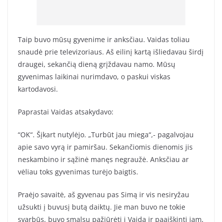
Taip buvo mūsų gyvenime ir anksčiau. Vaidas toliau
snaudė prie televizoriaus. Aš eilinį kartą išliedavau širdį
draugei, sekančią dieną grįždavau namo. Mūsų
gyvenimas laikinai nurimdavo, o paskui viskas
kartodavosi.
Paprastai Vaidas atsakydavo:
“OK“. Šįkart nutylėjo. „Turbūt jau miega“,- pagalvojau
apie savo vyrą ir pamiršau. Sekančiomis dienomis jis
neskambino ir sąžinė manęs negraužė. Anksčiau ar
vėliau toks gyvenimas turėjo baigtis.
Praėjo savaitė, aš gyvenau pas Simą ir vis nesiryžau
užsukti į buvusį butą daiktų. Jie man buvo ne tokie
svarbūs, buvo smalsu pažiūrėti į Vaidą ir paaiškinti jam,