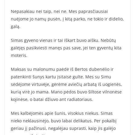
Nepasakiau nei taip, nei ne. Mes paprasčiausiai
nuėjome jo namų pusėn, į kitą parko, ne tokio ir didelio,
galą.
Simas gyveno vienas ir tai iškart buvo aišku. Nebūtų
galėjęs pasikviesti manęs pas save, jei ten gyventų kita
moteris.
Maksas su malonumu paėdė iš Bertos dubenėlio ir
patenkinti šunys kartu įsitaisė gulte. Mes su Simu
sėdėjome virtuvėje, gėrėme aviečių arbatą iš uogienės,
kurią virė jo mama. Mano pėdos buvo šiltose vilnonėse
kojinėse, o batai džiuvo ant radiatoriaus.
Mes kalbėjomės apie šunis, visokius niekus. Simas
nieko neklausinėjo, buvo labai delikatus. Per pokalbį
geriau jį pažinusi, negalėjau suprasti, kaip jis galėjo