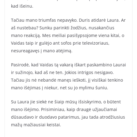
kad išeinu.
Tačiau mano triumfas nepavyko. Duris atidarė Laura. Ar
aš nustebau? Sunku parinkti žodžius, nusakančius
mano reakciją. Mes meiliai pasišypsojome viena kitai, o
Vaidas taip ir gulėjo ant sofos prie televizoriaus,
nesureagavęs į mano atėjimą.
Pasirodė, kad Vaidas tą vakarą iškart paskambino Laurai
ir sužinojo, kad aš ne ten. Jokios intrigos nesigavo.
Tačiau jis nė nebandė manęs ieškoti, jį visiškai tenkino
mano išėjimas į niekur, net su jo mylimu šuniu.
Su Laura jie siekė ne šiaip mūsų išsiskyrimo, o būtent
mano išėjimo. Prisiminiau, kaip draugė užjaučiamai
dūsaudavo ir duodavo patarimus, jau tada atrodžiusius
mažų mažiausiai keistai.