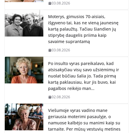
03.08.2026
Moterys, gimusios 70-aisiais,
išgyveno tai, kas ne vieną jaunesnę
kartą palaužtų. Tačiau šiandien jų
stiprybę daugelis priima kaip
savaime suprantamą
03.08.2026
Po insulto vyras pareikalavo, kad
atsisakyčiau visų savo užsiėmimų ir
nuolat būčiau šalia jo. Tada pirmą
kartą paklausiau, kur jis buvo, kai
pagalbos reikėjo man…
02.08.2026
Viešumoje vyras vadino mane
geriausia moterimi pasaulyje, o
namuose kalbėjo su manimi kaip su
tarnaite. Per mūsų vestuvių metines