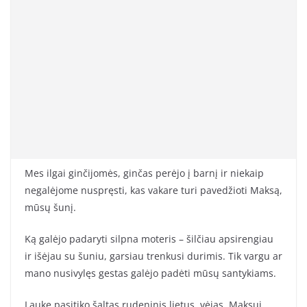
Mes ilgai ginčijomės, ginčas perėjo į barnį ir niekaip
negalėjome nuspręsti, kas vakare turi pavedžioti Maksą,
mūsų šunį.
Ką galėjo padaryti silpna moteris – šilčiau apsirengiau
ir išėjau su šuniu, garsiau trenkusi durimis. Tik vargu ar
mano nusivylęs gestas galėjo padėti mūsų santykiams.
Lauke pasitiko šaltas rudeninis lietus, vėjas. Maksui,