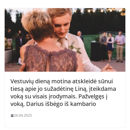
Vestuvių dieną motina atskleidė sūnui
tiesą apie jo sužadėtinę Liną, įteikdama
voką su visais įrodymais. Pažvelgęs į
voką, Darius išbėgo iš kambario
26.04.2025