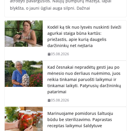
atrodyti pavargusios. Naujų pumpurų mažėja, lapai
blykšta, o jauni ūgliai auga silpni. Dažnai
Kodėl ką tik nuo lysvės nuskinti švieži
agurkai staiga būna kartūs:
priežastis, apie kurią daugelis
daržininkų net neįtaria
05.08.2026
Kad česnakai nepradėtų gesti jau po
mėnesio nuo derliaus nuėmimo, juos
reikia tinkamai paruošti laikymui ir
tinkamai laikyti. Patyrusių daržininkų
patarimai
05.08.2026
Marinuojame pomidorus šaltuoju
būdu be sterilizavimo. Paprastas
receptas laikymui šaldytuve