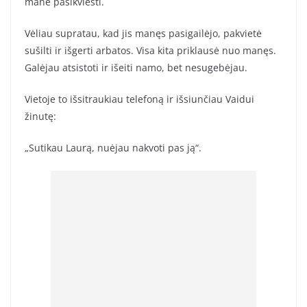
mane pasikviesti.
Vėliau supratau, kad jis manęs pasigailėjo, pakvietė
sušilti ir išgerti arbatos. Visa kita priklausė nuo manęs.
Galėjau atsistoti ir išeiti namo, bet nesugebėjau.
Vietoje to išsitraukiau telefoną ir išsiunčiau Vaidui
žinutę:
„Sutikau Laurą, nuėjau nakvoti pas ją“.