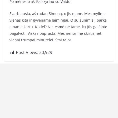
Po mėnesio aš išsiskyriau su Vaidu.
Svarbiausia, aš radau Simoną, o jis mane. Mes mylime
vienas kitą ir gyvename laimingai. O su šunimis į parką
einame kartu. Kodėl? Ne, esmė ne tame, ką jūs galėjote
pagalvoti. Viskas paprasta. Mes nenorime skirtis net
vienai trumpai minutėlei. Štai taip!
Post Views:
20,929