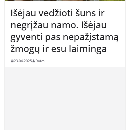
Išėjau vedžioti šuns ir
negrįžau namo. Išėjau
gyventi pas nepažįstamą
žmogų ir esu laiminga
23.04.2025
Daiva