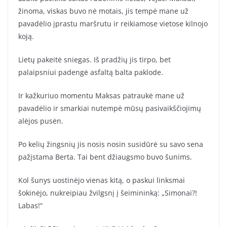
žinoma, viskas buvo nė motais, jis tempė mane už
pavadėlio įprastu maršrutu ir reikiamose vietose kilnojo
koją.
Lietų pakeitė sniegas. Iš pradžių jis tirpo, bet
palaipsniui padengė asfaltą balta paklode.
Ir kažkuriuo momentu Maksas patraukė mane už
pavadėlio ir smarkiai nutempė mūsų pasivaikščiojimų
alėjos pusėn.
Po kelių žingsnių jis nosis nosin susidūrė su savo sena
pažįstama Berta. Tai bent džiaugsmo buvo šunims.
Kol šunys uostinėjo vienas kitą, o paskui linksmai
šokinėjo, nukreipiau žvilgsnį į šeimininką: „Simonai?!
Labas!“