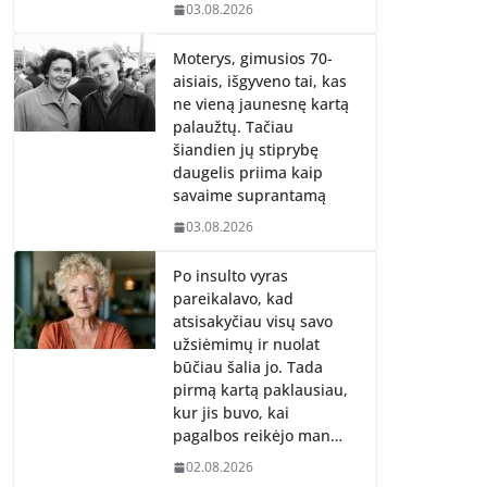
03.08.2026
Moterys, gimusios 70-
aisiais, išgyveno tai, kas
ne vieną jaunesnę kartą
palaužtų. Tačiau
šiandien jų stiprybę
daugelis priima kaip
savaime suprantamą
03.08.2026
Po insulto vyras
pareikalavo, kad
atsisakyčiau visų savo
užsiėmimų ir nuolat
būčiau šalia jo. Tada
pirmą kartą paklausiau,
kur jis buvo, kai
pagalbos reikėjo man…
02.08.2026