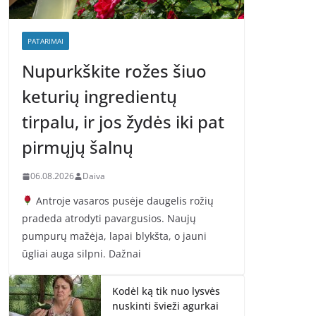
PATARIMAI
Nupurkškite rožes šiuo
keturių ingredientų
tirpalu, ir jos žydės iki pat
pirmųjų šalnų
06.08.2026
Daiva
Antroje vasaros pusėje daugelis rožių
pradeda atrodyti pavargusios. Naujų
pumpurų mažėja, lapai blykšta, o jauni
ūgliai auga silpni. Dažnai
Kodėl ką tik nuo lysvės
nuskinti švieži agurkai