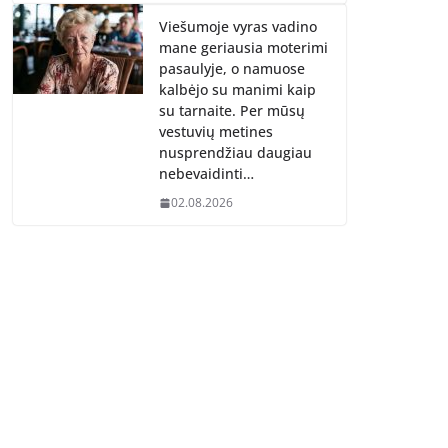
Viešumoje vyras vadino
mane geriausia moterimi
pasaulyje, o namuose
kalbėjo su manimi kaip
su tarnaite. Per mūsų
vestuvių metines
nusprendžiau daugiau
nebevaidinti…
02.08.2026