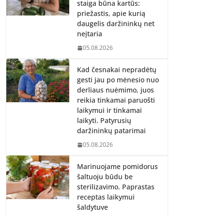
staiga būna kartūs:
priežastis, apie kurią
daugelis daržininkų net
neįtaria
05.08.2026
Kad česnakai nepradėtų
gesti jau po mėnesio nuo
derliaus nuėmimo, juos
reikia tinkamai paruošti
laikymui ir tinkamai
laikyti. Patyrusių
daržininkų patarimai
05.08.2026
Marinuojame pomidorus
šaltuoju būdu be
sterilizavimo. Paprastas
receptas laikymui
šaldytuve