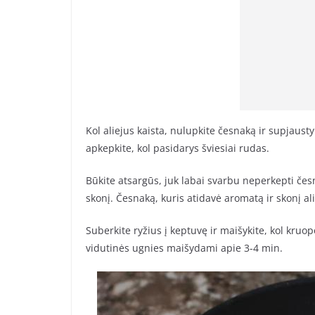
Kol aliejus kaista, nulupkite česnaką ir supjaustyk
apkepkite, kol pasidarys šviesiai rudas.
Būkite atsargūs, juk labai svarbu neperkepti česn
skonį. Česnaką, kuris atidavė aromatą ir skonį ali
Suberkite ryžius į keptuvę ir maišykite, kol kruo
vidutinės ugnies maišydami apie 3-4 min.