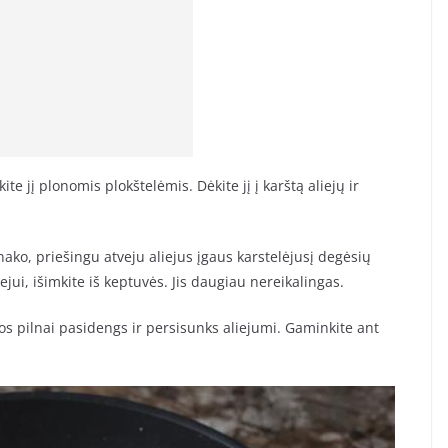
ite jį plonomis plokštelėmis. Dėkite jį į karštą aliejų ir
ako, priešingu atveju aliejus įgaus karstelėjusį degėsių
ejui, išimkite iš keptuvės. Jis daugiau nereikalingas.
pos pilnai pasidengs ir persisunks aliejumi. Gaminkite ant