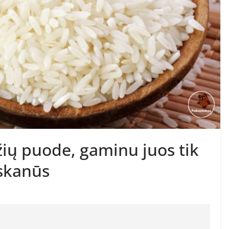
žių puode, gaminu juos tik
 skanūs