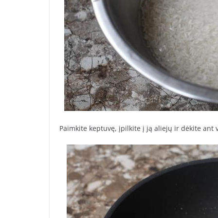
Paimkite keptuvę, įpilkite į ją aliejų ir dėkite ant