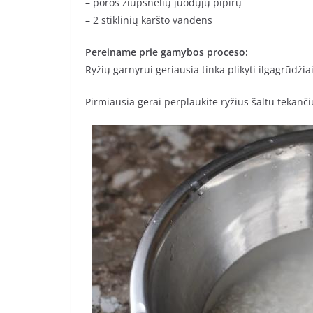
– poros žiupsnelių juodųjų pipirų
– 2 stiklinių karšto vandens
Pereiname prie gamybos proceso:
Ryžių garnyrui geriausia tinka plikyti ilgagrūdžiai.
Pirmiausia gerai perplaukite ryžius šaltu tekanči