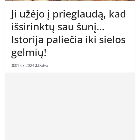
Ji užėjo į prieglaudą, kad
išsirinktų sau šunį…
Istorija paliečia iki sielos
gelmių!
01.03.2024
Daiva