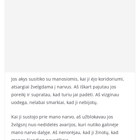
Jos akys susitiko su manosiomis, kai ji ėjo koridoriumi,
atsargiai žvelgdama į narvus. Aš iškart pajutau jos
poreikį ir supratau, kad turiu jai padėti. Aš vizginau
uodega, nelabai smarkiai, kad ji nebijotų.
Kai ji sustojo prie mano narvo, aš užblokavau jos
žvilgsnį nuo nedidelės avarijos, kuri nutiko galinėje
mano narvo dalyje. Aš nenorėjau, kad ji žinotų, kad