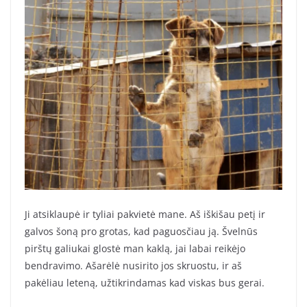
Ji atsiklaupė ir tyliai pakvietė mane. Aš iškišau petį ir
galvos šoną pro grotas, kad paguosčiau ją. Švelnūs
pirštų galiukai glostė man kaklą, jai labai reikėjo
bendravimo. Ašarėlė nusirito jos skruostu, ir aš
pakėliau leteną, užtikrindamas kad viskas bus gerai.