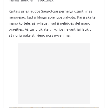
manęs šiandien nevedžiojo.
Kartais prieglaudos Saugotojai pernelyg užimti ir aš
nenorėjau, kad ji blogai apie juos galvotų. Kai ji skaitė
mano kortelę, aš vyliausi, kad ji neliūdės dėl mano
praeities. Aš turiu tik ateitį, kurios nekantriai laukiu, ir
aš noriu pakeisti kieno nors gyvenimą.