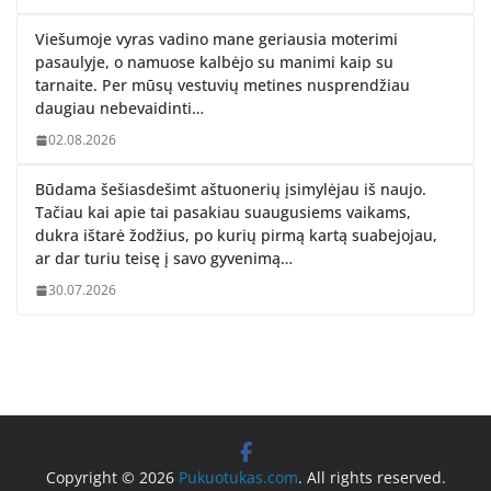
Viešumoje vyras vadino mane geriausia moterimi
pasaulyje, o namuose kalbėjo su manimi kaip su
tarnaite. Per mūsų vestuvių metines nusprendžiau
daugiau nebevaidinti…
02.08.2026
Būdama šešiasdešimt aštuonerių įsimylėjau iš naujo.
Tačiau kai apie tai pasakiau suaugusiems vaikams,
dukra ištarė žodžius, po kurių pirmą kartą suabejojau,
ar dar turiu teisę į savo gyvenimą…
30.07.2026
Copyright © 2026
Pukuotukas.com
. All rights reserved.