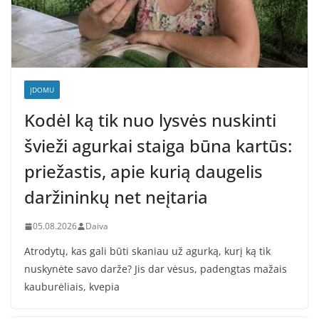
ĮDOMU
Kodėl ką tik nuo lysvės nuskinti
švieži agurkai staiga būna kartūs:
priežastis, apie kurią daugelis
daržininkų net neįtaria
05.08.2026
Daiva
Atrodytų, kas gali būti skaniau už agurką, kurį ką tik
nuskynėte savo darže? Jis dar vėsus, padengtas mažais
kauburėliais, kvepia