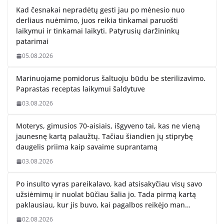
Kad česnakai nepradėtų gesti jau po mėnesio nuo
derliaus nuėmimo, juos reikia tinkamai paruošti
laikymui ir tinkamai laikyti. Patyrusių daržininkų
patarimai
05.08.2026
Marinuojame pomidorus šaltuoju būdu be sterilizavimo.
Paprastas receptas laikymui šaldytuve
03.08.2026
Moterys, gimusios 70-aisiais, išgyveno tai, kas ne vieną
jaunesnę kartą palaužtų. Tačiau šiandien jų stiprybę
daugelis priima kaip savaime suprantamą
03.08.2026
Po insulto vyras pareikalavo, kad atsisakyčiau visų savo
užsiėmimų ir nuolat būčiau šalia jo. Tada pirmą kartą
paklausiau, kur jis buvo, kai pagalbos reikėjo man…
02.08.2026