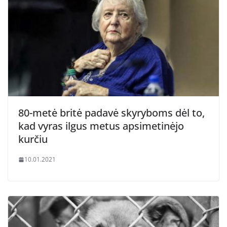
80-metė britė padavė skyryboms dėl to,
kad vyras ilgus metus apsimetinėjo
kurčiu
10.01.2021