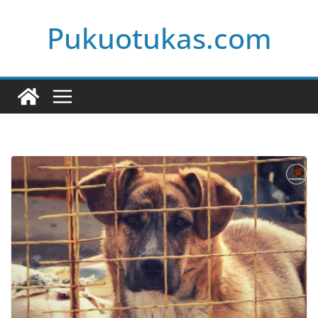
Skip
Pukuotukas.com
to
content