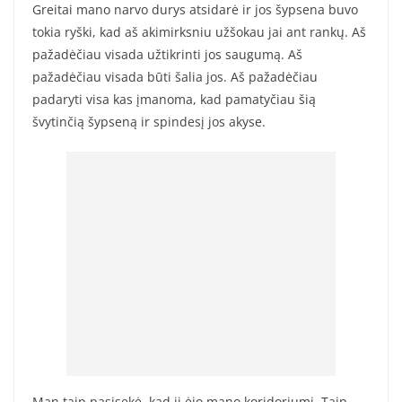
Greitai mano narvo durys atsidarė ir jos šypsena buvo
tokia ryški, kad aš akimirksniu užšokau jai ant rankų. Aš
pažadėčiau visada užtikrinti jos saugumą. Aš
pažadėčiau visada būti šalia jos. Aš pažadėčiau
padaryti visa kas įmanoma, kad pamatyčiau šią
švytinčią šypseną ir spindesį jos akyse.
Man taip pasisekė, kad ji ėjo mano koridoriumi. Taip