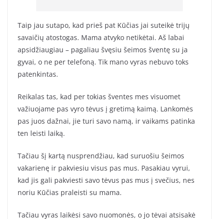
Taip jau sutapo, kad prieš pat Kūčias jai suteikė trijų
savaičių atostogas. Mama atvyko netikėtai. Aš labai
apsidžiaugiau – pagaliau švęsiu šeimos šventę su ja
gyvai, o ne per telefoną. Tik mano vyras nebuvo toks
patenkintas.
Reikalas tas, kad per tokias šventes mes visuomet
važiuojame pas vyro tėvus į gretimą kaimą. Lankomės
pas juos dažnai, jie turi savo namą, ir vaikams patinka
ten leisti laiką.
Tačiau šį kartą nusprendžiau, kad suruošiu šeimos
vakarienę ir pakviesiu visus pas mus. Pasakiau vyrui,
kad jis gali pakviesti savo tėvus pas mus į svečius, nes
noriu Kūčias praleisti su mama.
Tačiau vyras laikėsi savo nuomonės, o jo tėvai atsisakė