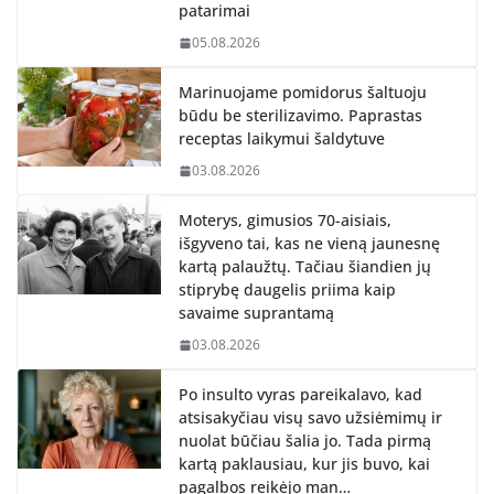
patarimai
05.08.2026
Marinuojame pomidorus šaltuoju
būdu be sterilizavimo. Paprastas
receptas laikymui šaldytuve
03.08.2026
Moterys, gimusios 70-aisiais,
išgyveno tai, kas ne vieną jaunesnę
kartą palaužtų. Tačiau šiandien jų
stiprybę daugelis priima kaip
savaime suprantamą
03.08.2026
Po insulto vyras pareikalavo, kad
atsisakyčiau visų savo užsiėmimų ir
nuolat būčiau šalia jo. Tada pirmą
kartą paklausiau, kur jis buvo, kai
pagalbos reikėjo man…