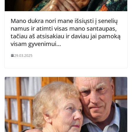
Mano dukra nori mane išsiųsti į senelių
namus ir atimti visas mano santaupas,
tačiau aš atsisakiau ir daviau jai pamoką
visam gyvenimui…
29.03.2025