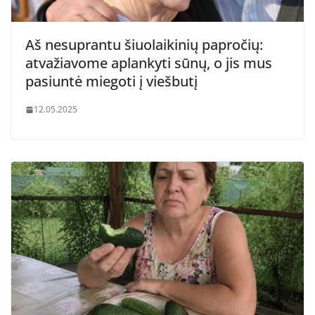
Aš nesuprantu šiuolaikinių papročių:
atvažiavome aplankyti sūnų, o jis mus
pasiuntė miegoti į viešbutį
12.05.2025