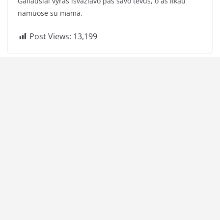
Galiausiai vyras išvažiavo pas savo tėvus, o aš likau
namuose su mama.
Post Views:
13,199