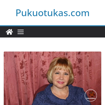
Skip
Pukuotukas.com
to
content