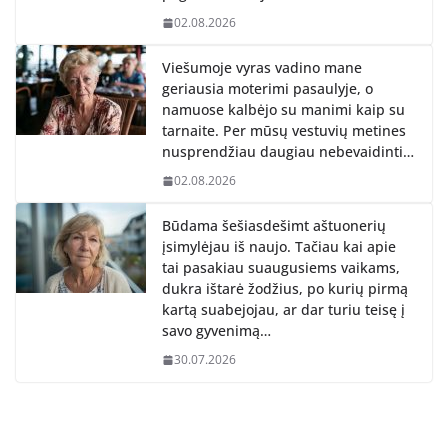
02.08.2026
Viešumoje vyras vadino mane
geriausia moterimi pasaulyje, o
namuose kalbėjo su manimi kaip su
tarnaite. Per mūsų vestuvių metines
nusprendžiau daugiau nebevaidinti…
02.08.2026
Būdama šešiasdešimt aštuonerių
įsimylėjau iš naujo. Tačiau kai apie
tai pasakiau suaugusiems vaikams,
dukra ištarė žodžius, po kurių pirmą
kartą suabejojau, ar dar turiu teisę į
savo gyvenimą…
30.07.2026