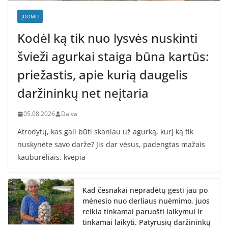
ĮDOMU
Kodėl ką tik nuo lysvės nuskinti
švieži agurkai staiga būna kartūs:
priežastis, apie kurią daugelis
daržininkų net neįtaria
05.08.2026
Daiva
Atrodytų, kas gali būti skaniau už agurką, kurį ką tik
nuskynėte savo darže? Jis dar vėsus, padengtas mažais
kauburėliais, kvepia
Kad česnakai nepradėtų gesti jau po
mėnesio nuo derliaus nuėmimo, juos
reikia tinkamai paruošti laikymui ir
tinkamai laikyti. Patyrusių daržininkų