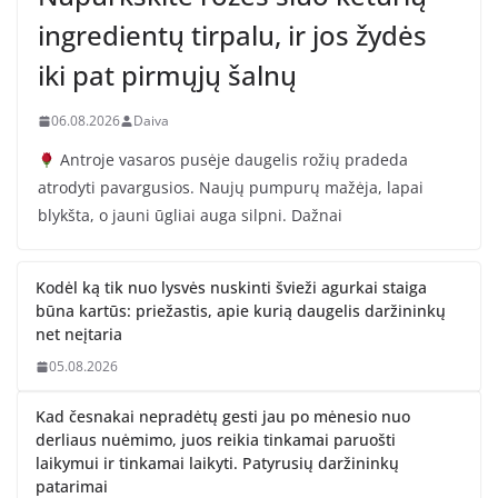
ingredientų tirpalu, ir jos žydės
iki pat pirmųjų šalnų
06.08.2026
Daiva
Antroje vasaros pusėje daugelis rožių pradeda
atrodyti pavargusios. Naujų pumpurų mažėja, lapai
blykšta, o jauni ūgliai auga silpni. Dažnai
Kodėl ką tik nuo lysvės nuskinti švieži agurkai staiga
būna kartūs: priežastis, apie kurią daugelis daržininkų
net neįtaria
05.08.2026
Kad česnakai nepradėtų gesti jau po mėnesio nuo
derliaus nuėmimo, juos reikia tinkamai paruošti
laikymui ir tinkamai laikyti. Patyrusių daržininkų
patarimai