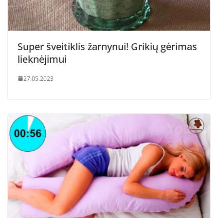
Super šveitiklis žarnynui! Grikių gėrimas
lieknėjimui
27.05.2023