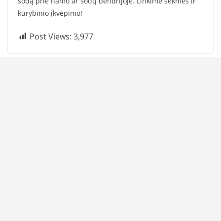
sodą prie namo ar sodų bendrijoje. Linkime sėkmės ir
kūrybinio įkvėpimo!
Post Views:
3,977