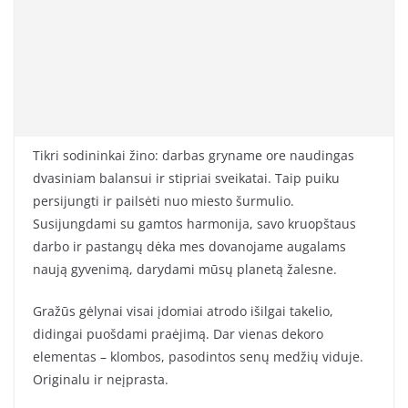
Tikri sodininkai žino: darbas gryname ore naudingas
dvasiniam balansui ir stipriai sveikatai. Taip puiku
persijungti ir pailsėti nuo miesto šurmulio.
Susijungdami su gamtos harmonija, savo kruopštaus
darbo ir pastangų dėka mes dovanojame augalams
naują gyvenimą, darydami mūsų planetą žalesne.
Gražūs gėlynai visai įdomiai atrodo išilgai takelio,
didingai puošdami praėjimą. Dar vienas dekoro
elementas – klombos, pasodintos senų medžių viduje.
Originalu ir neįprasta.