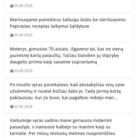
05.08.2026
Marinuojame pomidorus šaltuoju būdu be sterilizavimo.
Paprastas receptas laikymui šaldytuve
03.08.2026
Moterys, gimusios 70-aisiais, išgyveno tai, kas ne vieną
jaunesnę kartą palaužtų. Tačiau šiandien jų stiprybę
daugelis priima kaip savaime suprantamą
03.08.2026
Po insulto vyras pareikalavo, kad atsisakyčiau visų savo
užsiėmimų ir nuolat būčiau šalia jo. Tada pirmą kartą
paklausiau, kur jis buvo, kai pagalbos reikėjo man…
02.08.2026
Viešumoje vyras vadino mane geriausia moterimi
pasaulyje, o namuose kalbėjo su manimi kaip su
tarnaite. Per mūsų vestuvių metines nusprendžiau