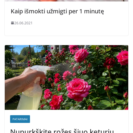
Kaip išmokti užmigti per 1 minutę
26.06.2021
PATARIMAI
Nupurkškite rožes šiuo keturių