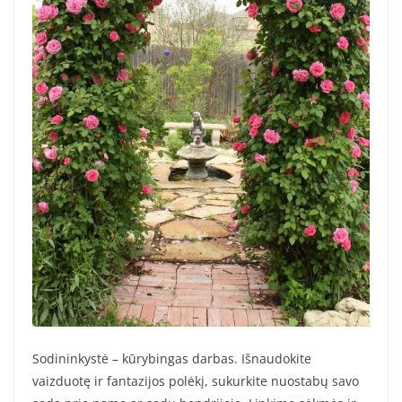
Sodininkystė – kūrybingas darbas. Išnaudokite
vaizduotę ir fantazijos polėkį, sukurkite nuostabų savo