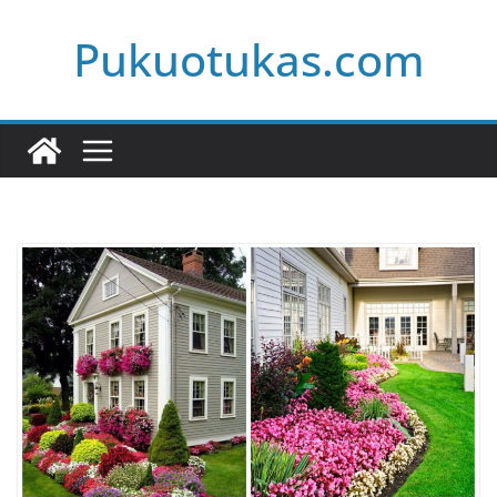
Skip
Pukuotukas.com
to
content