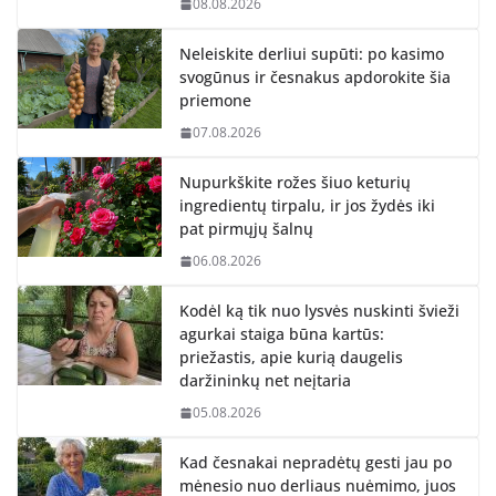
08.08.2026
Neleiskite derliui supūti: po kasimo
svogūnus ir česnakus apdorokite šia
priemone
07.08.2026
Nupurkškite rožes šiuo keturių
ingredientų tirpalu, ir jos žydės iki
pat pirmųjų šalnų
06.08.2026
Kodėl ką tik nuo lysvės nuskinti švieži
agurkai staiga būna kartūs:
priežastis, apie kurią daugelis
daržininkų net neįtaria
05.08.2026
Kad česnakai nepradėtų gesti jau po
mėnesio nuo derliaus nuėmimo, juos