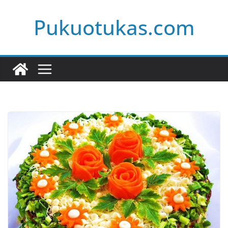
Skip
Pukuotukas.com
to
content