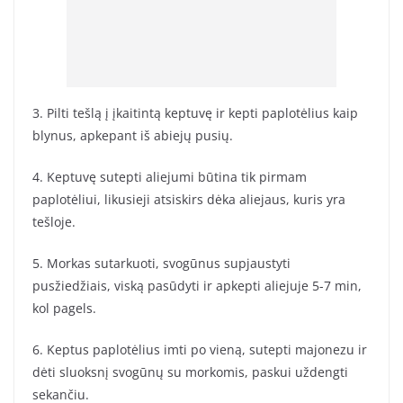
3. Pilti tešlą į įkaitintą keptuvę ir kepti paplotėlius kaip
blynus, apkepant iš abiejų pusių.
4. Keptuvę sutepti aliejumi būtina tik pirmam
paplotėliui, likusieji atsiskirs dėka aliejaus, kuris yra
tešloje.
5. Morkas sutarkuoti, svogūnus supjaustyti
pusžiedžiais, viską pasūdyti ir apkepti aliejuje 5-7 min,
kol pagels.
6. Keptus paplotėlius imti po vieną, sutepti majonezu ir
dėti sluoksnį svogūnų su morkomis, paskui uždengti
sekančiu.