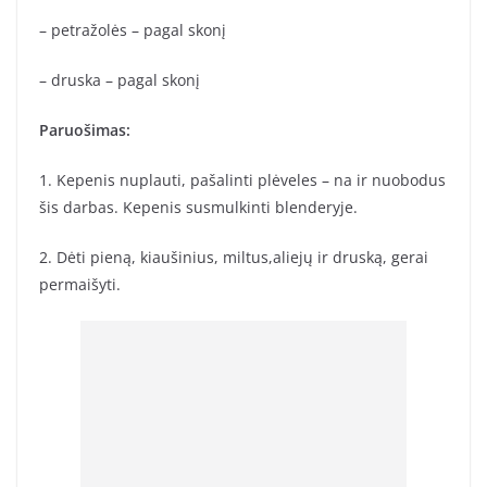
– petražolės – pagal skonį
– druska – pagal skonį
Paruošimas:
1. Kepenis nuplauti, pašalinti plėveles – na ir nuobodus
šis darbas. Kepenis susmulkinti blenderyje.
2. Dėti pieną, kiaušinius, miltus,aliejų ir druską, gerai
permaišyti.