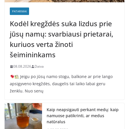
PATARIMAI
Kodėl kregždės suka lizdus prie
jūsų namų: svarbiausi prietarai,
kuriuos verta žinoti
šeimininkams
08.08.2026
Daiva
Jeigu po jūsų namo stogu, balkone ar prie lango
apsigyveno kregždės, daugelis tai laiko labai geru
ženklu. Nuo senų
Kaip neapsigauti perkant medų: kaip
namuose patikrinti, ar medus
natūralus