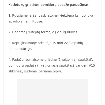
Kotletukų grietinės-pomidorų padaže paruošimas:
1. Ruošiame faršą, paskirstome, kiekvieną kamuoliuką
apvoliojame miltuose.
2. Dedame į suteptą formą, o į vidurį bulves.
3. Kepti įkaitintoje orkaitėje 15 min 220 laipsnių
temperatūroje.
4. Padažui sumaišome grietinę (2 valgomieji šaukštai),
pomidorų padažą (1 valgomasis šaukštas), vandenį (0,5
stiklinės), sūdome, beriame pipirų.