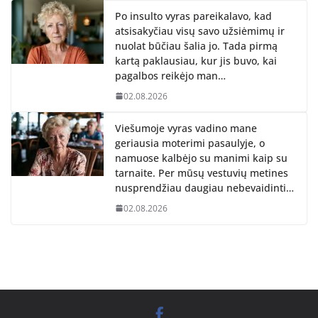
Po insulto vyras pareikalavo, kad
atsisakyčiau visų savo užsiėmimų ir
nuolat būčiau šalia jo. Tada pirmą
kartą paklausiau, kur jis buvo, kai
pagalbos reikėjo man…
02.08.2026
Viešumoje vyras vadino mane
geriausia moterimi pasaulyje, o
namuose kalbėjo su manimi kaip su
tarnaite. Per mūsų vestuvių metines
nusprendžiau daugiau nebevaidinti…
02.08.2026