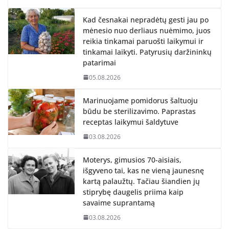
Kad česnakai nepradėtų gesti jau po
mėnesio nuo derliaus nuėmimo, juos
reikia tinkamai paruošti laikymui ir
tinkamai laikyti. Patyrusių daržininkų
patarimai
05.08.2026
Marinuojame pomidorus šaltuoju
būdu be sterilizavimo. Paprastas
receptas laikymui šaldytuve
03.08.2026
Moterys, gimusios 70-aisiais,
išgyveno tai, kas ne vieną jaunesnę
kartą palaužtų. Tačiau šiandien jų
stiprybę daugelis priima kaip
savaime suprantamą
03.08.2026