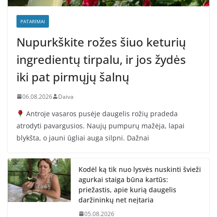
PATARIMAI
Nupurkškite rožes šiuo keturių
ingredientų tirpalu, ir jos žydės
iki pat pirmųjų šalnų
06.08.2026
Daiva
Antroje vasaros pusėje daugelis rožių pradeda
atrodyti pavargusios. Naujų pumpurų mažėja, lapai
blykšta, o jauni ūgliai auga silpni. Dažnai
Kodėl ką tik nuo lysvės nuskinti švieži
agurkai staiga būna kartūs:
priežastis, apie kurią daugelis
daržininkų net neįtaria
05.08.2026