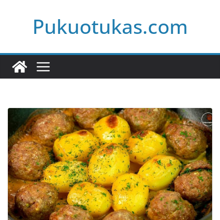
Skip
Pukuotukas.com
to
content