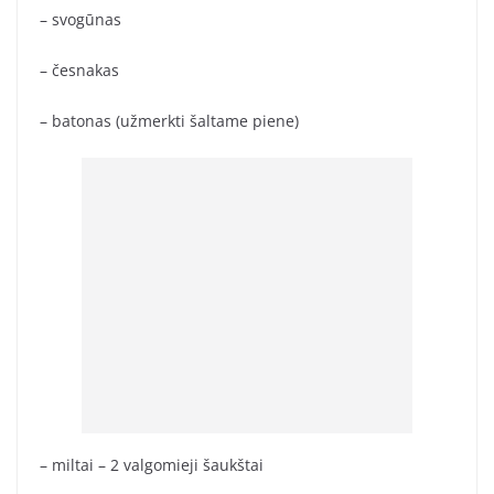
– svogūnas
– česnakas
– batonas (užmerkti šaltame piene)
– miltai – 2 valgomieji šaukštai