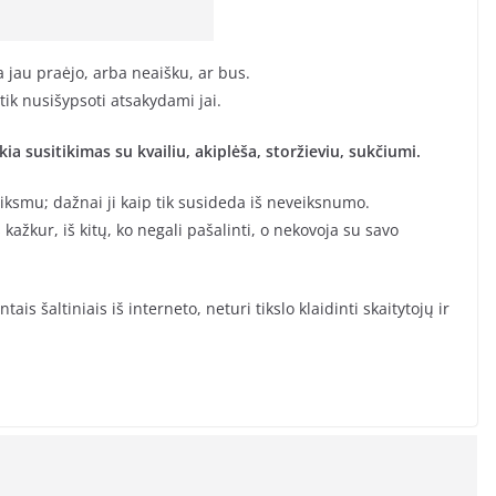
a jau praėjo, arba neaišku, ar bus.
ik nusišypsoti atsakydami jai.
ia susitikimas su kvailiu, akiplėša, storžieviu, sukčiumi.
eiksmu; dažnai ji kaip tik susideda iš neveiksnumo.
 kažkur, iš kitų, ko negali pašalinti, o nekovoja su savo
is šaltiniais iš interneto, neturi tikslo klaidinti skaitytojų ir