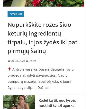
PATARIMAI
Nupurkškite rožes šiuo
keturių ingredientų
tirpalu, ir jos žydės iki pat
pirmųjų šalnų
06.08.2026
Daiva
Antroje vasaros pusėje daugelis rožių
pradeda atrodyti pavargusios. Naujų
pumpurų mažėja, lapai blykšta, o jauni
ūgliai auga silpni. Dažnai
Kodėl ką tik nuo lysvės
nuskinti švieži agurkai