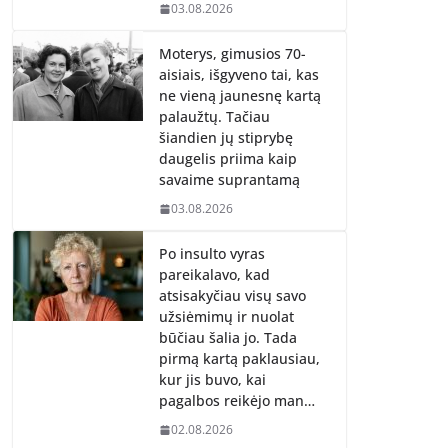
03.08.2026
Moterys, gimusios 70-
aisiais, išgyveno tai, kas
ne vieną jaunesnę kartą
palaužtų. Tačiau
šiandien jų stiprybę
daugelis priima kaip
savaime suprantamą
03.08.2026
Po insulto vyras
pareikalavo, kad
atsisakyčiau visų savo
užsiėmimų ir nuolat
būčiau šalia jo. Tada
pirmą kartą paklausiau,
kur jis buvo, kai
pagalbos reikėjo man…
02.08.2026