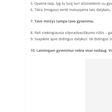
5. Gyvenk taip, lyg tu tuoj turi atsisveikinti su g
6. Tikra žmogaus vertė matuojama tais dalykais, k
7. Tavo mintys tampa tavo gyvenimu.
8. Pati niekingiausia silpnadvasiškumo rūšis – ga
9. Svajokite apie didingus dalykus: tik didingos s
10. Laimingam gyvenimui reikia visai nedaug. 