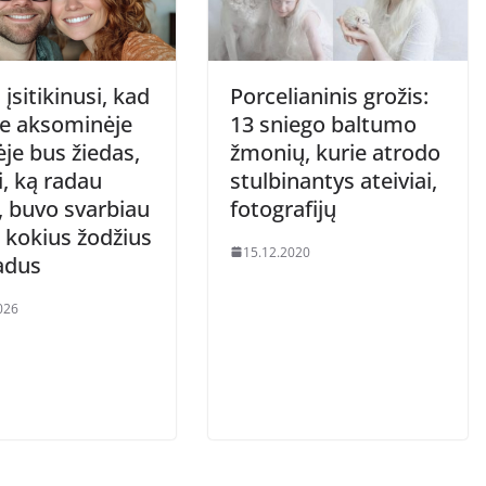
įsitikinusi, kad
Porcelianinis grožis:
e aksominėje
13 sniego baltumo
je bus žiedas,
žmonių, kurie atrodo
i, ką radau
stulbinantys ateiviai,
, buvo svarbiau
fotografijų
 kokius žodžius
15.12.2020
adus
026