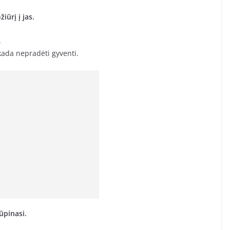
iūrį į jas.
.
iekada nepradėti gyventi.
rūpinasi.