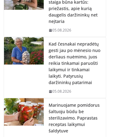
staiga būna kartūs:
priežastis, apie kurią
daugelis daržininkų net
neįtaria
05.08.2026
Kad česnakai nepradėtų
gesti jau po mėnesio nuo
derliaus nuėmimo, juos
reikia tinkamai paruošti
laikymui ir tinkamai
laikyti. Patyrusių
daržininkų patarimai
05.08.2026
Marinuojame pomidorus
šaltuoju būdu be
sterilizavimo. Paprastas
receptas laikymui
šaldytuve