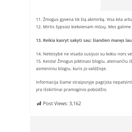
11. Žmogus gyvena tik šią akimirką. Visa kita arb
12. Mirtis šypsosi kiekvienam mūsų. Mes galime t
13. Reikia kasryt sakyti sau: šiandien manęs lauk
14. Neteisybė ne visada susijusi su kokiu nors v
15. Keista! Žmogus piktinasi blogiu, ateinančiu iš
asmeniniu blogiu, kuris jo valdžioje.
Informacija šiame straipsnyje pagrįsta nepatvirtinta
yra išskirtinai pramoginio pobūdžio.
Post Views:
3,162