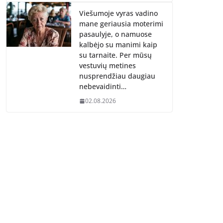
Viešumoje vyras vadino
mane geriausia moterimi
pasaulyje, o namuose
kalbėjo su manimi kaip
su tarnaite. Per mūsų
vestuvių metines
nusprendžiau daugiau
nebevaidinti…
02.08.2026