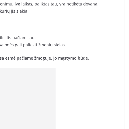
yvenimu, lyg laikas, paliktas tau, yra netikėta dovana.
urių jis siekia!
ilestis pačiam sau.
vajonės gali paliesti žmonių sielas.
Visa esmė pačiame žmoguje, jo mąstymo būde.