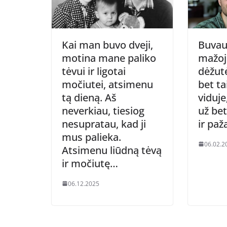
Kai man buvo dveji,
Buvau 
motina mane paliko
mažoj
tėvui ir ligotai
dėžutė
močiutei, atsimenu
bet ta
tą dieną. Aš
viduje
neverkiau, tiesiog
už bet
nesupratau, kad ji
ir paž
mus palieka.
06.02.2
Atsimenu liūdną tėvą
ir močiutę…
06.12.2025