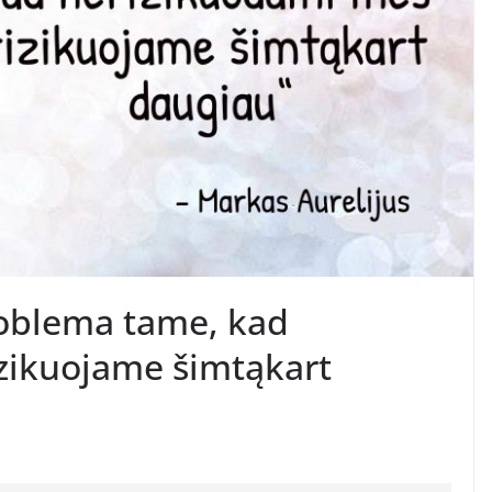
roblema tame, kad
zikuojame šimtąkart