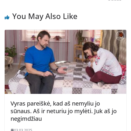
You May Also Like
Vyras pareiškė, kad aš nemyliu jo
sūnaus. Aš ir neturiu jo mylėti. Juk aš jo
negimdžiau
03.03.2025