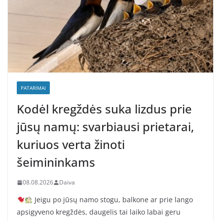
PATARIMAI
Kodėl kregždės suka lizdus prie
jūsų namų: svarbiausi prietarai,
kuriuos verta žinoti
šeimininkams
08.08.2026
Daiva
Jeigu po jūsų namo stogu, balkone ar prie lango
apsigyveno kregždės, daugelis tai laiko labai geru