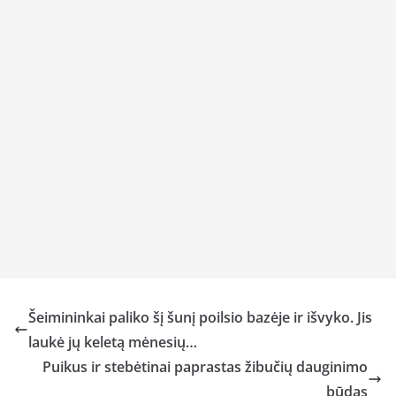
Šeimininkai paliko šį šunį poilsio bazėje ir išvyko. Jis
laukė jų keletą mėnesių…
Puikus ir stebėtinai paprastas žibučių dauginimo
būdas