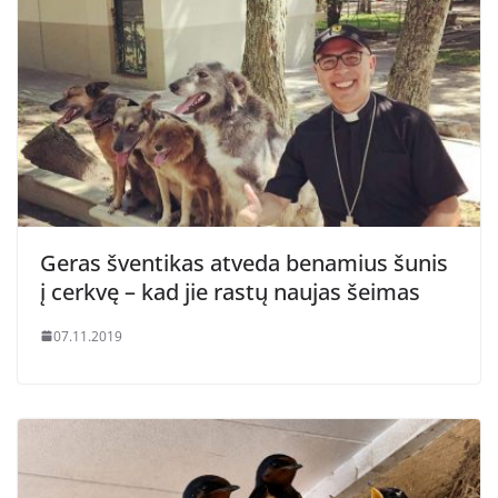
Geras šventikas atveda benamius šunis
į cerkvę – kad jie rastų naujas šeimas
07.11.2019