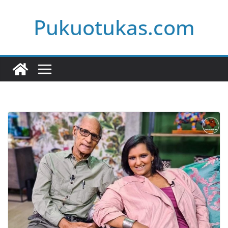
Skip
Pukuotukas.com
to
content