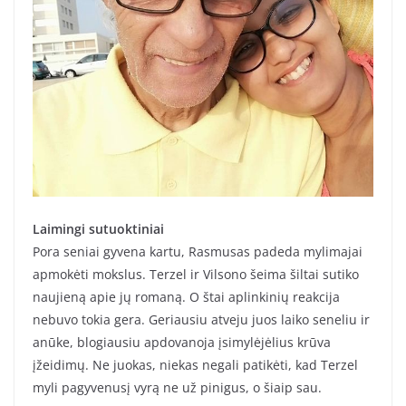
Laimingi sutuoktiniai
Pora seniai gyvena kartu, Rasmusas padeda mylimajai
apmokėti mokslus. Terzel ir Vilsono šeima šiltai sutiko
naujieną apie jų romaną. O štai aplinkinių reakcija
nebuvo tokia gera. Geriausiu atveju juos laiko seneliu ir
anūke, blogiausiu apdovanoja įsimylėjėlius krūva
įžeidimų. Ne juokas, niekas negali patikėti, kad Terzel
myli pagyvenusį vyrą ne už pinigus, o šiaip sau.