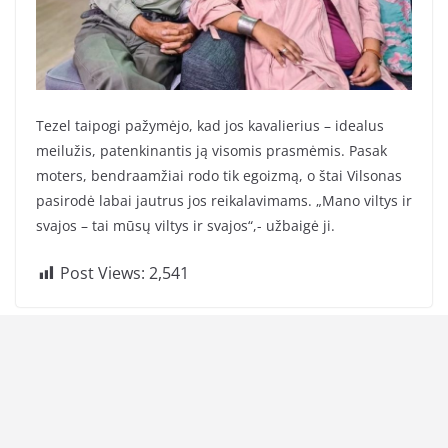
Tezel taipogi pažymėjo, kad jos kavalierius – idealus
meilužis, patenkinantis ją visomis prasmėmis. Pasak
moters, bendraamžiai rodo tik egoizmą, o štai Vilsonas
pasirodė labai jautrus jos reikalavimams. „Mano viltys ir
svajos – tai mūsų viltys ir svajos“,- užbaigė ji.
Post Views:
2,541