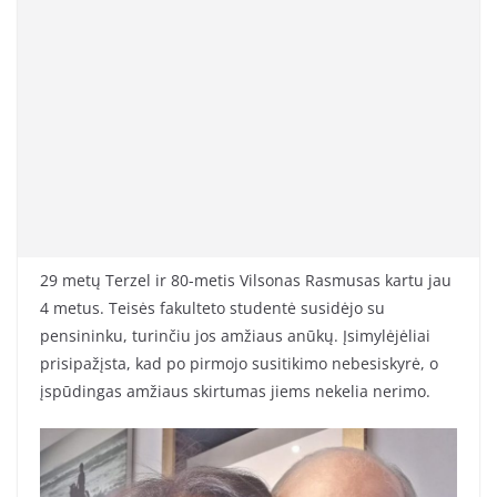
29 metų Terzel ir 80-metis Vilsonas Rasmusas kartu jau
4 metus. Teisės fakulteto studentė susidėjo su
pensininku, turinčiu jos amžiaus anūkų. Įsimylėjėliai
prisipažįsta, kad po pirmojo susitikimo nebesiskyrė, o
įspūdingas amžiaus skirtumas jiems nekelia nerimo.