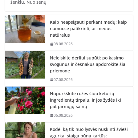
ženklu. Nuo senų
Kaip neapsigauti perkant medų: kaip
namuose patikrinti, ar medus
natūralus
08.08.2026
Neleiskite derliui supūti: po kasimo
svogūnus ir česnakus apdorokite šia
priemone
07.08.2026
Nupurkškite rožes šiuo keturių
ingredientų tirpalu, ir jos žydės iki
pat pirmųjų šalnų
06.08.2026
Kodėl ką tik nuo lysvės nuskinti švieži
agurkai staiga būna kartūs: