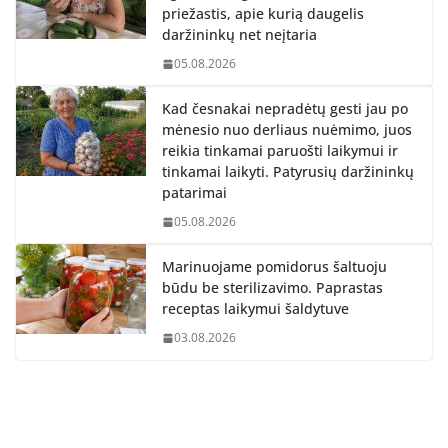
priežastis, apie kurią daugelis
daržininkų net neįtaria
05.08.2026
Kad česnakai nepradėtų gesti jau po
mėnesio nuo derliaus nuėmimo, juos
reikia tinkamai paruošti laikymui ir
tinkamai laikyti. Patyrusių daržininkų
patarimai
05.08.2026
Marinuojame pomidorus šaltuoju
būdu be sterilizavimo. Paprastas
receptas laikymui šaldytuve
03.08.2026