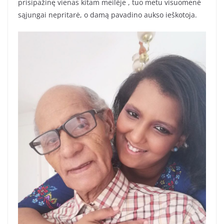
prisipažinę vienas kitam meilėje , tuo metu visuomenė
sąjungai nepritarė, o damą pavadino aukso ieškotoja.