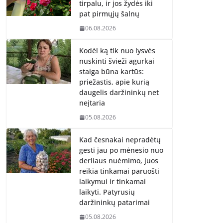
tirpalu, ir jos žydės iki
pat pirmųjų šalnų
06.08.2026
Kodėl ką tik nuo lysvės
nuskinti švieži agurkai
staiga būna kartūs:
priežastis, apie kurią
daugelis daržininkų net
neįtaria
05.08.2026
Kad česnakai nepradėtų
gesti jau po mėnesio nuo
derliaus nuėmimo, juos
reikia tinkamai paruošti
laikymui ir tinkamai
laikyti. Patyrusių
daržininkų patarimai
05.08.2026