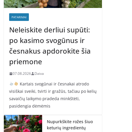
PATARIMAI
Neleiskite derliui supūti:
po kasimo svogūnus ir
česnakus apdorokite šia
priemone
07.08.2026
Daiva
Kartais svogūnai ir česnakai atrodo
visiškai sveiki, tvirti ir gražūs, tačiau po kelių
savaičių laikymo pradeda minkštėti,
pasidengia dėmėmis
Nupurkškite rožes šiuo
keturių ingredientų