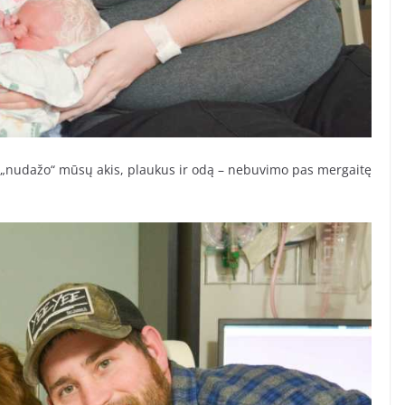
s „nudažo“ mūsų akis, plaukus ir odą – nebuvimo pas mergaitę