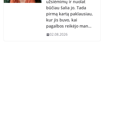
užsiėmimų ir nuolat
būčiau šalia jo. Tada
pirmą kartą paklausiau,
kur jis buvo, kai
pagalbos reikėjo man…
02.08.2026