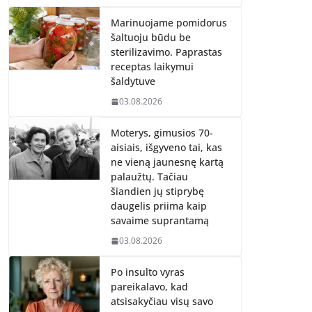
Marinuojame pomidorus
šaltuoju būdu be
sterilizavimo. Paprastas
receptas laikymui
šaldytuve
03.08.2026
Moterys, gimusios 70-
aisiais, išgyveno tai, kas
ne vieną jaunesnę kartą
palaužtų. Tačiau
šiandien jų stiprybę
daugelis priima kaip
savaime suprantamą
03.08.2026
Po insulto vyras
pareikalavo, kad
atsisakyčiau visų savo