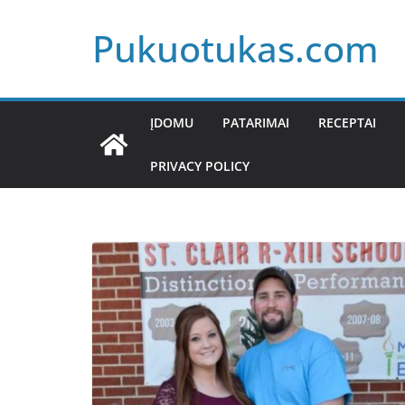
Skip
Pukuotukas.com
to
content
ĮDOMU
PATARIMAI
RECEPTAI
PRIVACY POLICY