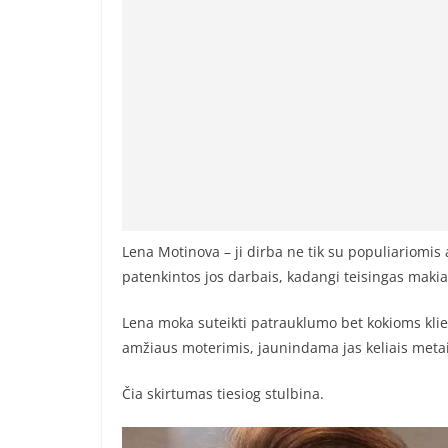
Lena Motinova – ji dirba ne tik su populiariomis
patenkintos jos darbais, kadangi teisingas makiaž
Lena moka suteikti patrauklumo bet kokioms klie
amžiaus moterimis, jaunindama jas keliais metai
Čia skirtumas tiesiog stulbina.