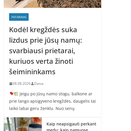
PATARIMAI
Kodėl kregždės suka
lizdus prie jūsų namų:
svarbiausi prietarai,
kuriuos verta žinoti
šeimininkams
08.08.2026
Daiva
Jeigu po jūsų namo stogu, balkone ar
prie lango apsigyveno kregždės, daugelis tai
laiko labai geru ženklu. Nuo senų
Kaip neapsigauti perkant
medų: kaip namuose