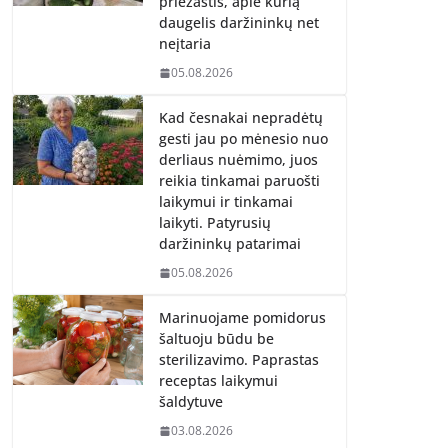
priežastis, apie kurią
daugelis daržininkų net
neįtaria
05.08.2026
Kad česnakai nepradėtų
gesti jau po mėnesio nuo
derliaus nuėmimo, juos
reikia tinkamai paruošti
laikymui ir tinkamai
laikyti. Patyrusių
daržininkų patarimai
05.08.2026
Marinuojame pomidorus
šaltuoju būdu be
sterilizavimo. Paprastas
receptas laikymui
šaldytuve
03.08.2026