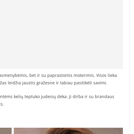
 asmenybėmis, bet ir su paprastomis moterimis. Visos lieka
as leidžia jaustis gražesne ir labiau pasitikėti savimi.
ntėms kelių teptuko judesių dėka. Ji dirba ir su brandaus
s.