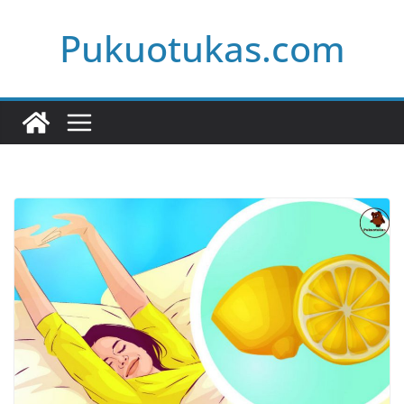
Skip
Pukuotukas.com
to
content