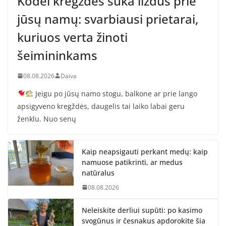
Kodėl kregždės suka lizdus prie
jūsų namų: svarbiausi prietarai,
kuriuos verta žinoti
šeimininkams
08.08.2026
Daiva
Jeigu po jūsų namo stogu, balkone ar prie lango
apsigyveno kregždės, daugelis tai laiko labai geru
ženklu. Nuo senų
Kaip neapsigauti perkant medų: kaip
namuose patikrinti, ar medus
natūralus
08.08.2026
Neleiskite derliui supūti: po kasimo
svogūnus ir česnakus apdorokite šia