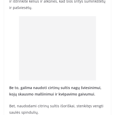
ir ištrinkite kelius ir alkūnes, kad šios sritys suminkštėtų
ir pašviesėtų.
Be to, galima naudoti cirtinų sultis nagų šviesinimui,
kojų skausmo malšinimui ir kvėpavimo gaivumui.
Bet, naudodami citrinų sultis išoriškai, stenkitęs vengti
saulės spindulių.