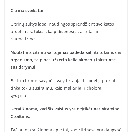
Citrina sveikatai
Citrinų sultys labai naudingos sprendžiant sveikatos
problemas, tokias, kaip dispepsija, artritas ir
reumatizmas.
Nuolatinis citrinų vartojimas padeda šalinti toksinus iš
organizmo, taip pat užkerta kelią akmenų inkstuose
susidarymui.
Be to, citrinos savybė – valyti kraują, ir todėl ji puikiai
tinka tokių susirgimų, kaip maliarija ir cholera,
gydymui.
Gerai žinoma, kad šis vaisius yra neįtikėtinas vitamino
C šaltinis.
Tačiau mažai žinoma apie tai, kad citrinose yra daugybė