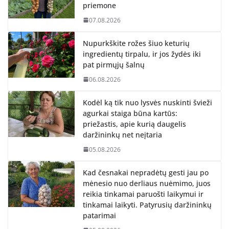
priemone
07.08.2026
Nupurkškite rožes šiuo keturių
ingredientų tirpalu, ir jos žydės iki
pat pirmųjų šalnų
06.08.2026
Kodėl ką tik nuo lysvės nuskinti švieži
agurkai staiga būna kartūs:
priežastis, apie kurią daugelis
daržininkų net neįtaria
05.08.2026
Kad česnakai nepradėtų gesti jau po
mėnesio nuo derliaus nuėmimo, juos
reikia tinkamai paruošti laikymui ir
tinkamai laikyti. Patyrusių daržininkų
patarimai