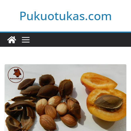
Skip
Pukuotukas.com
to
content