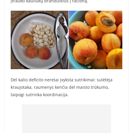
įtraukti kauliukų branduolius į racioną.
Dėl kalio deficito neretai įvyksta sutrikimai: sulėtėja
kraujotaka, raumenys kenčia dėl maisto trūkumo,
taipogi sutrinka koordinacija.