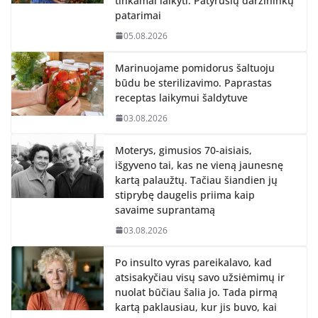
tinkamai laikyti. Patyrusių daržininkų
patarimai
05.08.2026
Marinuojame pomidorus šaltuoju
būdu be sterilizavimo. Paprastas
receptas laikymui šaldytuve
03.08.2026
Moterys, gimusios 70-aisiais,
išgyveno tai, kas ne vieną jaunesnę
kartą palaužtų. Tačiau šiandien jų
stiprybę daugelis priima kaip
savaime suprantamą
03.08.2026
Po insulto vyras pareikalavo, kad
atsisakyčiau visų savo užsiėmimų ir
nuolat būčiau šalia jo. Tada pirmą
kartą paklausiau, kur jis buvo, kai