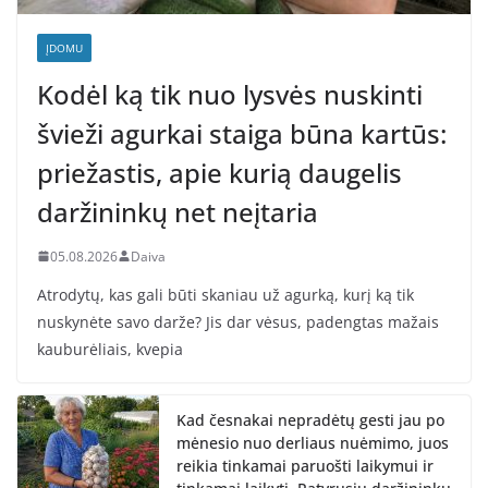
ĮDOMU
Kodėl ką tik nuo lysvės nuskinti
švieži agurkai staiga būna kartūs:
priežastis, apie kurią daugelis
daržininkų net neįtaria
05.08.2026
Daiva
Atrodytų, kas gali būti skaniau už agurką, kurį ką tik
nuskynėte savo darže? Jis dar vėsus, padengtas mažais
kauburėliais, kvepia
Kad česnakai nepradėtų gesti jau po
mėnesio nuo derliaus nuėmimo, juos
reikia tinkamai paruošti laikymui ir