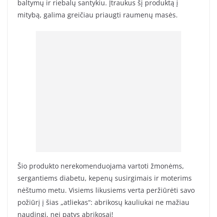
baltymų ir riebalų santykiu. Įtraukus šį produktą į
mitybą, galima greičiau priaugti raumenų masės.
Šio produkto nerekomenduojama vartoti žmonėms,
sergantiems diabetu, kepenų susirgimais ir moterims
nėštumo metu. Visiems likusiems verta peržiūrėti savo
požiūrį į šias „atliekas“: abrikosų kauliukai ne mažiau
naudingi, nei patys abrikosai!