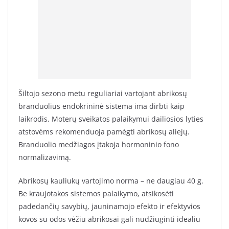
Šiltojo sezono metu reguliariai vartojant abrikosų
branduolius endokrininė sistema ima dirbti kaip
laikrodis. Moterų sveikatos palaikymui dailiosios lyties
atstovėms rekomenduoja pamėgti abrikosų aliejų.
Branduolio medžiagos įtakoja hormoninio fono
normalizavimą.
Abrikosų kauliukų vartojimo norma – ne daugiau 40 g.
Be kraujotakos sistemos palaikymo, atsikosėti
padedančių savybių, jauninamojo efekto ir efektyvios
kovos su odos vėžiu abrikosai gali nudžiuginti idealiu