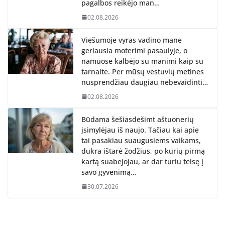
pagalbos reikėjo man…
02.08.2026
Viešumoje vyras vadino mane
geriausia moterimi pasaulyje, o
namuose kalbėjo su manimi kaip su
tarnaite. Per mūsų vestuvių metines
nusprendžiau daugiau nebevaidinti…
02.08.2026
Būdama šešiasdešimt aštuonerių
įsimylėjau iš naujo. Tačiau kai apie
tai pasakiau suaugusiems vaikams,
dukra ištarė žodžius, po kurių pirmą
kartą suabejojau, ar dar turiu teisę į
savo gyvenimą…
30.07.2026