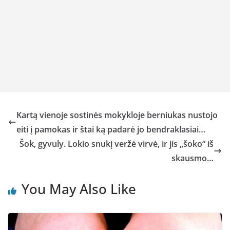
Kartą vienoje sostinės mokykloje berniukas nustojo
eiti į pamokas ir štai ką padarė jo bendraklasiai…
Šok, gyvuly. Lokio snukį veržė virvė, ir jis „šoko“ iš
skausmo…
You May Also Like