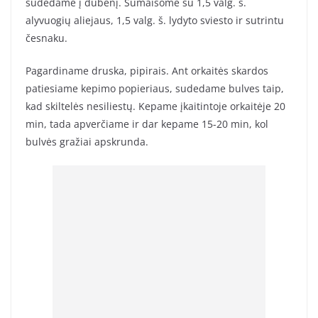
sudedame į dubenį. Sumaišome su 1,5 valg. š.
alyvuogių aliejaus, 1,5 valg. š. lydyto sviesto ir sutrintu
česnaku.
Pagardiname druska, pipirais. Ant orkaitės skardos
patiesiame kepimo popieriaus, sudedame bulves taip,
kad skiltelės nesiliestų. Kepame įkaitintoje orkaitėje 20
min, tada apverčiame ir dar kepame 15-20 min, kol
bulvės gražiai apskrunda.