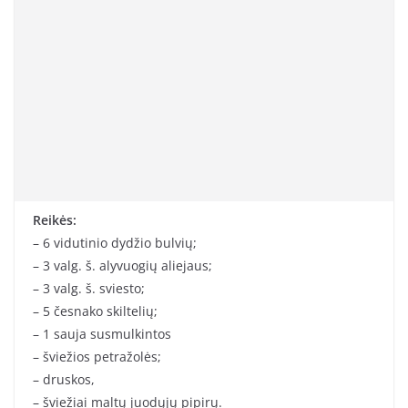
Reikės:
– 6 vidutinio dydžio bulvių;
– 3 valg. š. alyvuogių aliejaus;
– 3 valg. š. sviesto;
– 5 česnako skiltelių;
– 1 sauja susmulkintos
– šviežios petražolės;
– druskos,
– šviežiai maltų juodųjų pipirų.