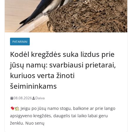
PATARIMAI
Kodėl kregždės suka lizdus prie
jūsų namų: svarbiausi prietarai,
kuriuos verta žinoti
šeimininkams
08.08.2026
Daiva
Jeigu po jūsų namo stogu, balkone ar prie lango
apsigyveno kregždės, daugelis tai laiko labai geru
ženklu. Nuo senų