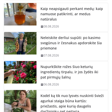
Kaip neapsigauti perkant medų: kaip
namuose patikrinti, ar medus
natūralus
08.08.2026
Neleiskite derliui supūti: po kasimo
svogūnus ir česnakus apdorokite šia
priemone
07.08.2026
Nupurkškite rožes šiuo keturių
ingredientų tirpalu, ir jos žydės iki
pat pirmųjų šalnų
06.08.2026
Kodėl ką tik nuo lysvės nuskinti švieži
agurkai staiga būna kartūs:
priežastis, apie kurią daugelis
daržininkų net neįtaria