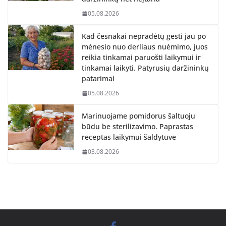
05.08.2026
Kad česnakai nepradėtų gesti jau po
mėnesio nuo derliaus nuėmimo, juos
reikia tinkamai paruošti laikymui ir
tinkamai laikyti. Patyrusių daržininkų
patarimai
05.08.2026
Marinuojame pomidorus šaltuoju
būdu be sterilizavimo. Paprastas
receptas laikymui šaldytuve
03.08.2026