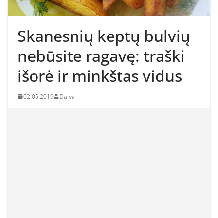
Skanesnių keptų bulvių
nebūsite ragavę: traški
išorė ir minkštas vidus
02.05.2019
Daiva