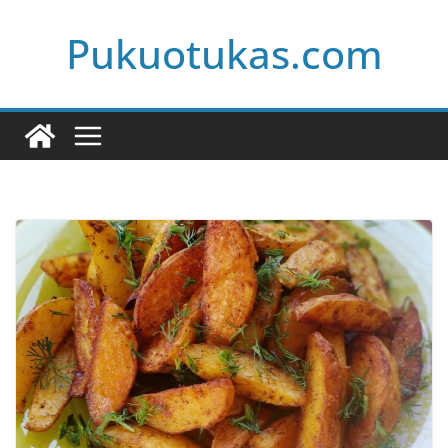
Skip
Pukuotukas.com
to
content