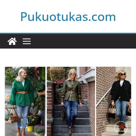
Skip
Pukuotukas.com
to
content