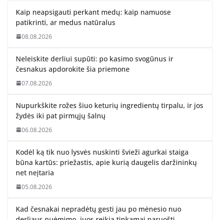
Kaip neapsigauti perkant medų: kaip namuose
patikrinti, ar medus natūralus
08.08.2026
Neleiskite derliui supūti: po kasimo svogūnus ir
česnakus apdorokite šia priemone
07.08.2026
Nupurkškite rožes šiuo keturių ingredientų tirpalu, ir jos
žydės iki pat pirmųjų šalnų
06.08.2026
Kodėl ką tik nuo lysvės nuskinti švieži agurkai staiga
būna kartūs: priežastis, apie kurią daugelis daržininkų
net neįtaria
05.08.2026
Kad česnakai nepradėtų gesti jau po mėnesio nuo
derliaus nuėmimo, juos reikia tinkamai paruošti