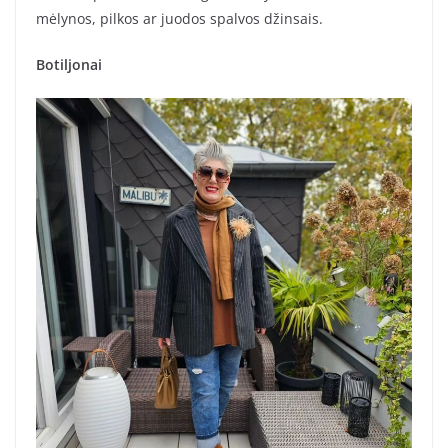
mėlynos, pilkos ar juodos spalvos džinsais.
Botiljonai