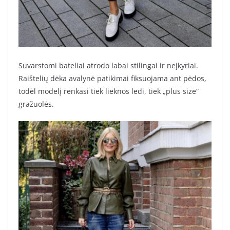
Suvarstomi bateliai atrodo labai stilingai ir neįkyriai.
Raištelių dėka avalynė patikimai fiksuojama ant pėdos,
todėl modelį renkasi tiek lieknos ledi, tiek „plus size“
gražuolės.