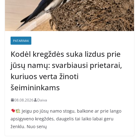
PATARIMAI
Kodėl kregždės suka lizdus prie
jūsų namų: svarbiausi prietarai,
kuriuos verta žinoti
šeimininkams
08.08.2026
Daiva
Jeigu po jūsų namo stogu, balkone ar prie lango
apsigyveno kregždės, daugelis tai laiko labai geru
ženklu. Nuo senų