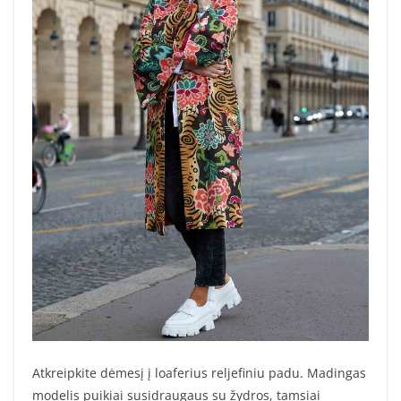
Atkreipkite dėmesį į loaferius reljefiniu padu. Madingas
modelis puikiai susidraugaus su žydros, tamsiai