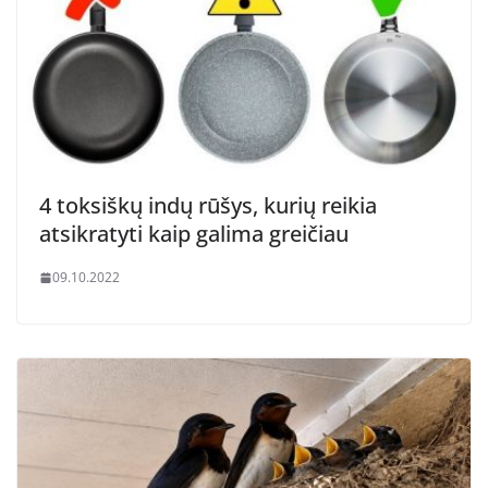
4 toksiškų indų rūšys, kurių reikia
atsikratyti kaip galima greičiau
09.10.2022