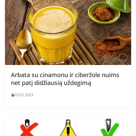
Arbata su cinamonu ir ciberžole nuims
net patį didžiausią uždegimą
03.02.2023