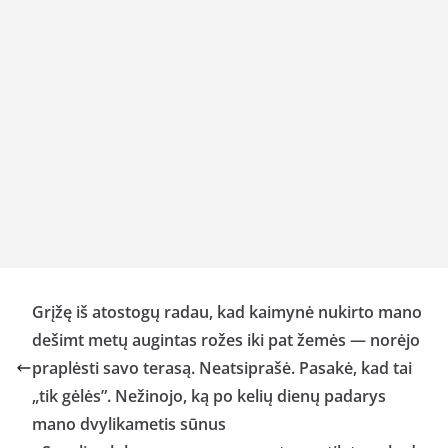
Grįžę iš atostogų radau, kad kaimynė nukirto mano
dešimt metų augintas rožes iki pat žemės — norėjo
praplėsti savo terasą. Neatsiprašė. Pasakė, kad tai
„tik gėlės”. Nežinojo, ką po kelių dienų padarys
mano dvylikametis sūnus