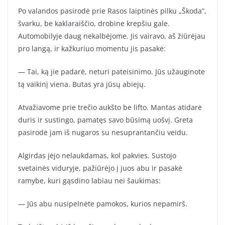
Po valandos pasirodė prie Rasos laiptinės pilku „Škoda”,
švarku, be kaklaraiščio, drobine krepšiu gale.
Automobilyje daug nekalbėjome. Jis vairavo, aš žiūrėjau
pro langą, ir kažkuriuo momentu jis pasakė:
— Tai, ką jie padarė, neturi pateisinimo. Jūs užauginote
tą vaikinį viena. Butas yra jūsų abiejų.
Atvažiavome prie trečio aukšto be lifto. Mantas atidarė
duris ir sustingo, pamatęs savo būsimą uošvį. Greta
pasirodė jam iš nugaros su nesuprantančiu veidu.
Algirdas įėjo nelaukdamas, kol pakvies. Sustojo
svetainės viduryje, pažiūrėjo į juos abu ir pasakė
ramybe, kuri gąsdino labiau nei šaukimas:
— Jūs abu nusipelnėte pamokos, kurios nepamirš.