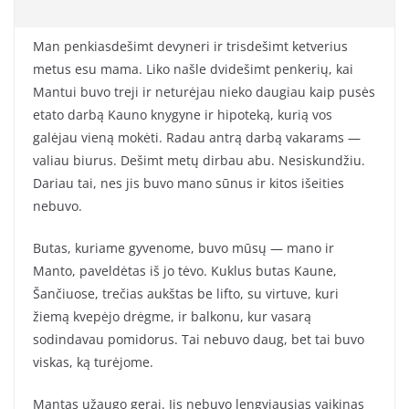
Man penkiasdešimt devyneri ir trisdešimt ketverius
metus esu mama. Liko našle dvidešimt penkerių, kai
Mantui buvo treji ir neturėjau nieko daugiau kaip pusės
etato darbą Kauno knygyne ir hipoteką, kurią vos
galėjau vieną mokėti. Radau antrą darbą vakarams —
valiau biurus. Dešimt metų dirbau abu. Nesiskundžiu.
Dariau tai, nes jis buvo mano sūnus ir kitos išeities
nebuvo.
Butas, kuriame gyvenome, buvo mūsų — mano ir
Manto, paveldėtas iš jo tėvo. Kuklus butas Kaune,
Šančiuose, trečias aukštas be lifto, su virtuve, kuri
žiemą kvepėjo drėgme, ir balkonu, kur vasarą
sodindavau pomidorus. Tai nebuvo daug, bet tai buvo
viskas, ką turėjome.
Mantas užaugo gerai. Jis nebuvo lengviausias vaikinas