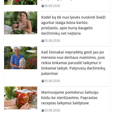
06.08.2026
Kodėl ką tik nuo lysvės nuskinti švieži
agurkai staiga būna kartūs:
priežastis, apie kurią daugelis
daržininkų net neįtaria
05.08.2026
Kad česnakai nepradėtų gesti jau po
mėnesio nuo derliaus nuėmimo, juos
reikia tinkamai paruošti laikymui ir
tinkamai laikyti. Patyrusių daržininkų
patarimai
05.08.2026
Marinuojame pomidorus šaltuoju
būdu be sterilizavimo. Paprastas
receptas laikymui šaldytuve
03.08.2026