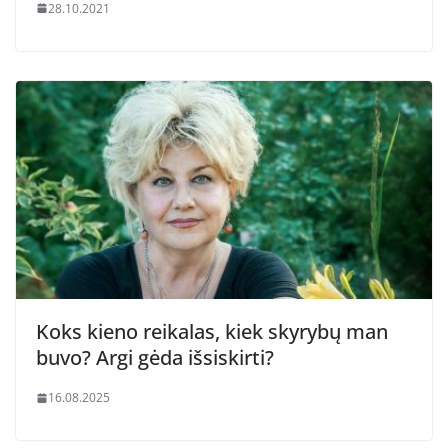
28.10.2021
Koks kieno reikalas, kiek skyrybų man
buvo? Argi gėda išsiskirti?
16.08.2025