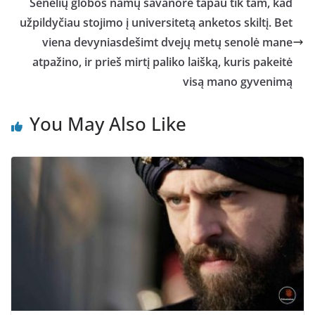
Senelių globos namų savanore tapau tik tam, kad
užpildyčiau stojimo į universitetą anketos skiltį. Bet
viena devyniasdešimt dvejų metų senolė mane
atpažino, ir prieš mirtį paliko laišką, kuris pakeitė
visą mano gyvenimą
You May Also Like