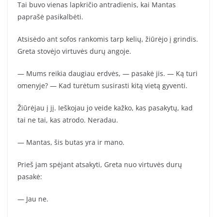
Tai buvo vienas lapkričio antradienis, kai Mantas
paprašė pasikalbėti.
Atsisėdo ant sofos rankomis tarp kelių, žiūrėjo į grindis.
Greta stovėjo virtuvės durų angoje.
— Mums reikia daugiau erdvės, — pasakė jis. — Ką turi
omenyje? — Kad turėtum susirasti kitą vietą gyventi.
Žiūrėjau į jį. Ieškojau jo veide kažko, kas pasakytų, kad
tai ne tai, kas atrodo. Neradau.
— Mantas, šis butas yra ir mano.
Prieš jam spėjant atsakyti, Greta nuo virtuvės durų
pasakė:
— Jau ne.