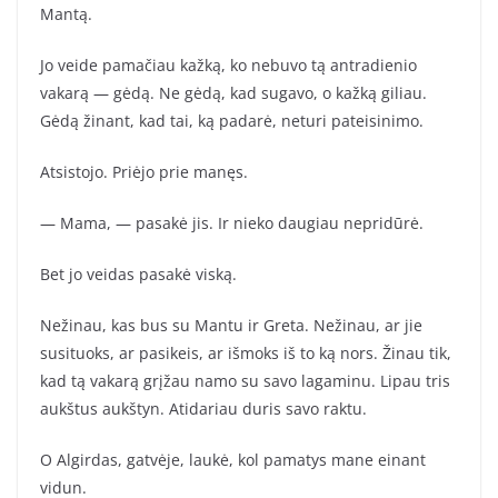
Mantą.
Jo veide pamačiau kažką, ko nebuvo tą antradienio
vakarą — gėdą. Ne gėdą, kad sugavo, o kažką giliau.
Gėdą žinant, kad tai, ką padarė, neturi pateisinimo.
Atsistojo. Priėjo prie manęs.
— Mama, — pasakė jis. Ir nieko daugiau nepridūrė.
Bet jo veidas pasakė viską.
Nežinau, kas bus su Mantu ir Greta. Nežinau, ar jie
susituoks, ar pasikeis, ar išmoks iš to ką nors. Žinau tik,
kad tą vakarą grįžau namo su savo lagaminu. Lipau tris
aukštus aukštyn. Atidariau duris savo raktu.
O Algirdas, gatvėje, laukė, kol pamatys mane einant
vidun.