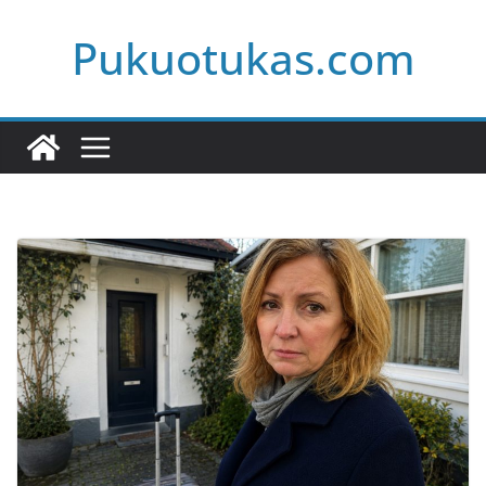
Skip
Pukuotukas.com
to
content