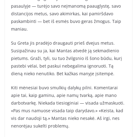
pasaulyje — turėjo savo neįmanomą paauglystę, savo
distancijos metus, savo akimirkas, kai pamiršdavo
paskambinti — bet iš esmės buvo geras žmogus. Taip
maniau.
Su Greta jis pradėjo draugauti prieš dvejus metus.
Susipažinau su ja, kai Mantas atvedė ją sekmadienio
pietums. Graži, tyli, su tuo žvilgsnio iš šono būdu, kurį
pastebi vėlai, bet paskui nebegalima ignoruoti. Tą
dieną nieko nenutiko. Bet kažkas manyje įsitempė.
Kiti mėnesiai buvo smulkių dalykų pilni. Komentarai
apie tai, kaip gaminu, apie namų tvarką, apie mano
darbotvarkę. Niekada tiesioginiai — visada užmaskuoti.
«Pas mus namuose visada taip darydavo.» «Keista, kad
vis dar naudoji tą.» Mantas nieko nesakė. Aš irgi, nes
nenorėjau sukelti problemų.