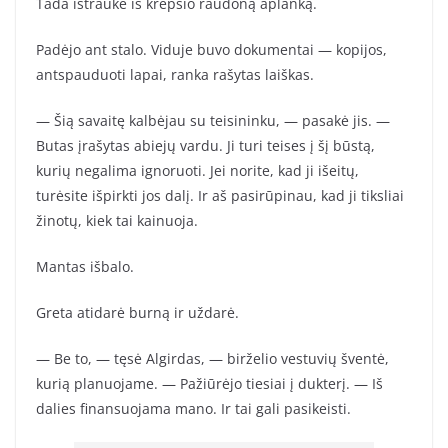
Tada ištraukė iš krepšio raudoną aplanką.
Padėjo ant stalo. Viduje buvo dokumentai — kopijos,
antspauduoti lapai, ranka rašytas laiškas.
— Šią savaitę kalbėjau su teisininku, — pasakė jis. —
Butas įrašytas abiejų vardu. Ji turi teises į šį būstą,
kurių negalima ignoruoti. Jei norite, kad ji išeitų,
turėsite išpirkti jos dalį. Ir aš pasirūpinau, kad ji tiksliai
žinotų, kiek tai kainuoja.
Mantas išbalo.
Greta atidarė burną ir uždarė.
— Be to, — tęsė Algirdas, — birželio vestuvių šventė,
kurią planuojame. — Pažiūrėjo tiesiai į dukterį. — Iš
dalies finansuojama mano. Ir tai gali pasikeisti.