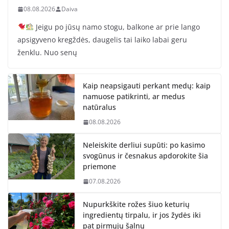
08.08.2026
Daiva
Jeigu po jūsų namo stogu, balkone ar prie lango
apsigyveno kregždės, daugelis tai laiko labai geru
ženklu. Nuo senų
Kaip neapsigauti perkant medų: kaip
namuose patikrinti, ar medus
natūralus
08.08.2026
Neleiskite derliui supūti: po kasimo
svogūnus ir česnakus apdorokite šia
priemone
07.08.2026
Nupurkškite rožes šiuo keturių
ingredientų tirpalu, ir jos žydės iki
pat pirmųjų šalnų