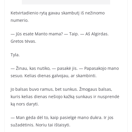
Ketvirtadienio rytą gavau skambutį iš nežinomo
numerio.
— Jūs esate Manto mama? — Taip. — Aš Algirdas.
Gretos tėvas.
Tyla.
— Žinau, kas nutiko, — pasakė jis. — Papasakojo mano
sesuo. Kelias dienas galvojau, ar skambinti.
Jo balsas buvo ramus, bet sunkus. Žmogaus balsas,
kuris kelias dienas nešiojo kažką sunkaus ir nusprendė
ką nors daryti.
— Man gėda dėl to, kaip pasielgė mano dukra. Ir jos
sužadėtinis. Noriu tai ištaisyti.