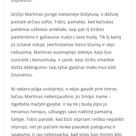
silpnesnis.
Grįžęs Martinas įjungė svetainėje šildytuvą, o dėžutę
pastatė arčiau sofos. Tobis, pamatęs, kad kačiukas
patikimai užklotas antklode, taip pat iš širdies
pasitenkino ir galiausiai nuėjo į savo budą. Tik šį kartą
jis įsitaisė viduje, įvertindamas šieno šilumą ir vėjo
nebuvimą. Martinas susimąstęs stebėjo, kaip šuo
susiraitė į kamuoliuką, ir jautė, kaip širdis smarkiai
dūžta dėkingumo: taip tyliai gyvūnai moko mus būti
žmonėmis.
Iki vakaro pūga sustiprėjo, o vėjas gaudė prie tvoros,
tačiau Martinas nebesijaudino. Jis žinojo: name –
išgelbėta mažytė gyvybė, ir ką tik į budą įlipo jo
neramus herojus, užbaigęs savo naktinę pamainą
šaltyje. Tobis parodė, kad būti stipriam reiškia nepalikti
silpnojo, net jei pačiam tenka paaukoti patogumą ir
saugumą. Ir jau nebesvarbu, kad visos šios mintys kilo