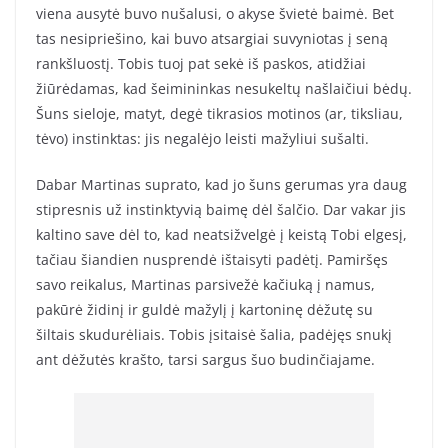
viena ausytė buvo nušalusi, o akyse švietė baimė. Bet
tas nesipriešino, kai buvo atsargiai suvyniotas į seną
rankšluostį. Tobis tuoj pat sekė iš paskos, atidžiai
žiūrėdamas, kad šeimininkas nesukeltų našlaičiui bėdų.
Šuns sieloje, matyt, degė tikrasios motinos (ar, tiksliau,
tėvo) instinktas: jis negalėjo leisti mažyliui sušalti.
Dabar Martinas suprato, kad jo šuns gerumas yra daug
stipresnis už instinktyvią baimę dėl šalčio. Dar vakar jis
kaltino save dėl to, kad neatsižvelgė į keistą Tobi elgesį,
tačiau šiandien nusprendė ištaisyti padėtį. Pamiršęs
savo reikalus, Martinas parsivežė kačiuką į namus,
pakūrė židinį ir guldė mažylį į kartoninę dėžutę su
šiltais skudurėliais. Tobis įsitaisė šalia, padėjęs snukį
ant dėžutės krašto, tarsi sargus šuo budinčiajame.