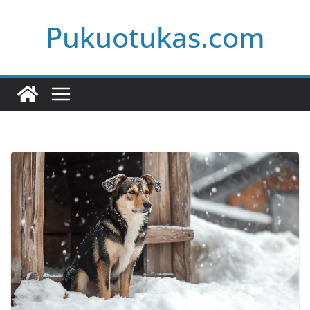
Skip
Pukuotukas.com
to
content