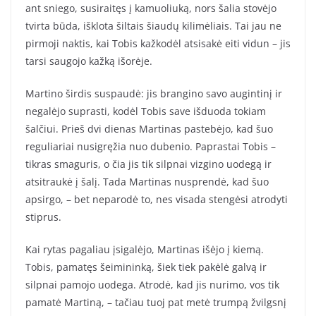
ant sniego, susiraitęs į kamuoliuką, nors šalia stovėjo
tvirta būda, išklota šiltais šiaudų kilimėliais. Tai jau ne
pirmoji naktis, kai Tobis kažkodėl atsisakė eiti vidun – jis
tarsi saugojo kažką išorėje.
Martino širdis suspaudė: jis brangino savo augintinį ir
negalėjo suprasti, kodėl Tobis save išduoda tokiam
šalčiui. Prieš dvi dienas Martinas pastebėjo, kad šuo
reguliariai nusigręžia nuo dubenio. Paprastai Tobis –
tikras smaguris, o čia jis tik silpnai vizgino uodegą ir
atsitraukė į šalį. Tada Martinas nusprendė, kad šuo
apsirgo, – bet neparodė to, nes visada stengėsi atrodyti
stiprus.
Kai rytas pagaliau įsigalėjo, Martinas išėjo į kiemą.
Tobis, pamatęs šeimininką, šiek tiek pakėlė galvą ir
silpnai pamojo uodega. Atrodė, kad jis nurimo, vos tik
pamatė Martiną, – tačiau tuoj pat metė trumpą žvilgsnį