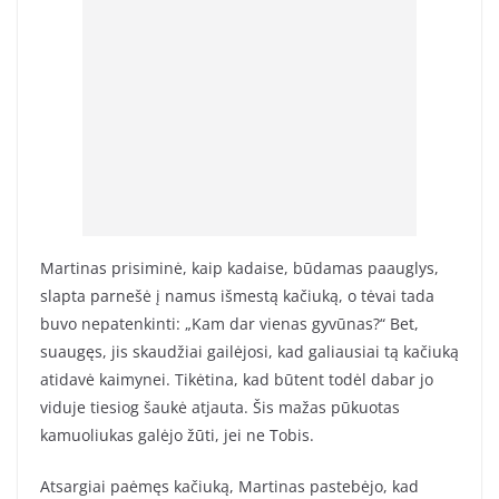
Martinas prisiminė, kaip kadaise, būdamas paauglys,
slapta parnešė į namus išmestą kačiuką, o tėvai tada
buvo nepatenkinti: „Kam dar vienas gyvūnas?“ Bet,
suaugęs, jis skaudžiai gailėjosi, kad galiausiai tą kačiuką
atidavė kaimynei. Tikėtina, kad būtent todėl dabar jo
viduje tiesiog šaukė atjauta. Šis mažas pūkuotas
kamuoliukas galėjo žūti, jei ne Tobis.
Atsargiai paėmęs kačiuką, Martinas pastebėjo, kad