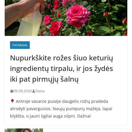
PATARIMAI
Nupurkškite rožes šiuo keturių
ingredientų tirpalu, ir jos žydės
iki pat pirmųjų šalnų
06.08.2026
Daiva
Antroje vasaros pusėje daugelis rožių pradeda
atrodyti pavargusios. Naujų pumpurų mažėja, lapai
blykšta, o jauni ūgliai auga silpni. Dažnai