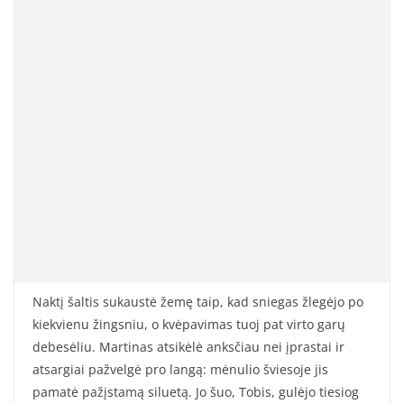
Naktį šaltis sukaustė žemę taip, kad sniegas žlegėjo po
kiekvienu žingsniu, o kvėpavimas tuoj pat virto garų
debesėliu. Martinas atsikėlė anksčiau nei įprastai ir
atsargiai pažvelgė pro langą: mėnulio šviesoje jis
pamatė pažįstamą siluetą. Jo šuo, Tobis, gulėjo tiesiog