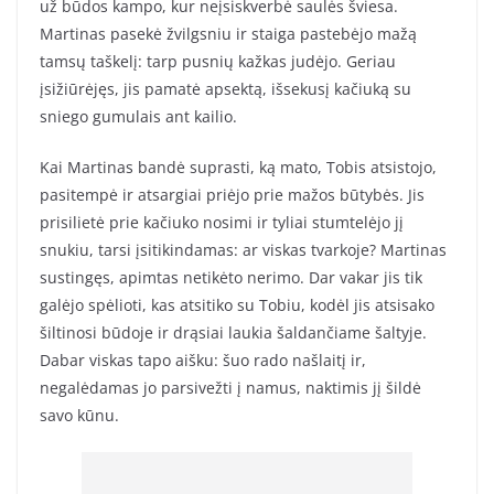
už būdos kampo, kur neįsiskverbė saulės šviesa.
Martinas pasekė žvilgsniu ir staiga pastebėjo mažą
tamsų taškelį: tarp pusnių kažkas judėjo. Geriau
įsižiūrėjęs, jis pamatė apsektą, išsekusį kačiuką su
sniego gumulais ant kailio.
Kai Martinas bandė suprasti, ką mato, Tobis atsistojo,
pasitempė ir atsargiai priėjo prie mažos būtybės. Jis
prisilietė prie kačiuko nosimi ir tyliai stumtelėjo jį
snukiu, tarsi įsitikindamas: ar viskas tvarkoje? Martinas
sustingęs, apimtas netikėto nerimo. Dar vakar jis tik
galėjo spėlioti, kas atsitiko su Tobiu, kodėl jis atsisako
šiltinosi būdoje ir drąsiai laukia šaldančiame šaltyje.
Dabar viskas tapo aišku: šuo rado našlaitį ir,
negalėdamas jo parsivežti į namus, naktimis jį šildė
savo kūnu.