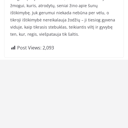
žmogui, kuris, atrodytų, seniai žino apie šunų
ištikimybę. Juk gerumui niekada nebūna per vėlu, o
tikroji ištikimybė nereikalauja žodžių – ji tiesiog gyvena
viduje, kaip tikrasis stebuklas, teikiantis viltį ir gyvybę
ten, kur, regis, viešpatauja tik šaltis.
Post Views:
2,093