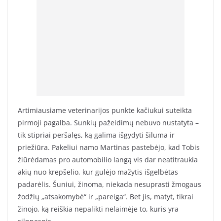
Artimiausiame veterinarijos punkte kačiukui suteikta
pirmoji pagalba. Sunkių pažeidimų nebuvo nustatyta –
tik stipriai peršalęs, ką galima išgydyti šiluma ir
priežiūra. Pakeliui namo Martinas pastebėjo, kad Tobis
žiūrėdamas pro automobilio langą vis dar neatitraukia
akių nuo krepšelio, kur gulėjo mažytis išgelbėtas
padarėlis. Šuniui, žinoma, niekada nesuprasti žmogaus
žodžių „atsakomybė“ ir „pareiga“. Bet jis, matyt, tikrai
žinojo, ką reiškia nepalikti nelaimėje to, kuris yra