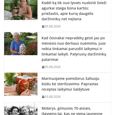
Kodėl ką tik nuo lysvės nuskinti švieži
agurkai staiga būna kartūs:
priežastis, apie kurią daugelis
daržininkų net neįtaria
05.08.2026
Kad česnakai nepradėtų gesti jau po
mėnesio nuo derliaus nuėmimo, juos
reikia tinkamai paruošti laikymui ir
tinkamai laikyti. Patyrusių daržininkų
patarimai
05.08.2026
Marinuojame pomidorus šaltuoju
būdu be sterilizavimo. Paprastas
receptas laikymui šaldytuve
03.08.2026
Moterys, gimusios 70-aisiais,
išgyveno tai, kas ne vieną jaunesnę