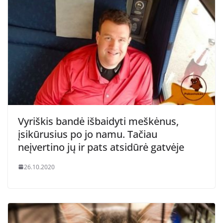
Vyriškis bandė išbaidyti meškėnus,
įsikūrusius po jo namu. Tačiau
neįvertino jų ir pats atsidūrė gatvėje
26.10.2020