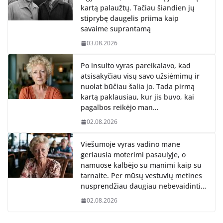
kartą palaužtų. Tačiau šiandien jų
stiprybę daugelis priima kaip
savaime suprantamą
03.08.2026
Po insulto vyras pareikalavo, kad
atsisakyčiau visų savo užsiėmimų ir
nuolat būčiau šalia jo. Tada pirmą
kartą paklausiau, kur jis buvo, kai
pagalbos reikėjo man…
02.08.2026
Viešumoje vyras vadino mane
geriausia moterimi pasaulyje, o
namuose kalbėjo su manimi kaip su
tarnaite. Per mūsų vestuvių metines
nusprendžiau daugiau nebevaidinti…
02.08.2026