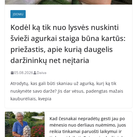
ĮDOMU
Kodėl ką tik nuo lysvės nuskinti
švieži agurkai staiga būna kartūs:
priežastis, apie kurią daugelis
daržininkų net neįtaria
05.08.2026
Daiva
Atrodytų, kas gali būti skaniau už agurką, kurį ką tik
nuskynėte savo darže? Jis dar vėsus, padengtas mažais
kauburėliais, kvepia
Kad česnakai nepradėtų gesti jau po
mėnesio nuo derliaus nuėmimo, juos
reikia tinkamai paruošti laikymui ir