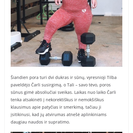
Šiandien pora turi dvi dukras ir sūnų, vyresnioji Tilba
paveldėjo Čarli susirgimą, o Tali – savo tėvo, poros
sūnus gimė absoliučiai sveikas. Laikas nuo laiko Čarli
tenka atsakinėti į nekorektiškus ir nemokšiškus
klausimus apie patyčias ir smerkimą, tačiau ji
įsitikinusi, kad jų atvirumas atnešė aplinkiniams
daugiau naudos ir supratimo.