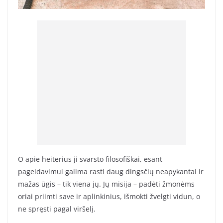
O apie heiterius ji svarsto filosofiškai, esant
pageidavimui galima rasti daug dingsčių neapykantai ir
mažas ūgis – tik viena jų. Jų misija – padėti žmonėms
oriai priimti save ir aplinkinius, išmokti žvelgti vidun, o
ne spręsti pagal viršelį.