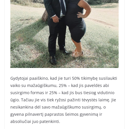
Gydytojai paaiškino, kad jie turi 50% tikimybę susilaukti
vaiko su mažaūgiškumu, 25% – kad jis paveldės abi
susirgimo formas ir 25% – kad jis bus tiesiog vidutinio
ūgio. Tačiau jie vis tiek ryžosi pažinti tėvystės laimę. Jie
nesikankina dėl savo mažaūgiškumo susirgimų, o
gyvena pilnavertį paprastos šeimos gyvenimą ir
absoliučiai juo patenkinti.