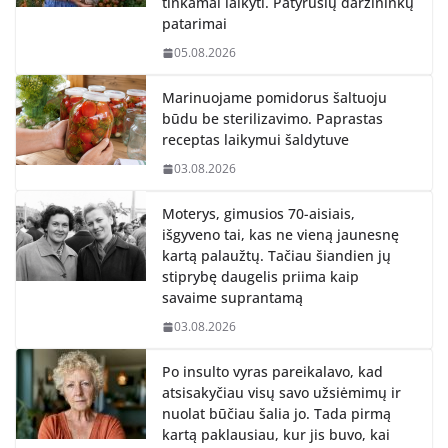
tinkamai laikyti. Patyrusių daržininkų
patarimai
05.08.2026
Marinuojame pomidorus šaltuoju
būdu be sterilizavimo. Paprastas
receptas laikymui šaldytuve
03.08.2026
Moterys, gimusios 70-aisiais,
išgyveno tai, kas ne vieną jaunesnę
kartą palaužtų. Tačiau šiandien jų
stiprybę daugelis priima kaip
savaime suprantamą
03.08.2026
Po insulto vyras pareikalavo, kad
atsisakyčiau visų savo užsiėmimų ir
nuolat būčiau šalia jo. Tada pirmą
kartą paklausiau, kur jis buvo, kai