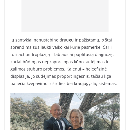
Jų santykiai nenustebino draugų ir pažįstamų, o štai
sprendimą susilaukti vaiko kai kurie pasmerkė. Čarli
turi achondroplaziją – labiausiai paplitusią diagnozę,
kuriai būdingas neproporcingas kūno sudėjimas ir
galimos stuburo problemos. Kalenui – heleofizinė
displazija, jo sudėjimas proporcingesnis, tačiau liga
paliečia kvėpavimo ir širdies bei kraujagyslių sistemas.