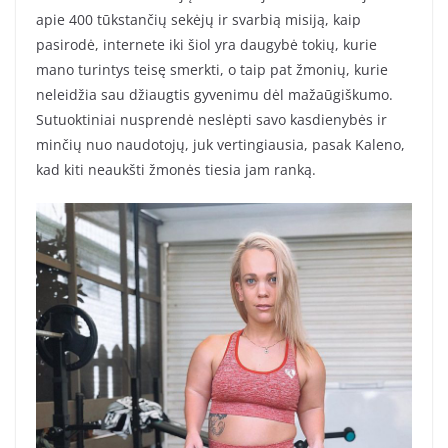
apie 400 tūkstančių sekėjų ir svarbią misiją, kaip
pasirodė, internete iki šiol yra daugybė tokių, kurie
mano turintys teisę smerkti, o taip pat žmonių, kurie
neleidžia sau džiaugtis gyvenimu dėl mažaūgiškumo.
Sutuoktiniai nusprendė neslėpti savo kasdienybės ir
minčių nuo naudotojų, juk vertingiausia, pasak Kaleno,
kad kiti neaukšti žmonės tiesia jam ranką.