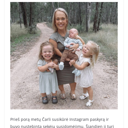
Prieš porą metų Čarli susikūrė Instagram paskyrą ir
buvo nustebinta sekėjų susidomėjimu. Šiandien ji turi