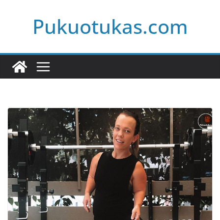
Skip
Pukuotukas.com
to
content