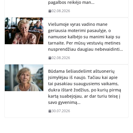
pagalbos reikėjo man…
02.08.2026
Viešumoje vyras vadino mane
geriausia moterimi pasaulyje, o
namuose kalbėjo su manimi kaip su
tarnaite. Per mūsų vestuvių metines
nusprendžiau daugiau nebevaidinti…
02.08.2026
Būdama šešiasdešimt aštuonerių
įsimylėjau iš naujo. Tačiau kai apie
tai pasakiau suaugusiems vaikams,
dukra ištarė žodžius, po kurių pirmą
kartą suabejojau, ar dar turiu teisę į
savo gyvenimą…
30.07.2026