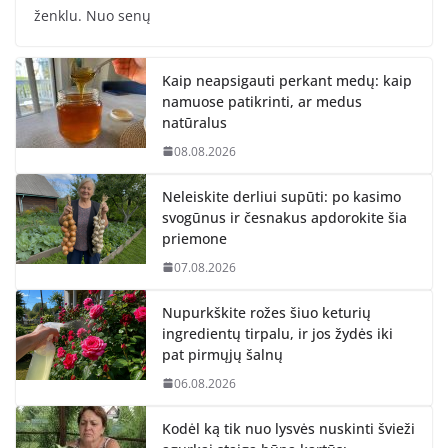
ženklu. Nuo senų
Kaip neapsigauti perkant medų: kaip
namuose patikrinti, ar medus
natūralus
08.08.2026
Neleiskite derliui supūti: po kasimo
svogūnus ir česnakus apdorokite šia
priemone
07.08.2026
Nupurkškite rožes šiuo keturių
ingredientų tirpalu, ir jos žydės iki
pat pirmųjų šalnų
06.08.2026
Kodėl ką tik nuo lysvės nuskinti švieži