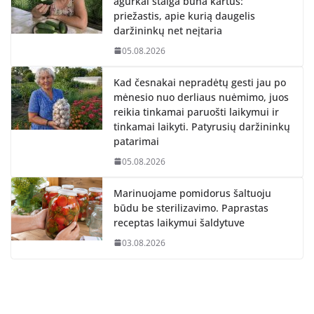
agurkai staiga būna kartūs:
priežastis, apie kurią daugelis
daržininkų net neįtaria
05.08.2026
Kad česnakai nepradėtų gesti jau po
mėnesio nuo derliaus nuėmimo, juos
reikia tinkamai paruošti laikymui ir
tinkamai laikyti. Patyrusių daržininkų
patarimai
05.08.2026
Marinuojame pomidorus šaltuoju
būdu be sterilizavimo. Paprastas
receptas laikymui šaldytuve
03.08.2026