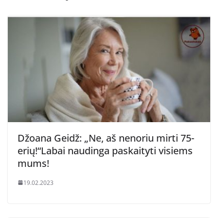
Džoana Geidž: „Ne, aš nenoriu mirti 75-
erių!“Labai naudinga paskaityti visiems
mums!
19.02.2023