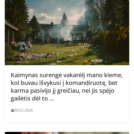
Kaimynas surengė vakarėlį mano kieme,
kol buvau išvykusi į komandiruotę, bet
karma pasivijo jį greičiau, nei jis spėjo
gailėtis dėl to …
06.02.2026