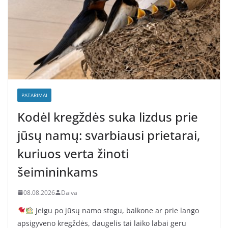
PATARIMAI
Kodėl kregždės suka lizdus prie
jūsų namų: svarbiausi prietarai,
kuriuos verta žinoti
šeimininkams
08.08.2026
Daiva
Jeigu po jūsų namo stogu, balkone ar prie lango
apsigyveno kregždės, daugelis tai laiko labai geru