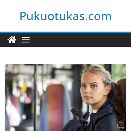
Skip
Pukuotukas.com
to
content