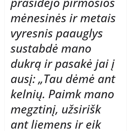
prasidėjo pirmosios
mėnesinės ir metais
vyresnis paauglys
sustabdė mano
dukrą ir pasakė jai į
ausį: „Tau dėmė ant
kelnių. Paimk mano
megztinį, užsirišk
ant liemens ir eik