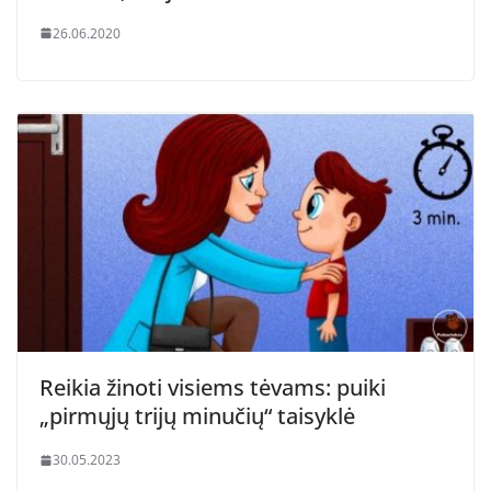
26.06.2020
Reikia žinoti visiems tėvams: puiki
„pirmųjų trijų minučių“ taisyklė
30.05.2023