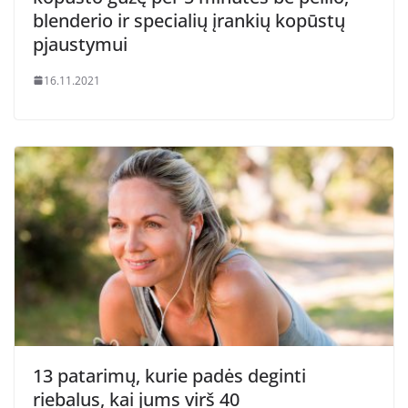
blenderio ir specialių įrankių kopūstų
pjaustymui
16.11.2021
13 patarimų, kurie padės deginti
riebalus, kai jums virš 40