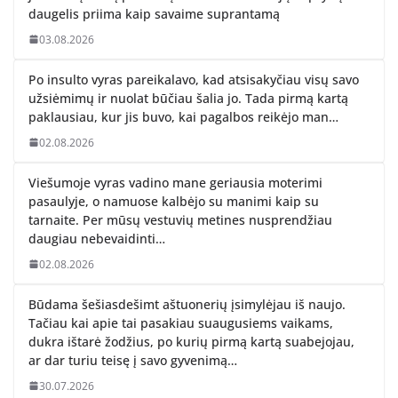
daugelis priima kaip savaime suprantamą
03.08.2026
Po insulto vyras pareikalavo, kad atsisakyčiau visų savo
užsiėmimų ir nuolat būčiau šalia jo. Tada pirmą kartą
paklausiau, kur jis buvo, kai pagalbos reikėjo man…
02.08.2026
Viešumoje vyras vadino mane geriausia moterimi
pasaulyje, o namuose kalbėjo su manimi kaip su
tarnaite. Per mūsų vestuvių metines nusprendžiau
daugiau nebevaidinti…
02.08.2026
Būdama šešiasdešimt aštuonerių įsimylėjau iš naujo.
Tačiau kai apie tai pasakiau suaugusiems vaikams,
dukra ištarė žodžius, po kurių pirmą kartą suabejojau,
ar dar turiu teisę į savo gyvenimą…
30.07.2026