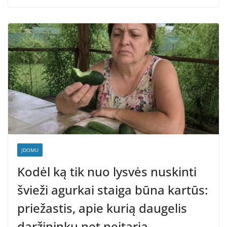
ĮDOMU
Kodėl ką tik nuo lysvės nuskinti
švieži agurkai staiga būna kartūs:
priežastis, apie kurią daugelis
daržininkų net neįtaria