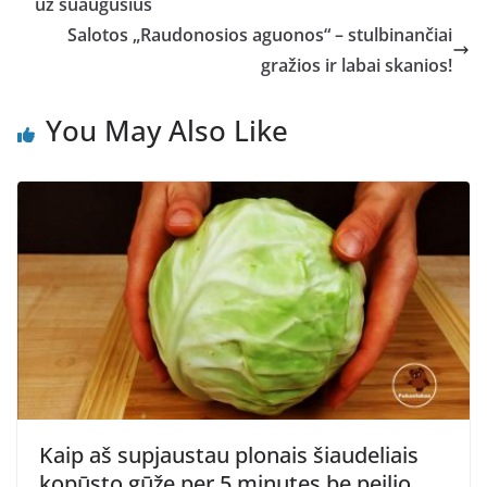
už suaugusius
Salotos „Raudonosios aguonos“ – stulbinančiai
gražios ir labai skanios!
You May Also Like
Kaip aš supjaustau plonais šiaudeliais
kopūsto gūžę per 5 minutes be peilio,