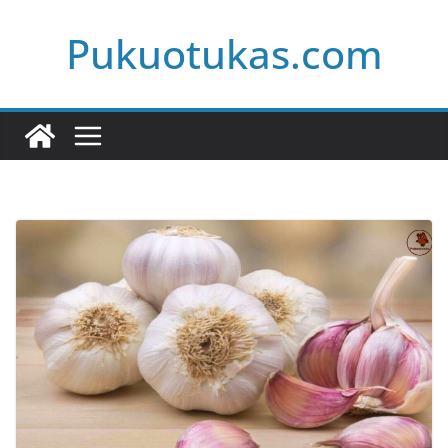
Skip
Pukuotukas.com
to
content