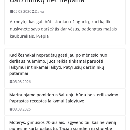
05.08.2026
Daiva
Atrodytų, kas gali būti skaniau už agurką, kurį ką tik
nuskynėte savo darže? Jis dar vėsus, padengtas mažais
kauburėliais, kvepia
Kad česnakai nepradėtų gesti jau po mėnesio nuo
derliaus nuėmimo, juos reikia tinkamai paruošti
laikymui ir tinkamai laikyti. Patyrusių daržininkų
patarimai
05.08.2026
Marinuojame pomidorus šaltuoju būdu be sterilizavimo.
Paprastas receptas laikymui šaldytuve
03.08.2026
Moterys, gimusios 70-aisiais, išgyveno tai, kas ne vieną
jaunesnę kartą palaužtų. Tačiau šiandien jų stiprybę