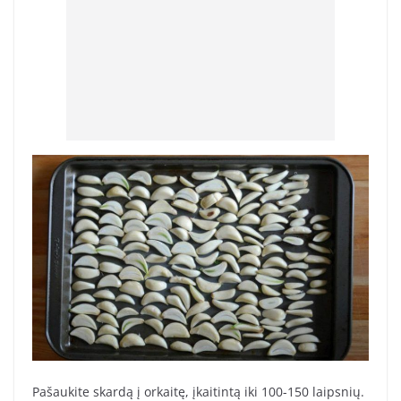
Pašaukite skardą į orkaitę, įkaitintą iki 100-150 laipsnių.