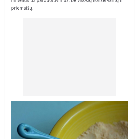
miltelius už parduotuvinius, be visokių konservantų ir
priemaišų.