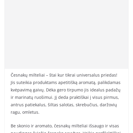
Česnakų milteliai – štai kur tikrai universalus priedas!
Jis suteikia produktams apetitišką aromatą, palikdamas
kvėpavimą gaivų. Dėka gero tirpumo jis idealus padažų
ir marinatų ruošimui. Jį deda praktiškai į visus pirmus,
antrus patiekalus, šiltas salotas, skrebučius, daržovių
ragu, omletus.
Be skonio ir aromato, česnakų milteliai išsaugo ir visas