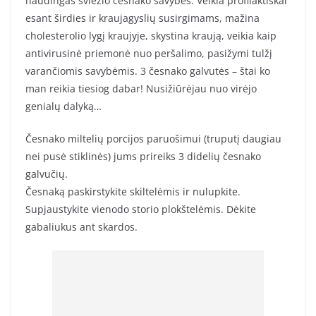
naudingas šviežio česnako savybes. Veikia profilaktiškai
esant širdies ir kraujagyslių susirgimams, mažina
cholesterolio lygį kraujyje, skystina kraują, veikia kaip
antivirusinė priemonė nuo peršalimo, pasižymi tulžį
varančiomis savybėmis. 3 česnako galvutės – štai ko
man reikia tiesiog dabar! Nusižiūrėjau nuo virėjo
genialų dalyką…
Česnako miltelių porcijos paruošimui (truputį daugiau
nei pusė stiklinės) jums prireiks 3 didelių česnako
galvučių.
Česnaką paskirstykite skiltelėmis ir nulupkite.
Supjaustykite vienodo storio plokštelėmis. Dėkite
gabaliukus ant skardos.