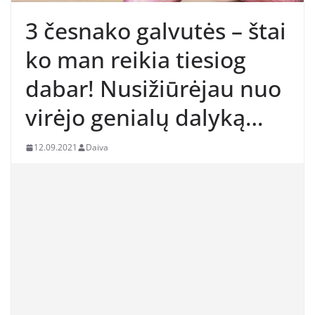
3 česnako galvutės – štai
ko man reikia tiesiog
dabar! Nusižiūrėjau nuo
virėjo genialų dalyką…
12.09.2021
Daiva